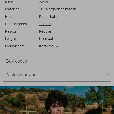
Kleur
zwart
bewuste modekeuzes maakt. Combineer het met een lichte denim
short en sneakers voor een casual look die altijd werkt.
Materiaal
100% organisch katoen
Hals
Ronde hals
Productgroep
T-shirts
Pasvorm
Regular
Lengte
Normaal
Mouwlengte
Korte mouw
EAN codes
Winkelvoorraad