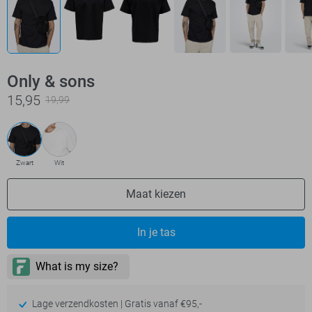
Only & sons
15,95
19,99
Zwart
Wit
Maat kiezen
In je tas
Lage verzendkosten | Gratis vanaf €95,-