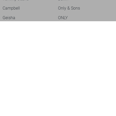
Campbell
Only & Sons
Geisha
ONLY
Lofty Manner
Zoso
Ydence
Vero Moda
Refined Department
Garcia
Sisters Point
Red Button
- levertijd 2-5 dagen
JDY
Fluresk
- levertijd 2-5 dagen
Harper & Yve
Object
- levertijd 2-5 dagen
Meld je aan voor onze nieuwsbrief
Meld je aan voor onze nieuwsbrief en profiteer als eerste van
acties!
- levertijd 2-5 dagen