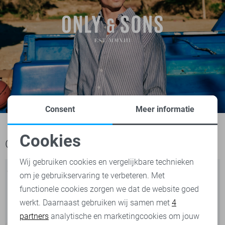
Consent
Meer informatie
Cookies
Ook het bekijken waard
Noodzakelijke cookies
Wij gebruiken cookies en vergelijkbare technieken
om je gebruikservaring te verbeteren. Met
Personalisatie cookies
functionele cookies zorgen we dat de website goed
werkt. Daarnaast gebruiken wij samen met
4
Analytische cookies
partners
analytische en marketingcookies om jouw