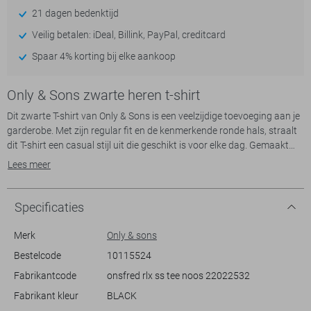
21 dagen bedenktijd
Veilig betalen: iDeal, Billink, PayPal, creditcard
Spaar 4% korting bij elke aankoop
Only & Sons zwarte heren t-shirt
Dit zwarte T-shirt van Only & Sons is een veelzijdige toevoeging aan je
garderobe. Met zijn regular fit en de kenmerkende ronde hals, straalt
dit T-shirt een casual stijl uit die geschikt is voor elke dag. Gemaakt
van 100% organisch katoen, biedt het een zachte en comfortabele
Lees meer
ervaring, perfect voor het lenteseizoen. Dit effen T-shirt heeft korte
mouwen, wat het ideaal maakt voor de warmere dagen. De normale
lengte zorgt ervoor dat het T-shirt altijd goed valt, of je het nu
Specificaties
combineert met jeans of shorts.
Merk
Only & sons
De eenvoud van dit Only & Sons T-shirt maakt het tot een uitstekende
Bestelcode
10115524
keuze voor diverse gelegenheden. Of je nu een informele lunch hebt of
Fabrikantcode
onsfred rlx ss tee noos 22022532
een relaxte avond met vrienden, het minimalistische design zorgt
ervoor dat je altijd goed voor de dag komt. Dankzij het duurzame
Fabrikant kleur
BLACK
materiaal weet je zeker dat je er niet alleen stijlvol uitziet, maar ook