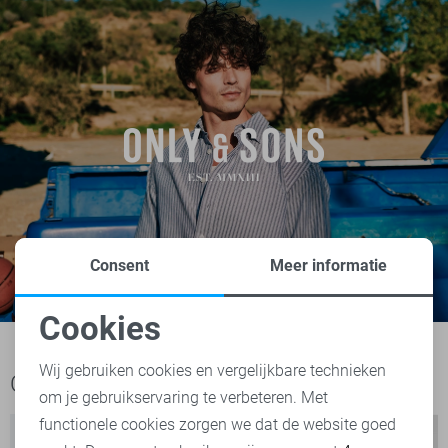
Consent
Meer informatie
Cookies
Noodzakelijke cookies
Wij gebruiken cookies en vergelijkbare technieken
Ook het bekijken waard
om je gebruikservaring te verbeteren. Met
Personalisatie cookies
functionele cookies zorgen we dat de website goed