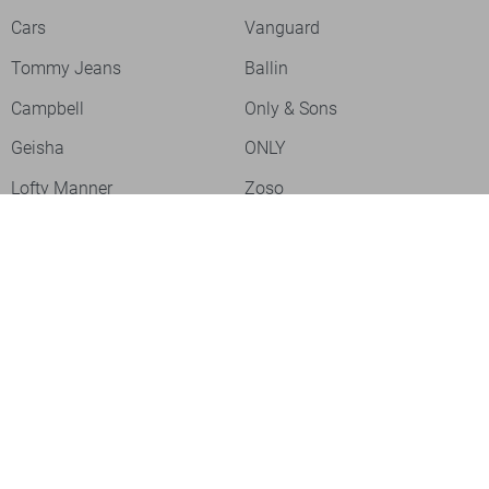
Cars
Vanguard
Tommy Jeans
Ballin
Campbell
Only & Sons
Geisha
ONLY
Lofty Manner
Zoso
Ydence
Vero Moda
Refined Department
Garcia
Sisters Point
Red Button
JDY
Fluresk
- levertijd 2-5 dagen
Harper & Yve
Object
- levertijd 2-5 dagen
Meld je aan voor onze nieuwsbrief