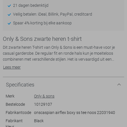
21 dagen bedenktijd
Veilig betalen: iDeal, Billink, PayPal, creditcard
Spaar 4% korting bij elke aankoop
Only & Sons zwarte heren t-shirt
Dit zwarte heren T-shirt van Only & Sons is een must-have voor je
casual garderobe. De regular fit en ronde hals kun je moeiteloos
combineren met verschillende stijlen. Het is vervaardigd uit een
duurzame stof die zowel comfortabel zit als goed past bij dagelijkse
Lees meer
outfits. De korte mouwen en normale lengte maken het ideaal voor
informele situaties en het hele jaar door.
De tijdloze zwarte kleur zorgt ervoor dat je dit T-shirt gemakkelijk kunt
Specificaties
combineren met jeans of een nette broek, afhankelijk van de
gelegenheid. Of je nu een relaxte dag met vrienden hebt of een casual
Merk
Only & sons
werkdag, met dit T-shirt ben je altijd goed gekleed. De subtiele details
Bestelcode
10129107
en hoogwaardige afwerking maken het een betrouwbare keuze voor
Fabrikantcode
onscaspian airflex boxy ss tee noos 22031940
elke dag.
Fabrikant
Black
kleur