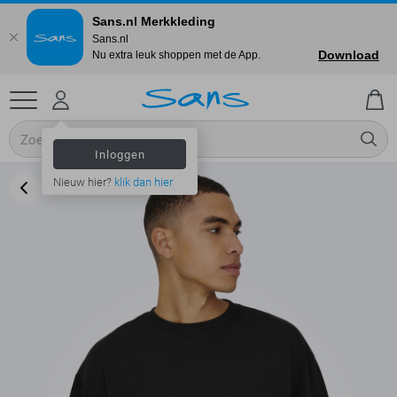
Sans.nl Merkkleding
Sans.nl
Download
Nu extra leuk shoppen met de App.
Inloggen
Nieuw hier?
klik dan hier