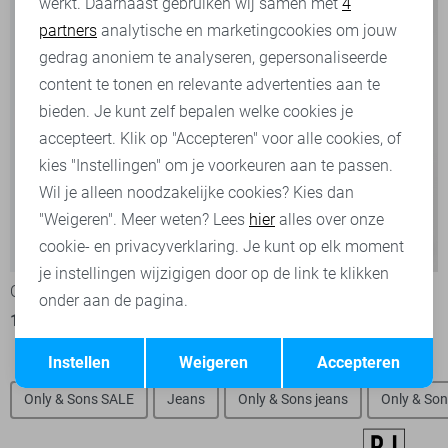
werkt. Daarnaast gebruiken wij samen met
4
Analytische cookies
partners
analytische en marketingcookies om jouw
Marketing cookies
gedrag anoniem te analyseren, gepersonaliseerde
content te tonen en relevante advertenties aan te
bieden. Je kunt zelf bepalen welke cookies je
accepteert. Klik op "Accepteren" voor alle cookies, of
kies "Instellingen" om je voorkeuren aan te passen.
Wil je alleen noodzakelijke cookies? Kies dan
"Weigeren". Meer weten? Lees
hier
alles over onze
cookie- en privacyverklaring. Je kunt op elk moment
-50%
-20%
je instellingen wijzigigen door op de link te klikken
Only & Sons T-shirt
Only & Sons T-shirt
onder aan de pagina.
12,50
24,99
19,95
24,99
Opslaan
Terug
Instellen
Weigeren
Accepteren
Only & Sons SALE
Jeans
Only & Sons jeans
Only & Son