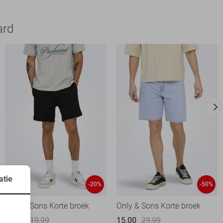
ard
atie
-20%
-50%
Only & Sons Korte broek
Only & Sons Korte broek
15,95
19,99
15,00
29,99