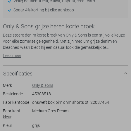
Veilig betalen: iDeal, Billink, PayPal, creditcard
Spaar 4% korting bij elke aankoop
Only & Sons grijze heren korte broek
Deze stoere denim korte broek van Only & Sons is een stijlvolle keuze
voor elke zomerse gelegenheid. Met zijn medium grijze denim en
bleached wash biedt hij een casual look die gemakkelijk te
combineren is met verschillende stijlen. De regular fit zorgt voor een
Lees meer
comfortabele pasvorm die je de hele dag kunt dragen. De broek heeft
een klassiek 5-pocket-ontwerp en een stevige knoop- en ritssluiting,
waardoor hij zowel praktisch als modieus is.
Specificaties
De korte broek is gemaakt voor heren en heeft een regular waist, wat
een ontspannen maar toch strakke uitstraling geeft. De normale
Merk
Only & sons
lengte maakt hem ideaal voor zomerse dagen in de stad of een
Bestelcode
45308518
ontspannen strandwandeling. Combineer deze denim short met een
Fabrikantcode
onsweft box pim dnm shorts otl 22037454
luchtig T-shirt en sandalen voor een casual look, of style hem met een
overhemd voor een meer gepolijste outfit. Perfect voor elke informele
Fabrikant
Medium Grey Denim
gelegenheid waarbij comfort en stijl hand in hand gaan.
kleur
Kleur
grijs