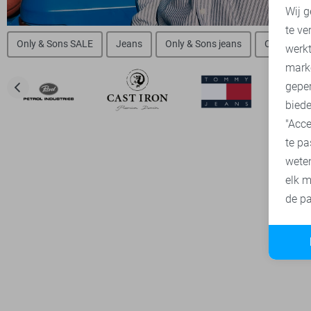
Wij g
te ve
A
Only & Sons SALE
Jeans
Only & Sons jeans
Only & Son
werk
mark
geper
biede
"Acce
te pa
wete
elk m
de pa