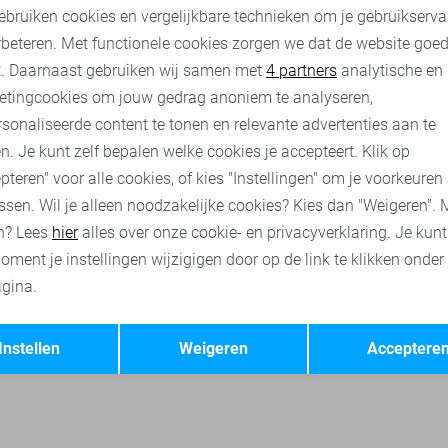
ebruiken cookies en vergelijkbare technieken om je gebruikserva
rbeteren. Met functionele cookies zorgen we dat de website goe
nalytische cookies
Marketing cookies
s truien
Only & Sons sweaters
Only & Sons t-shirts
Only &
t. Daarnaast gebruiken wij samen met
4 partners
analytische en
etingcookies om jouw gedrag anoniem te analyseren,
sonaliseerde content te tonen en relevante advertenties aan te
n. Je kunt zelf bepalen welke cookies je accepteert. Klik op
pteren" voor alle cookies, of kies "Instellingen" om je voorkeuren
ssen. Wil je alleen noodzakelijke cookies? Kies dan "Weigeren". 
n? Lees
hier
alles over onze cookie- en privacyverklaring. Je kun
oment je instellingen wijzigigen door op de link te klikken onder
gina.
Opslaan
Terug
Instellen
Weigeren
Acceptere