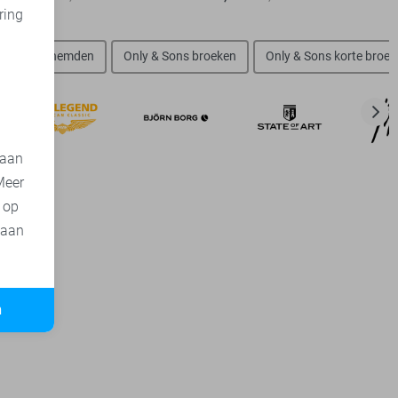
ring
d
 Sons overhemden
Only & Sons broeken
Only & Sons korte broe
 aan
Meer
t op
 aan
n