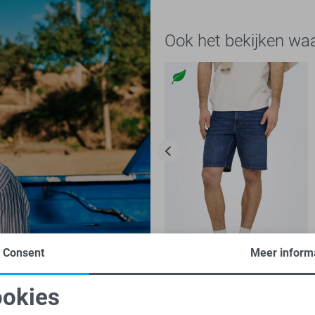
Ook het bekijken wa
Consent
Meer inform
-50%
okies
Only & Sons Korte broek
oodzakelijke cookies
Personalisatie cookies
17,50
34,99