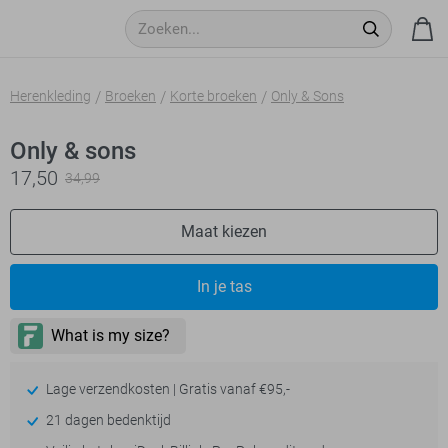
Herenkleding
Broeken
Korte broeken
Only & Sons
Only & sons
17,50
34,99
Maat kiezen
In je tas
Lage verzendkosten | Gratis vanaf €95,-
21 dagen bedenktijd