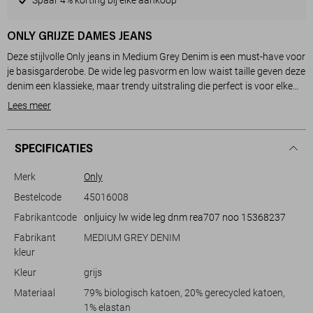
ONLY GRIJZE DAMES JEANS
Deze stijlvolle Only jeans in Medium Grey Denim is een must-have voor
je basisgarderobe. De wide leg pasvorm en low waist taille geven deze
denim een klassieke, maar trendy uitstraling die perfect is voor elke
casual setting. Met zijn tijdloze rinsewash blijft deze jeans een
Lees meer
veelzijdige keuze, die je gemakkelijk kunt combineren met
verschillende tops en accessoires. De 5-pocket stijl en knoop/rits
sluiting bieden zowel functionaliteit als stijl.
SPECIFICATIES
Of je nu een lunchafspraak hebt, een dagje de stad in gaat, of gewoon
ontspant thuis, deze jeans biedt comfort en een moeiteloze stijl.
Merk
Only
Dankzij de wijde pijpen en de normale lengte is het een item dat je
Bestelcode
45016008
lichaam subtiel accentueert zonder compromissen te doen aan
Fabrikantcode
onljuicy lw wide leg dnm rea707 noo 15368237
draagcomfort. Ideaal te combineren met je favoriete sneakers of
laarzen voor een complete, modieuze look. Laat deze Only jeans een
Fabrikant
MEDIUM GREY DENIM
basisstuk worden dat je keer op keer uit de kast haalt.
kleur
Kleur
grijs
Materiaal
79% biologisch katoen, 20% gerecycled katoen,
1% elastan