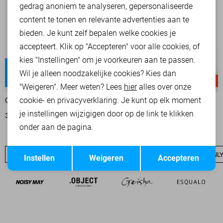
Marketing cookies
gedrag anoniem te analyseren, gepersonaliseerde
content te tonen en relevante advertenties aan te
bieden. Je kunt zelf bepalen welke cookies je
accepteert. Klik op "Accepteren" voor alle cookies, of
kies "Instellingen" om je voorkeuren aan te passen.
Gianna
Wil je alleen noodzakelijke cookies? Kies dan
Regular waist
High waist
-20%
-23%
"Weigeren". Meer weten? Lees
hier
alles over onze
cookie- en privacyverklaring. Je kunt op elk moment
ONLY JEANS
GARCIA JEANS
je instellingen wijzigigen door op de link te klikken
39,95
49,99
69,00
89,99
onder aan de pagina.
Opslaan
Terug
ONLY SALE
ONLY BASICS
NIEUW
ONLY T-SHIRTS
ONLY
Instellen
Weigeren
Accepteren