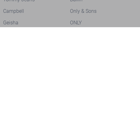
Campbell
Only & Sons
Geisha
ONLY
Lofty Manner
Zoso
Ydence
Vero Moda
Refined Department
Garcia
Sisters Point
Red Button
- LEVERTIJD 2-5 DAGEN
JDY
Fluresk
- LEVERTIJD 2-5 DAGEN
Harper & Yve
Object
- LEVERTIJD 2-5 DAGEN
Meld je aan voor onze nieuwsbrief
Meld je aan voor onze nieuwsbrief en profiteer als eerste van
- LEVERTIJD 2-5 DAGEN
acties!
- LEVERTIJD 2-5 DAGEN