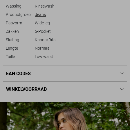
Wassing
Rinsewash
Productgroep
Jeans
Pasvorm
Wide leg
Zakken
5-Pocket
Sluiting
Knoop/Rits
Lengte
Normaal
Taille
Low waist
EAN CODES
WINKELVOORRAAD