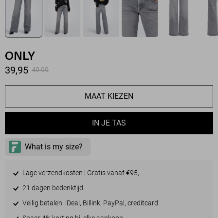
ONLY
39,95
49,99
MAAT KIEZEN
IN JE TAS
Lage verzendkosten | Gratis vanaf €95,-
21 dagen bedenktijd
Veilig betalen: iDeal, Billink, PayPal, creditcard
Spaar 4% korting bij elke aankoop