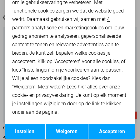
om je gebruikservaring te verbeteren. Met
Personalisatie cookies
functionele cookies zorgen we dat de website goed
OOK HET BEKIJKEN WAARD
werkt. Daarnaast gebruiken wij samen met
4
Analytische cookies
partners
analytische en marketingcookies om jouw
Marketing cookies
gedrag anoniem te analyseren, gepersonaliseerde
content te tonen en relevante advertenties aan te
bieden. Je kunt zelf bepalen welke cookies je
accepteert. Klik op "Accepteren" voor alle cookies, of
kies "Instellingen" om je voorkeuren aan te passen.
Wil je alleen noodzakelijke cookies? Kies dan
"Weigeren". Meer weten? Lees
hier
alles over onze
cookie- en privacyverklaring. Je kunt op elk moment
je instellingen wijzigigen door op de link te klikken
onder aan de pagina.
-20%
-20%
Opslaan
Terug
ONLY JAS
ONLY JAS
Instellen
Weigeren
Accepteren
47,95
59,99
47,95
59,99