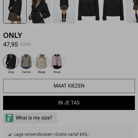
ONLY
47,95
59,99
Grijs
Camel
Beige
Roze
MAAT KIEZEN
IN JE TAS
Lage verzendkosten | Gratis vanaf €95,-