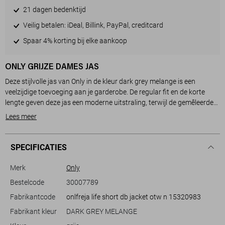
21 dagen bedenktijd
Veilig betalen: iDeal, Billink, PayPal, creditcard
Spaar 4% korting bij elke aankoop
ONLY GRIJZE DAMES JAS
Deze stijlvolle jas van Only in de kleur dark grey melange is een
veelzijdige toevoeging aan je garderobe. De regular fit en de korte
lengte geven deze jas een moderne uitstraling, terwijl de gemêleerde
stof zorgt voor een subtiele, elegante look. De jas is gemaakt van een
Lees meer
duurzame mix van 50% gerecycled polyester en 50% polyester, wat
niet alleen een positieve impact heeft op het milieu, maar ook zorgt
voor een soepel draagcomfort. De reverskraag en dubbele
SPECIFICATIES
knoopsluiting voegen een klassiek tintje toe, terwijl de steekzakken
zorgen voor praktische opbergruimte.
Merk
Only
Bestelcode
30007789
Perfect voor casual gelegenheden, combineert deze jas moeiteloos
Fabrikantcode
onlfreja life short db jacket otw n 15320983
met verschillende stijlen. Draag hem over een coltrui en een pantalon
voor een stijlvolle kantooroutfit, of combineer hem met een jeans en
Fabrikant kleur
DARK GREY MELANGE
boots voor een relaxte look tijdens een weekendje weg. Dankzij de