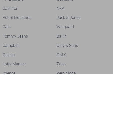
Cast Iron
NZA
Petrol Industries
Jack & Jones
Cars
Vanguard
Tommy Jeans
Ballin
Campbell
Only & Sons
Geisha
ONLY
Lofty Manner
Zoso
Ydence
Vero Moda
Refined Department
Garcia
Sisters Point
Red Button
- LEVERTIJD 2-5 DAGEN
JDY
Fluresk
- LEVERTIJD 2-5 DAGEN
Harper & Yve
Object