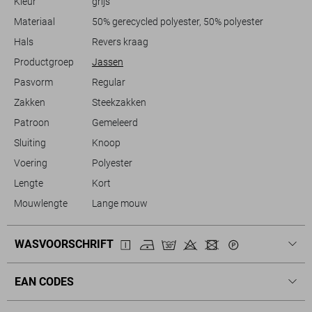
Kleur
grijs
lange mouwen en de comfortabele voering blijf je heerlijk warm, zelfs
op koelere dagen. Laat deze Only jas jouw go-to stuk zijn voor
Materiaal
50% gerecycled polyester, 50% polyester
verschillende seizoenen en zorg ervoor dat je altijd met een stijlvolle
Hals
Revers kraag
Productgroep
Jassen
Meer informatie:
Pasvorm
Regular
De totale lengte is 53 cm bij maat S.
Zakken
Steekzakken
Patroon
Gemeleerd
Sluiting
Knoop
Voering
Polyester
Lengte
Kort
Mouwlengte
Lange mouw
WASVOORSCHRIFT
EAN CODES