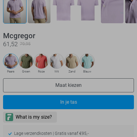
Mcgregor
61,52
79,95
Paars
Groen
Roze
Wit
Zand
Blauw
Maat kiezen
In je tas
Lage verzendkosten | Gratis vanaf €95,-