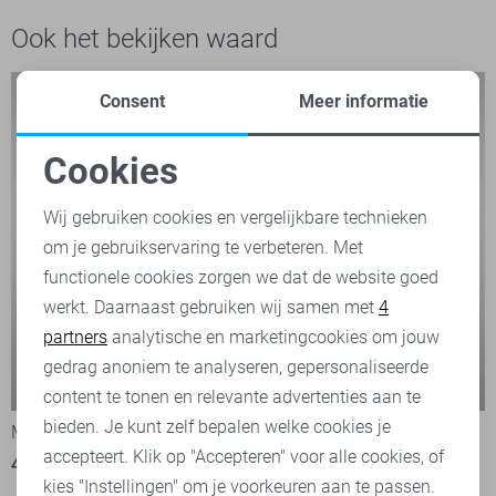
Ook het bekijken waard
Consent
Meer informatie
Cookies
Noodzakelijke cookies
Wij gebruiken cookies en vergelijkbare technieken
om je gebruikservaring te verbeteren. Met
Personalisatie cookies
functionele cookies zorgen we dat de website goed
werkt. Daarnaast gebruiken wij samen met
4
Analytische cookies
partners
analytische en marketingcookies om jouw
Marketing cookies
gedrag anoniem te analyseren, gepersonaliseerde
-50%
-50%
content te tonen en relevante advertenties aan te
bieden. Je kunt zelf bepalen welke cookies je
McGregor Polo
McGregor Polo
accepteert. Klik op "Accepteren" voor alle cookies, of
40,00
79,95
40,00
79,95
kies "Instellingen" om je voorkeuren aan te passen.