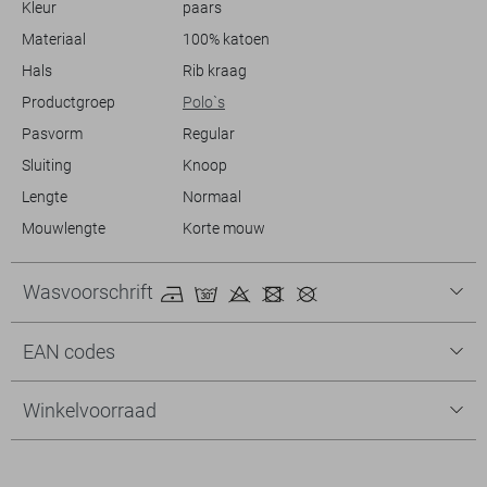
Kleur
paars
McGregor polo past zich moeiteloos aan je plannen aan.
Materiaal
100% katoen
Hals
Rib kraag
Productgroep
Polo`s
Pasvorm
Regular
Sluiting
Knoop
Lengte
Normaal
Mouwlengte
Korte mouw
Wasvoorschrift
EAN codes
Winkelvoorraad