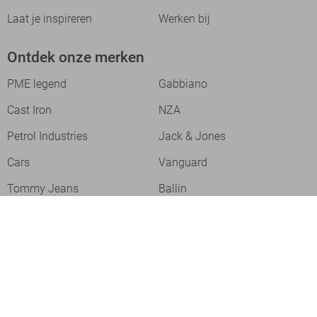
Laat je inspireren
Werken bij
Ontdek onze merken
PME legend
Gabbiano
Cast Iron
NZA
Petrol Industries
Jack & Jones
Cars
Vanguard
Tommy Jeans
Ballin
Campbell
Only & Sons
Geisha
ONLY
Lofty Manner
Zoso
Ydence
Vero Moda