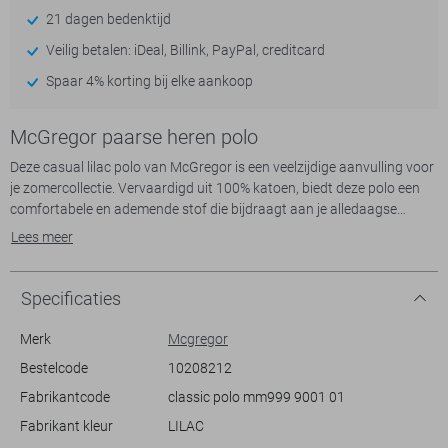
21 dagen bedenktijd
Veilig betalen: iDeal, Billink, PayPal, creditcard
Spaar 4% korting bij elke aankoop
McGregor paarse heren polo
Deze casual lilac polo van McGregor is een veelzijdige aanvulling voor
je zomercollectie. Vervaardigd uit 100% katoen, biedt deze polo een
comfortabele en ademende stof die bijdraagt aan je alledaagse
draagcomfort. De regular fit en korte mouwen zorgen voor een
Lees meer
ontspannen look, terwijl de ribkraag en knoopsluiting het ontwerp
verfijnen. Het subtiele MCG-logo op de borst voegt een extra vleugje
stijl toe aan het geheel.
Specificaties
Dankzij het normale model is deze polo ideaal voor zowel informele
Merk
Mcgregor
als semi-formele gelegenheden. Draag hem op een nette jeans voor
Bestelcode
10208212
een dagje uit, of combineer hem met een chino voor een stijlvolle
Fabrikantcode
classic polo mm999 9001 01
zomerse barbecue. De zachte lilac tint maakt hem gemakkelijk te
combineren met verschillende kleuren in je garderobe. Of je nu naar
Fabrikant kleur
LILAC
een casual kantoorborrel gaat of een weekendje weg plant, deze