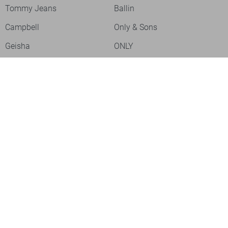
Tommy Jeans
Ballin
Campbell
Only & Sons
Geisha
ONLY
Lofty Manner
Zoso
Ydence
Vero Moda
Refined Department
Garcia
Sisters Point
Red Button
JDY
Fluresk
Harper & Yve
Object
Meld je aan voor onze nieuwsbrief
Meld je aan voor onze nieuwsbrief en profiteer als eerste van
acties!