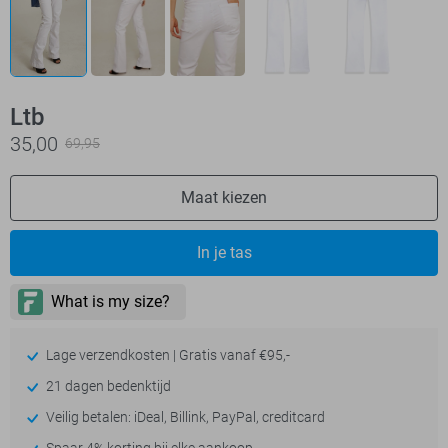
Ltb
35,00
69,95
Maat kiezen
In je tas
Lage verzendkosten | Gratis vanaf €95,-
21 dagen bedenktijd
Veilig betalen: iDeal, Billink, PayPal, creditcard
Spaar 4% korting bij elke aankoop