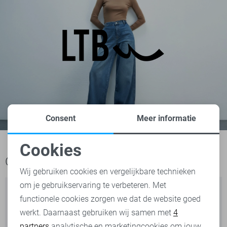
Consent
Meer informatie
Cookies
Noodzakelijke cookies
Ook het bekijken waard
Wij gebruiken cookies en vergelijkbare technieken
om je gebruikservaring te verbeteren. Met
Personalisatie cookies
functionele cookies zorgen we dat de website goed
werkt. Daarnaast gebruiken wij samen met
4
Analytische cookies
partners
analytische en marketingcookies om jouw