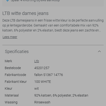
LTB witte dames jeans
Deze LTB damesjeans in een frisse witte kleur is de perfecte aanvulling
op je lentegarderobe. Gemaakt van een comfortabele mix van 92%
katoen, 6% polyester en 2% elastan, biedt deze jeans een zachte en
flexibele pasvorm. De bootcut stijl en de regular waist accentueren je
Lees meer
figuur op een subtiele manier, terwijl de rinsewash wassing zorgt voor
een nette uitstraling. Met een klassieke 5-pocket indeling en een
praktische knoop- en ritssluiting is deze jeans zowel functioneel als
Specificaties
stijlvol.
Dankzij het tijdloze design zijn deze LTB jeans gemakkelijk te
Merk
Ltb
combineren voor verschillende gelegenheden. Draag ze met een
Bestelcode
45201257
elegante blouse en hakken voor een chique diner, of kies voor een
Fabrikantcode
fallon 51367 14776
casual top en sneakers voor een relaxte dag in het park. De normale
lengte en bootcut pasvorm maken ze geschikt voor zowel formele als
Fabrikant kleur
100 WHITE
informele momenten. Of je nu naar het werk gaat of een dagje uit
Kleur
wit
Materiaal
92% katoen, 6% polyester, 2% elastan
Meer informatie:
De binnenbeenlengte is 82 cm bij maat 28/32.
Wassing
Rinsewash