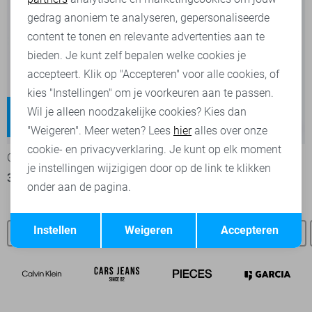
Marketing cookies
gedrag anoniem te analyseren, gepersonaliseerde
content te tonen en relevante advertenties aan te
bieden. Je kunt zelf bepalen welke cookies je
accepteert. Klik op "Accepteren" voor alle cookies, of
kies "Instellingen" om je voorkeuren aan te passen.
Blush
Juicy
Wil je alleen noodzakelijke cookies? Kies dan
Regular waist
High waist
-30%
-20%
"Weigeren". Meer weten? Lees
hier
alles over onze
cookie- en privacyverklaring. Je kunt op elk moment
Only Jeans
Only Jeans
je instellingen wijzigigen door op de link te klikken
35,00
49,99
39,95
49,99
onder aan de pagina.
Opslaan
Terug
Instellen
Weigeren
Accepteren
LTB jeans
Vero Moda jeans
Garcia jeans
Mac jeans