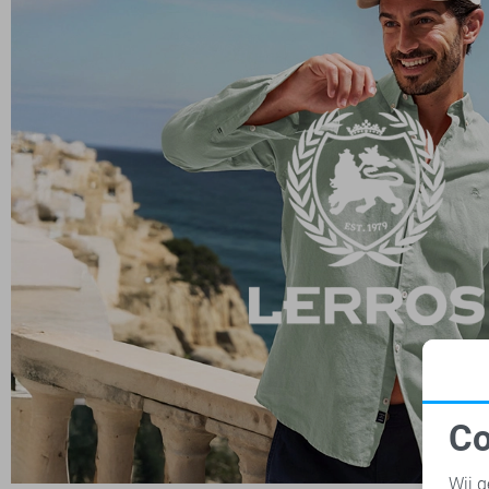
Co
N
Wij g