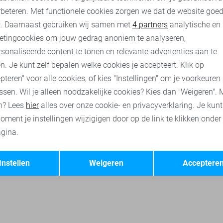
rbeteren. Met functionele cookies zorgen we dat de website goe
 truien
Lerros broeken
Lerros korte broeken
Only & Sons p
nalytische cookies
Marketing cookies
t. Daarnaast gebruiken wij samen met
4 partners
analytische en
etingcookies om jouw gedrag anoniem te analyseren,
sonaliseerde content te tonen en relevante advertenties aan te
n. Je kunt zelf bepalen welke cookies je accepteert. Klik op
pteren" voor alle cookies, of kies "Instellingen" om je voorkeuren
ssen. Wil je alleen noodzakelijke cookies? Kies dan "Weigeren". 
n? Lees
hier
alles over onze cookie- en privacyverklaring. Je kun
oment je instellingen wijzigigen door op de link te klikken onder
gina.
Opslaan
Terug
Instellen
Weigeren
Acceptere