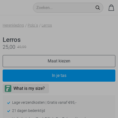
Herenkleding
Polo`s
Lerros
Lerros
25,00
49,99
Maat kiezen
In je tas
Lage verzendkosten | Gratis vanaf €95,-
21 dagen bedenktijd