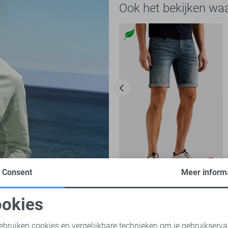
Ook het bekijken wa
Commander 3.0
-30%
Consent
Meer inform
PME legend Korte broek
okies
70,00
99,99
oodzakelijke cookies
Personalisatie cookies
ebruiken cookies en vergelijkbare technieken om je gebruikserva