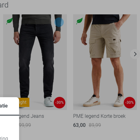
ard
Nightflight
-30%
-30%
atie
PME legend Jeans
PME legend Korte broek
70,00
99,99
63,00
89,99
ring