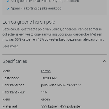
Veilig betalen: iDeal, Billink, PayPal, creditcard
Spaar 4% korting bij elke aankoop
Lerros groene heren polo
Deze casual gestreepte polo van Lerros, onderdeel van de zomerse
collectie, is een veelzijdige aanvulling voor jouw garderobe. Met een
mix van 55% katoen en 45% polyester biedt deze normale pasvorm
zowel comfort als duurzaamheid. De subtiele strepen en puntkraag
Lees meer
geven de polo een tijdloze en ontspannen uitstraling, ideaal voor
verschillende gelegenheden. Of je nu een ontspannen dag met
vrienden plant of een informele bijeenkomst hebt, deze polo past
Specificaties
perfect.
De korte mouwen en normale lengte maken deze polo geschikt voor
Merk
Lerros
warme dagen. De knoopsluiting aan de voorkant voegt een klassiek
Bestelcode
10208092
tintje toe, waardoor je eenvoudig kunt variëren met je look. Combineer
Fabrikantcode
polo korte mouw 2653272
de Lerros polo met een lichte jeansshort of een comfortabele chino
voor een casual uitstraling die toch stijlvol is. Of je nu op een zomerse
Fabrikant kleur
116
picknick bent of een middag in de stad doorbrengt, deze gestreepte
Kleur
groen
polo biedt de perfecte balans tussen casual gemak en verfijnde stijl.
Materiaal
55% katoen, 45% polyester