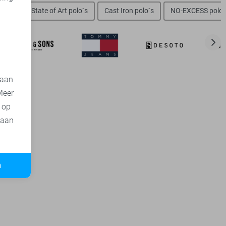
d
olo`s
State of Art polo`s
Cast Iron polo`s
NO-EXCESS polo`
 aan
Meer
t op
 aan
n