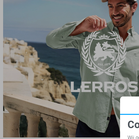
Co
N
Wij g