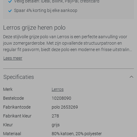
Veilig betalen: iDeal, Billink, PayPal, creditcard
Spaar 4% korting bij elke aankoop
Lerros grijze heren polo
Deze stijlvolle grijze polo van Lerros is een perfecte aanvulling voor
jouw zomergarderobe. Met zijn opvallende structuurpatroon en
regular fit pasvorm, biedt deze polo een moderne en frisse uitstraling
zonder aan comfort in te boeten. De elegante puntkraag en de
Lees meer
knoopsluiting geven een klassieke touch aan dit casual kledingstuk,
waardoor het geschikt is voor zowel ontspannen momenten als iets
formelere gelegenheden.
Specificaties
Gemaakt van een combinatie van 80% katoen en 20% polyester, biedt
Merk
Lerros
de polo je een lichte en ademende stof die ideaal is voor warmere
Bestelcode
10208090
dagen. Het normale model van deze polo zorgt ervoor dat hij
Fabrikantcode
polo 2653269
makkelijk te combineren is met zowel een korte broek als een nette
pantalon. Of je nu een dagje naar het strand gaat of een informele
Fabrikant kleur
278
bijeenkomst hebt, deze polo van Lerros biedt precies de juiste balans
Kleur
grijs
tussen stijl en draagcomfort. Een veelzijdige keuze die moeiteloos
past bij jouw persoonlijke stijl.
Materiaal
80% katoen, 20% polyester