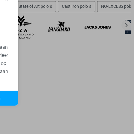
d
olo`s
State of Art polo`s
Cast Iron polo`s
NO-EXCESS polo`
 aan
Meer
t op
 aan
n