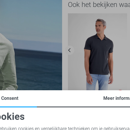
Ook het bekijken wa
-50%
Consent
Meer inform
Lerros Polo
okies
25,00
49,99
oodzakelijke cookies
Personalisatie cookies
ebruiken cookies en vergelijkbare technieken om je gebruikserva