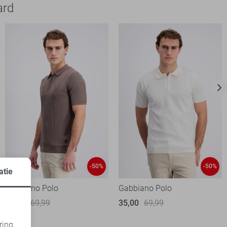
ard
-50%
-50%
atie
Gabbiano Polo
Gabbiano Polo
35,00
69,99
35,00
69,99
ring