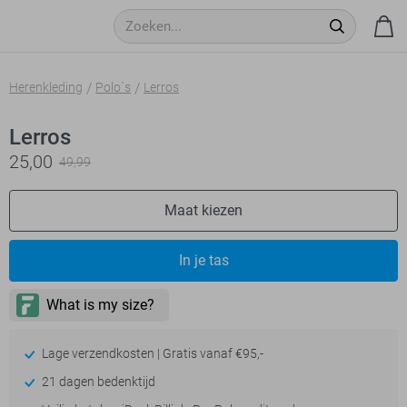
Herenkleding
Polo`s
Lerros
Lerros
25,00
49,99
Maat kiezen
In je tas
Lage verzendkosten | Gratis vanaf €95,-
21 dagen bedenktijd