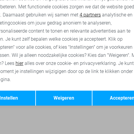
rbeteren. Met functionele cookies zorgen we dat de website goe
 truien
Lerros broeken
Lerros korte broeken
Only & Sons p
nalytische cookies
Marketing cookies
t. Daarnaast gebruiken wij samen met
4 partners
analytische en
etingcookies om jouw gedrag anoniem te analyseren,
sonaliseerde content te tonen en relevante advertenties aan te
n. Je kunt zelf bepalen welke cookies je accepteert. Klik op
pteren" voor alle cookies, of kies "Instellingen" om je voorkeuren
ssen. Wil je alleen noodzakelijke cookies? Kies dan "Weigeren". 
n? Lees
hier
alles over onze cookie- en privacyverklaring. Je kun
oment je instellingen wijzigigen door op de link te klikken onder
gina.
Opslaan
Terug
Instellen
Weigeren
Acceptere