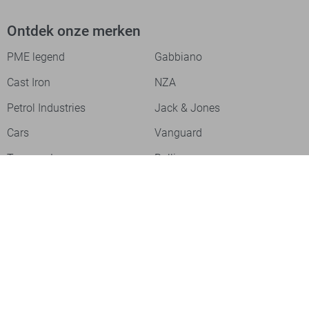
Ontdek onze merken
PME legend
Gabbiano
Cast Iron
NZA
Petrol Industries
Jack & Jones
Cars
Vanguard
Tommy Jeans
Ballin
Campbell
Only & Sons
Geisha
ONLY
Lofty Manner
Zoso
Ydence
Vero Moda
Refined Department
Garcia