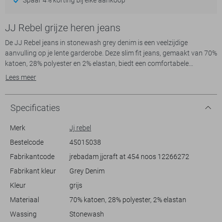
JJ Rebel grijze heren jeans
De JJ Rebel jeans in stonewash grey denim is een veelzijdige
aanvulling op je lente garderobe. Deze slim fit jeans, gemaakt van 70%
katoen, 28% polyester en 2% elastan, biedt een comfortabele
pasvorm die mooi aansluit maar genoeg bewegingsvrijheid geeft. De
Lees meer
regular waist zorgt voor een klassieke uitstraling, terwijl de subtiele
stonewash wassing een moderne twist toevoegt. Dankzij de stevige
knoopsluiting en de praktische borstzakken, is deze jeans functioneel
Specificaties
en stijlvol.
Merk
Jj rebel
Met zijn tijdloze grijze kleur laat deze denim je moeiteloos combineren
Bestelcode
45015038
voor verschillende gelegenheden. Of je nu een casual dagje uit plant,
Fabrikantcode
jrebadam jjcraft at 454 noos 12266272
of meer formeel voor de dag wilt komen, deze jeans past perfect bij
jouw stijl. Draag hem met een T-shirt en sneakers voor een relaxte
Fabrikant kleur
Grey Denim
look, of combineer met een overhemd voor een meer gepolijste
Kleur
grijs
uitstraling. De normale lengte maakt hem ideaal voor zowel dagelijkse
als speciale momenten, terwijl het JJ Rebel label subtiel op de
Materiaal
70% katoen, 28% polyester, 2% elastan
achterzijde aanwezig is, wat zorgt voor een verfijnde merkuiting.
Wassing
Stonewash