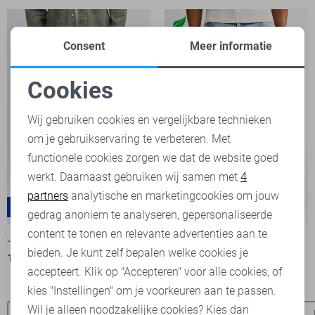
Consent
Meer informatie
Cookies
Noodzakelijke cookies
Wij gebruiken cookies en vergelijkbare technieken
om je gebruikservaring te verbeteren. Met
Personalisatie cookies
functionele cookies zorgen we dat de website goed
werkt. Daarnaast gebruiken wij samen met
4
Analytische cookies
partners
analytische en marketingcookies om jouw
Ryan
Starling
-50%
-15%
Marketing cookies
gedrag anoniem te analyseren, gepersonaliseerde
content te tonen en relevante advertenties aan te
JJ Rebel Jeans
Petrol Industries Jeans
bieden. Je kunt zelf bepalen welke cookies je
14,00
27,99
59,50
69,99
accepteert. Klik op "Accepteren" voor alle cookies, of
kies "Instellingen" om je voorkeuren aan te passen.
Wil je alleen noodzakelijke cookies? Kies dan
Only & Sons jeans
Pierre Cardin jeans
Cast Iron jeans