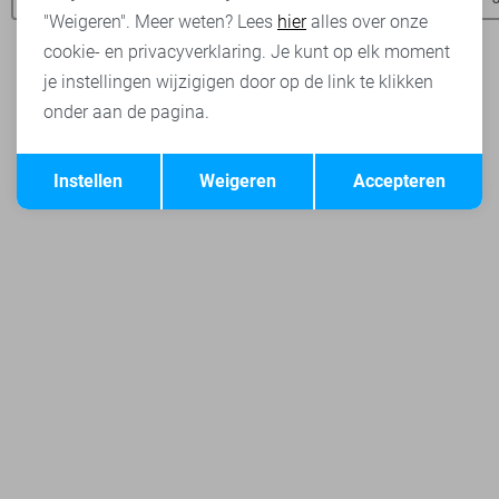
"Weigeren". Meer weten? Lees
hier
alles over onze
cookie- en privacyverklaring. Je kunt op elk moment
je instellingen wijzigigen door op de link te klikken
onder aan de pagina.
Opslaan
Terug
Instellen
Weigeren
Accepteren