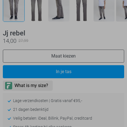
Jj rebel
14,00
27,99
Maat kiezen
In je tas
Lage verzendkosten | Gratis vanaf €95,-
21 dagen bedenktijd
Veilig betalen: iDeal, Billink, PayPal, creditcard
Spaar 4% korting bij elke aankoop