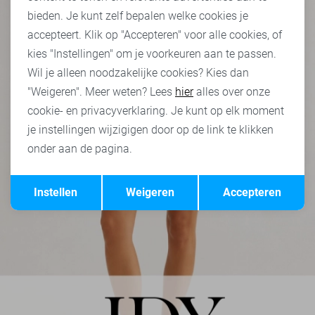
bieden. Je kunt zelf bepalen welke cookies je
accepteert. Klik op "Accepteren" voor alle cookies, of
kies "Instellingen" om je voorkeuren aan te passen.
Wil je alleen noodzakelijke cookies? Kies dan
"Weigeren". Meer weten? Lees
hier
alles over onze
cookie- en privacyverklaring. Je kunt op elk moment
je instellingen wijzigigen door op de link te klikken
onder aan de pagina.
Opslaan
Terug
Instellen
Weigeren
Accepteren