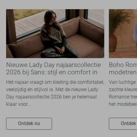
Nieuwe Lady Day najaarscollectie
Boho Rom
2026 bij Sans: stijl en comfort in
modetrend
travelkwaliteit
overal zie
Het najaar vraagt om kleding die comfortabel,
Van luchtige 
veelzijdig én stijlvol is. Met de nieuwe Lady
zachte kleure
Day najaarscollectie 2026 ben je helemaal
Romance tren
klaar voor...
het modebeel
Ontdek nu
Ontdek