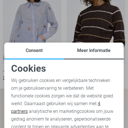
Consent
Meer informatie
-34%
Cookies
Jacqueline de Yong Blouse
Jacqueline de Yong Trui
Noodzakelijke cookies
26,30
39,99
39,99
Wij gebruiken cookies en vergelijkbare technieken
om je gebruikservaring te verbeteren. Met
Personalisatie cookies
functionele cookies zorgen we dat de website goed
werkt. Daarnaast gebruiken wij samen met
4
Analytische cookies
partners
analytische en marketingcookies om jouw
Marketing cookies
gedrag anoniem te analyseren, gepersonaliseerde
content te tonen en relevante advertenties aan te