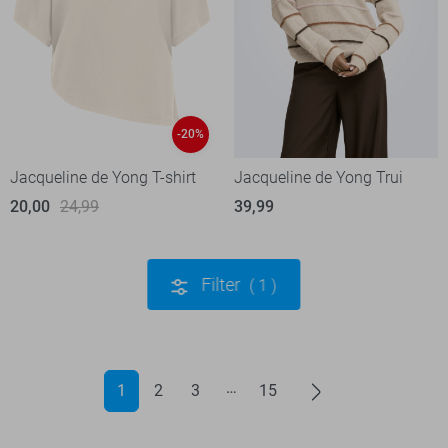
-20%
Jacqueline de Yong T-shirt
Jacqueline de Yong Trui
20,00
24,99
39,99
Filter
1
1
2
3
15