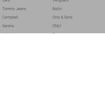
Cars
Vanguard
Tommy Jeans
Ballin
Campbell
Only & Sons
Geisha
ONLY
Lofty Manner
Zoso
Ydence
Vero Moda
Refined Department
Garcia
Sisters Point
Red Button
JDY
Fluresk
Harper & Yve
Object
Meld je aan voor onze nieuwsbrief
Meld je aan voor onze nieuwsbrief en profiteer als eerste van