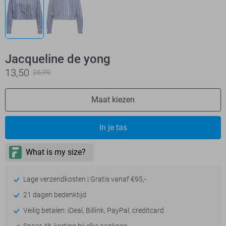
Jacqueline de yong
13,50
26,99
Maat kiezen
In je tas
Lage verzendkosten | Gratis vanaf €95,-
21 dagen bedenktijd
Veilig betalen: iDeal, Billink, PayPal, creditcard
Spaar 4% korting bij elke aankoop