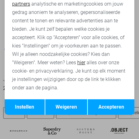
partners
analytische en marketingcookies om jouw
Marketing cookies
gedrag anoniem te analyseren, gepersonaliseerde
content te tonen en relevante advertenties aan te
bieden. Je kunt zelf bepalen welke cookies je
accepteert. Klik op "Accepteren" voor alle cookies, of
kies "Instellingen" om je voorkeuren aan te passen.
Wil je alleen noodzakelijke cookies? Kies dan
"Weigeren". Meer weten? Lees
hier
alles over onze
-10%
-50%
cookie- en privacyverklaring. Je kunt op elk moment
Jacqueline de Yong Blouse
Jacqueline de Yong Blouse
je instellingen wijzigigen door op de link te klikken
onder aan de pagina.
27,00
29,99
17,50
34,99
Opslaan
Terug
Instellen
Weigeren
Accepteren
Jurken
JDY SALE
Jacqueline de Yong t-shirts
Jacqueli