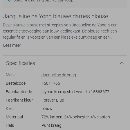
Jacqueline de Yong blauwe dames blouse
Deze blauwe blouse met streepjes van Jacqueline de Yong is een
essentiële toevoeging aan jouw kledingkast. De blouse heeft een
regular fit en is voorzien van een klassieke puntkraag en een
knoopsluiting, wat zorgt voor een moeiteloze, casual uitstraling. De
Lees meer
subtiele borstzakken voegen niet alleen functionaliteit toe, maar
dragen ook bij aan het stijlvolle ontwerp. De stof in "Forever Blue"
geeft een frisse uitstraling die perfect past bij het lenteseizoen.
Specificaties
Dankzij de korte lengte en lange mouwen kun je deze blouse makkelijk
combineren. Draag hem bijvoorbeeld op een high-waisted jeans voor
Merk
Jacqueline de yong
een ontspannen weekendlook, of onder een blazer voor een informele
Bestelcode
15011766
werkdag. Het is een veelzijdig kledingstuk dat zich leent voor zowel
Fabrikantcode
jdymio ls crop shirt wvn dia 15363677
dagelijkse outfits als meer gecoördineerde combinaties. Met de
aandacht voor detail en de hoogwaardige afwerking biedt deze
Fabrikant kleur
Forever Blue
blouse comfort en stijl in één.
Kleur
blauw
Materiaal
72% katoen, 24% polyester, 4% elastan
Hals
Punt kraag