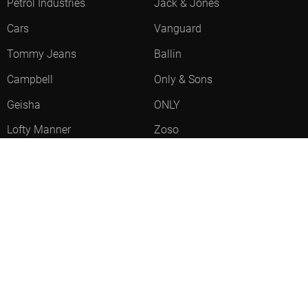
Petrol Industries
Jack & Jones
Cars
Vanguard
Tommy Jeans
Ballin
Campbell
Only & Sons
Geisha
ONLY
Lofty Manner
Zoso
Ydence
Vero Moda
Refined Department
Garcia
- LEVERTIJD 2-5 DAGEN
Sisters Point
Red Button
JDY
Fluresk
- LEVERTIJD 2-5 DAGEN
Harper & Yve
Object
- LEVERTIJD 2-5 DAGEN
Meld je aan voor onze nieuwsbrief