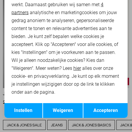
werkt. Daarnaast gebruiken wij samen met
4
Analytische cookies
partners
analytische en marketingcookies om jouw
Marketing cookies
gedrag anoniem te analyseren, gepersonaliseerde
content te tonen en relevante advertenties aan te
bieden. Je kunt zelf bepalen welke cookies je
accepteert. Klik op "Accepteren" voor alle cookies, of
kies "Instellingen" om je voorkeuren aan te passen.
Wil je alleen noodzakelijke cookies? Kies dan
"Weigeren". Meer weten? Lees
hier
alles over onze
cookie- en privacyverklaring. Je kunt op elk moment
-20%
-20%
je instellingen wijzigigen door op de link te klikken
onder aan de pagina.
JACK & JONES POLO
JACK & JONES POLO
23,95
29,99
23,95
29,99
Opslaan
Terug
Instellen
Weigeren
Accepteren
JACK & JONES SALE
JEANS
JACK & JONES BASICS
JACK 