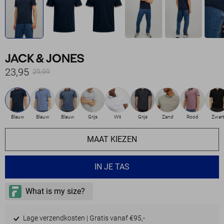
JACK & JONES
23,95
29,99
Blauw
Blauw
Blauw
Grijs
Wit
Grijs
Zand
Rood
Zwart
MAAT KIEZEN
IN JE TAS
Lage verzendkosten | Gratis vanaf €95,-