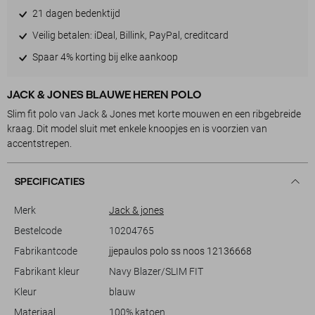
21 dagen bedenktijd
Veilig betalen: iDeal, Billink, PayPal, creditcard
Spaar 4% korting bij elke aankoop
JACK & JONES BLAUWE HEREN POLO
Slim fit polo van Jack & Jones met korte mouwen en een ribgebreide
kraag. Dit model sluit met enkele knoopjes en is voorzien van
accentstrepen.
SPECIFICATIES
Merk
Jack & jones
Bestelcode
10204765
Fabrikantcode
jjepaulos polo ss noos 12136668
Fabrikant kleur
Navy Blazer/SLIM FIT
Kleur
blauw
Materiaal
100% katoen