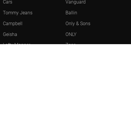
Cars
Vanguard
Tommy Jeans
Ballin
Campbell
Only & Sons
Geisha
ONLY
Lofty Manner
Zoso
Ydence
Vero Moda
Refined Department
Garcia
Sisters Point
Red Button
JDY
Fluresk
Harper & Yve
Object
Meld je aan voor onze nieuwsbrief
Meld je aan voor onze nieuwsbrief en profiteer als eerste van