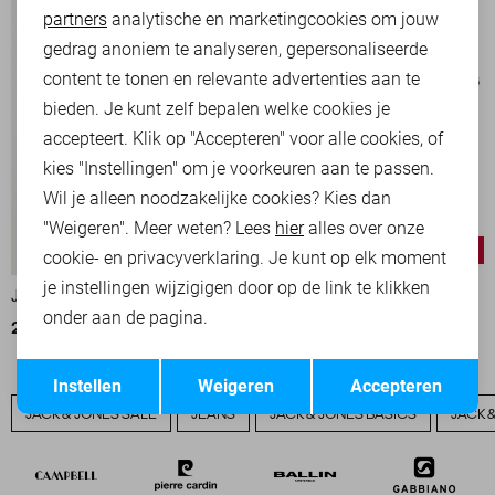
partners
analytische en marketingcookies om jouw
Marketing cookies
gedrag anoniem te analyseren, gepersonaliseerde
content te tonen en relevante advertenties aan te
bieden. Je kunt zelf bepalen welke cookies je
accepteert. Klik op "Accepteren" voor alle cookies, of
kies "Instellingen" om je voorkeuren aan te passen.
Wil je alleen noodzakelijke cookies? Kies dan
"Weigeren". Meer weten? Lees
hier
alles over onze
-20%
-50%
cookie- en privacyverklaring. Je kunt op elk moment
je instellingen wijzigigen door op de link te klikken
JACK & JONES POLO
JACK & JONES POLO
onder aan de pagina.
23,95
29,99
15,00
29,99
Opslaan
Terug
Instellen
Weigeren
Accepteren
JACK & JONES SALE
JEANS
JACK & JONES BASICS
JACK 