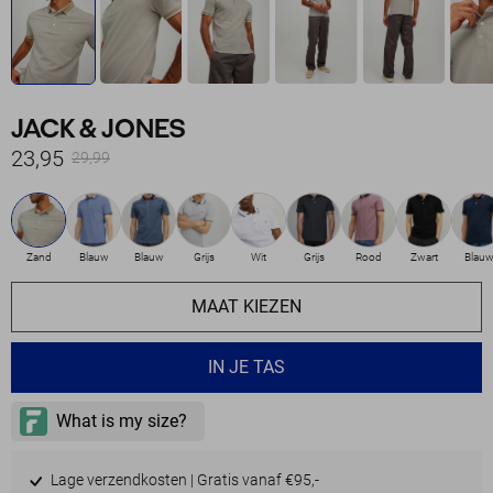
JACK & JONES
23,95
29,99
Zand
Blauw
Blauw
Grijs
Wit
Grijs
Rood
Zwart
Blau
MAAT KIEZEN
IN JE TAS
Lage verzendkosten | Gratis vanaf €95,-