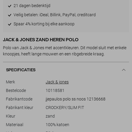
21 dagen bedenktijd
Veilig betalen: iDeal, Billink, PayPal, creditcard
Spaar 4% korting bij elke aankoop
JACK & JONES ZAND HEREN POLO
Polo van Jack & Jones met accentkleuren. Dit model sluit met enkele
knoopjes, heeft lange mouwen en een ribgebreide kraag.
SPECIFICATIES
Merk
Jack & jones
Bestelcode
10118581
Fabrikantcode
jjepaulos polo ss noos 12136668
Fabrikant kleur
CROCKERY/SLIM FIT
Kleur
zand
Materiaal
100% katoen