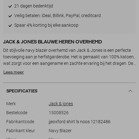
21 dagen bedenktijd
Veilig betalen: iDeal, Billink, PayPal, creditcard
Spaar 4% korting bij elke aankoop
JACK & JONES BLAUWE HEREN OVERHEMD
Dit stijlvolle navy blazer overhemd van Jack & Jones is een perfecte
toevoeging aan je herfstgarderobe. Het is gemaakt van 100% katoen,
wat zorgt voor een aangename en zachte ervaring bij het dragen. De
slim fit pasvorm geeft het overhemd een moderne uitstraling, terwijl
Lees meer
de button-down kraag en knoopsluiting zorgen voor een klassieke,
verfijnde look. De borstzak voegt een subtiel detail toe dat zowel
praktisch als modieus is. Dit overhemd is ideaal voor informele
SPECIFICATIES
bijeenkomsten of als je een casual maar verzorgde indruk wilt maken.
Met zijn tijdloze navy kleur kun je dit Jack & Jones overhemd
Merk
Jack & jones
eenvoudig combineren met verschillende stijlen. Of je nu kiest voor
Bestelcode
15008526
een nette pantalon voor een smart-casual look, of een eenvoudige
Fabrikantcode
jjeoxford shirt ls noos 12182486
jeans voor een relaxte avond, dit overhemd doet het altijd goed.
Dankzij de lange mouwen en normale lengte blijf je stijlvol en
Fabrikant kleur
Navy Blazer
comfortabel, ongeacht het seizoen. Of je nu een dag op kantoor hebt