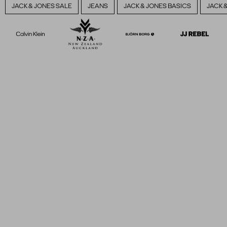
JACK & JONES SALE
JEANS
JACK & JONES BASICS
JACK 