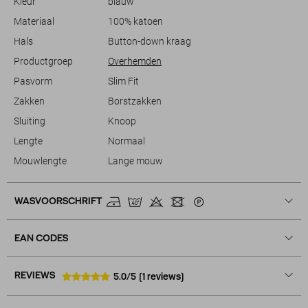
Kleur
blauw
of een etentje plant, dit overhemd is altijd een goede keuze.
Materiaal
100% katoen
Hals
Button-down kraag
Productgroep
Overhemden
Pasvorm
Slim Fit
Zakken
Borstzakken
Sluiting
Knoop
Lengte
Normaal
Mouwlengte
Lange mouw
WASVOORSCHRIFT
EAN CODES
REVIEWS
5.0/5
(1 reviews)