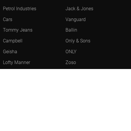
Petrol Industries
Jack & Jones
Cars
Vanguard
Tommy Jeans
Ballin
Campbell
Only & Sons
Geisha
ONLY
Lofty Manner
Zoso
Ydence
Vero Moda
Refined Department
Garcia
Sisters Point
Red Button
- LEVERTIJD 2-5 DAGEN
JDY
Fluresk
- LEVERTIJD 2-5 DAGEN
Harper & Yve
Object