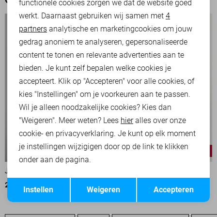
functionele cookies zorgen we dat de website goed
werkt. Daarnaast gebruiken wij samen met
4
Analytische cookies
partners
analytische en marketingcookies om jouw
Marketing cookies
gedrag anoniem te analyseren, gepersonaliseerde
content te tonen en relevante advertenties aan te
bieden. Je kunt zelf bepalen welke cookies je
accepteert. Klik op "Accepteren" voor alle cookies, of
kies "Instellingen" om je voorkeuren aan te passen.
Wil je alleen noodzakelijke cookies? Kies dan
"Weigeren". Meer weten? Lees
hier
alles over onze
cookie- en privacyverklaring. Je kunt op elk moment
je instellingen wijzigigen door op de link te klikken
-20%
-20%
onder aan de pagina.
JACK & JONES OVERHEMD
JACK & JONES OVERHEMD
Opslaan
Terug
23,95
29,99
23,95
29,99
Instellen
Weigeren
Accepteren