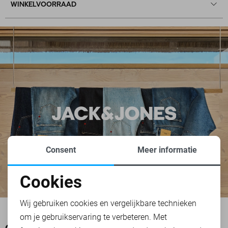
WINKELVOORRAAD
Consent
Meer informatie
Cookies
Noodzakelijke cookies
Wij gebruiken cookies en vergelijkbare technieken
om je gebruikservaring te verbeteren. Met
Personalisatie cookies
OOK HET BEKIJKEN WAARD