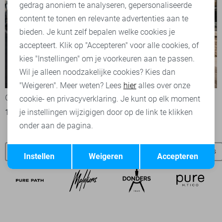
Marketing cookies
gedrag anoniem te analyseren, gepersonaliseerde
content te tonen en relevante advertenties aan te
bieden. Je kunt zelf bepalen welke cookies je
accepteert. Klik op "Accepteren" voor alle cookies, of
kies "Instellingen" om je voorkeuren aan te passen.
Wil je alleen noodzakelijke cookies? Kies dan
-50%
-50%
"Weigeren". Meer weten? Lees
hier
alles over onze
Gabbiano T-shirt
Gabbiano T-shirt
cookie- en privacyverklaring. Je kunt op elk moment
15,00
29,99
22,50
44,99
je instellingen wijzigigen door op de link te klikken
onder aan de pagina.
Opslaan
Terug
Gabbiano SALE
Gabbiano overhemden
Gabbiano t-shirts
Instellen
Weigeren
Accepteren