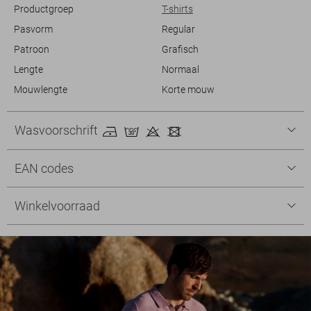
Productgroep
T-shirts
Pasvorm
Regular
Patroon
Grafisch
Lengte
Normaal
Mouwlengte
Korte mouw
Wasvoorschrift
EAN codes
Winkelvoorraad