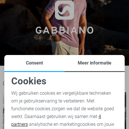
Consent
Meer informatie
Cookies
Ook het bekijken waard
Noodzakelijke cookies
Wij gebruiken cookies en vergelijkbare technieken
om je gebruikservaring te verbeteren. Met
Personalisatie cookies
functionele cookies zorgen we dat de website goed
werkt. Daarnaast gebruiken wij samen met
4
Analytische cookies
partners
analytische en marketingcookies om jouw