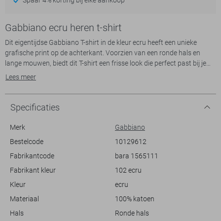
Gabbiano ecru heren t-shirt
Dit eigentijdse Gabbiano T-shirt in de kleur ecru heeft een unieke
grafische print op de achterkant. Voorzien van een ronde hals en
lange mouwen, biedt dit T-shirt een frisse look die perfect past bij je
urban stijl. De regular fit zorgt voor optimaal draagcomfort, terwijl het
Lees meer
100% katoenen materiaal je een zacht en ademend gevoel geeft. Dit T-
shirt is een veelzijdig stuk dat past in elke voorjaarsgarderobe.
Specificaties
Met zijn opvallende print en comfortabele pasvorm is dit T-shirt ideaal
voor casual gelegenheden of een ontspannen dagje uit. Combineer
Merk
Gabbiano
het met een donkere jeans of een casual broek voor een moderne
Bestelcode
10129612
uitstraling. Of je nu door de stad wandelt of relaxte momenten
Fabrikantcode
bara 1565111
doorbrengt met vrienden, dit Gabbiano T-shirt biedt stijl en comfort in
één. Een perfecte keuze voor wie houdt van een urban look met een
Fabrikant kleur
102 ecru
artistiek tintje.
Kleur
ecru
Materiaal
100% katoen
Hals
Ronde hals