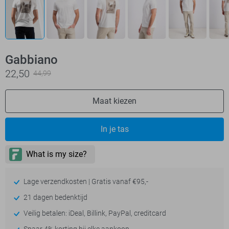
Gabbiano
22,50
44,99
Maat kiezen
In je tas
Lage verzendkosten | Gratis vanaf €95,-
21 dagen bedenktijd
Veilig betalen: iDeal, Billink, PayPal, creditcard
Spaar 4% korting bij elke aankoop