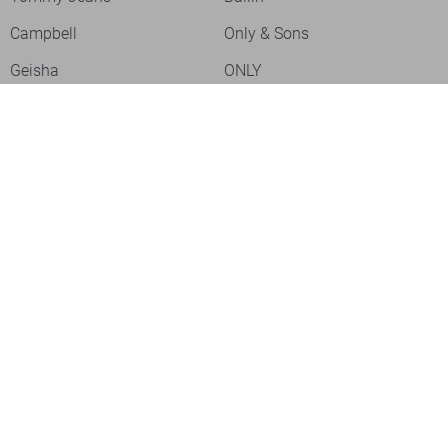
Campbell
Only & Sons
Geisha
ONLY
Lofty Manner
Zoso
Ydence
Vero Moda
- levertijd 2-5 dagen
Refined Department
Garcia
Sisters Point
Red Button
- levertijd 2-5 dagen
JDY
Fluresk
Harper & Yve
Object
- levertijd 2-5 dagen
Meld je aan voor onze nieuwsbrief
Meld je aan voor onze nieuwsbrief en profiteer als eerste van
acties!