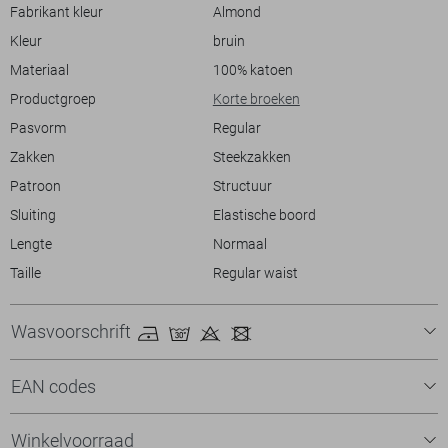
short past perfect. Draag het met een luchtig T-shirt of een stijlvol
Fabrikant kleur
Almond
overhemd voor een moeiteloze, alledaagse look. Dankzij de regular
Kleur
bruin
waist taille zit de broek comfortabel, terwijl het normale lengte een
moderne en toch tijdloze uitstraling behoudt.
Materiaal
100% katoen
Productgroep
Korte broeken
Pasvorm
Regular
Zakken
Steekzakken
Patroon
Structuur
Sluiting
Elastische boord
Lengte
Normaal
Taille
Regular waist
Wasvoorschrift
EAN codes
Winkelvoorraad