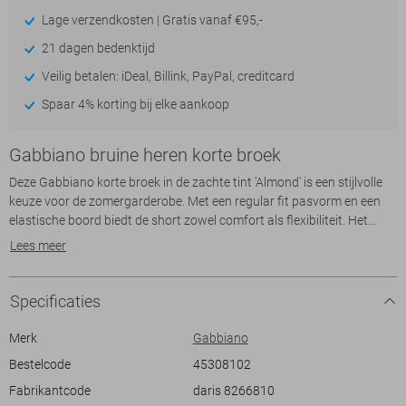
Lage verzendkosten | Gratis vanaf €95,-
21 dagen bedenktijd
Veilig betalen: iDeal, Billink, PayPal, creditcard
Spaar 4% korting bij elke aankoop
Gabbiano bruine heren korte broek
Deze Gabbiano korte broek in de zachte tint 'Almond' is een stijlvolle
keuze voor de zomergarderobe. Met een regular fit pasvorm en een
elastische boord biedt de short zowel comfort als flexibiliteit. Het
materiaal van 100% katoen zorgt voor een aangename
Lees meer
draagervaring, terwijl de subtiele structuur een verfijnde uitstraling
toevoegt. De praktische steekzakken zijn ideaal om je essentials
binnen handbereik te houden, zonder dat het ten koste gaat van het
Specificaties
design.
Merk
Gabbiano
De urban stijl van deze Gabbiano korte broek maakt het een
Bestelcode
45308102
veelzijdige keuze voor diverse gelegenheden. Of je nu een ontspannen
Fabrikantcode
daris 8266810
dag in de stad doorbrengt of een zomerse wandeling maakt, deze