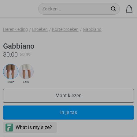
Herenkleding
Broeken
Korte broeken
Gabbiano
Gabbiano
30,00
59,99
Bruin
Ecru
Maat kiezen
In je tas