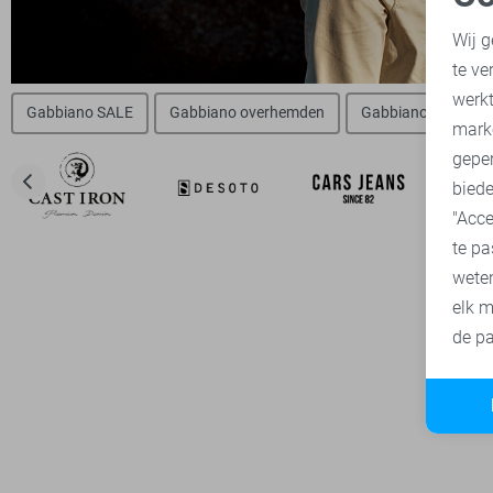
N
Wij g
te ve
A
werk
Gabbiano SALE
Gabbiano overhemden
Gabbiano t-shirts
mark
geper
biede
"Acce
te pa
wete
elk m
de pa