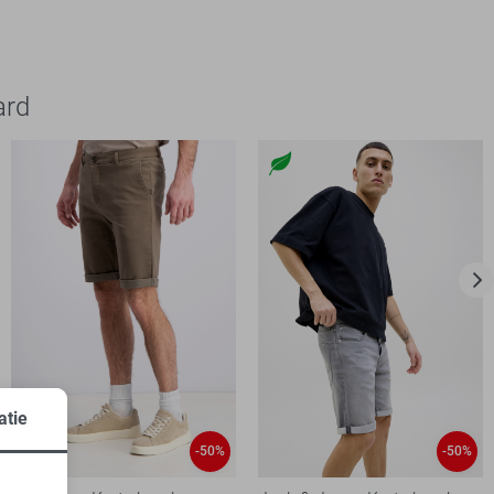
ard
atie
-50%
-50%