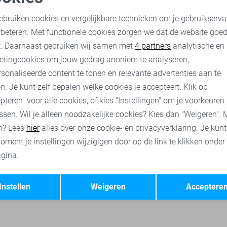
Gabbiano Korte broek
oodzakelijke cookies
Personalisatie cookies
30,00
59,99
ebruiken cookies en vergelijkbare technieken om je gebruikserva
rbeteren. Met functionele cookies zorgen we dat de website goe
nalytische cookies
Marketing cookies
t. Daarnaast gebruiken wij samen met
4 partners
analytische en
Gabbiano polo`s
Gabbiano broeken
Gabbiano korte broeke
etingcookies om jouw gedrag anoniem te analyseren,
sonaliseerde content te tonen en relevante advertenties aan te
n. Je kunt zelf bepalen welke cookies je accepteert. Klik op
pteren" voor alle cookies, of kies "Instellingen" om je voorkeuren
ssen. Wil je alleen noodzakelijke cookies? Kies dan "Weigeren". 
n? Lees
hier
alles over onze cookie- en privacyverklaring. Je kun
oment je instellingen wijzigigen door op de link te klikken onder
gina.
Opslaan
Terug
Instellen
Weigeren
Acceptere