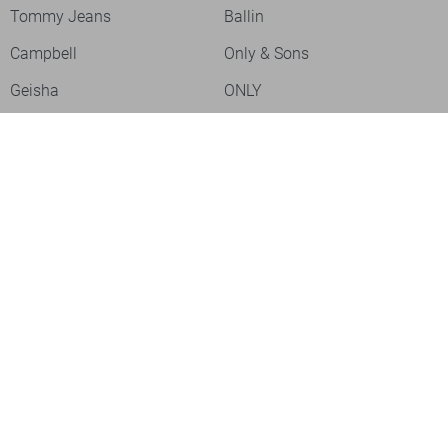
Tommy Jeans
Ballin
Campbell
Only & Sons
Geisha
ONLY
Lofty Manner
Zoso
Ydence
Vero Moda
Refined Department
Garcia
Sisters Point
Red Button
JDY
Fluresk
Harper & Yve
Object
Meld je aan voor onze nieuwsbrief
Meld je aan voor onze nieuwsbrief en profiteer als eerste van
acties!