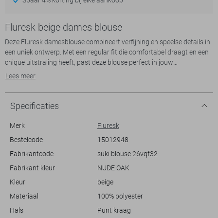
Fluresk beige dames blouse
Deze Fluresk damesblouse combineert verfijning en speelse details in
een uniek ontwerp. Met een regular fit die comfortabel draagt en een
chique uitstraling heeft, past deze blouse perfect in jouw
lentegarderobe. Het patroon met verticale strepen in beige tinten
Lees meer
wordt stijlvol doorbroken door een opvallende animal print op de
puntkraag en manchetten. De blinde knoopsluiting zorgt voor een
nette afwerking, perfect voor een casual maar elegante look.
Specificaties
Gemaakt van 100% polyester, biedt de blouse een lichte en luchtige
Merk
Fluresk
kwaliteit die ideaal is voor milde lentedagen. Of je nu een dagje uit
Bestelcode
15012948
plant of een informele bijeenkomst hebt, deze blouse is een veelzijdige
Fabrikantcode
suki blouse 26vqf32
keuze die je eenvoudig kunt combineren met je favoriete jeans of een
nette pantalon. De normale lengte en lange mouwen maken het een
Fabrikant kleur
NUDE OAK
praktische en stijlvolle optie voor diverse gelegenheden.
Kleur
beige
Materiaal
100% polyester
Hals
Punt kraag