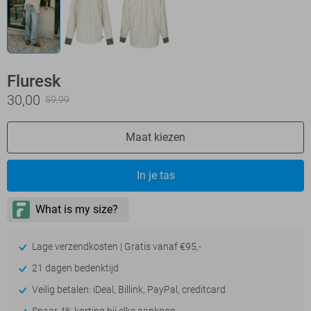
Fluresk
30,00
59,99
Maat kiezen
In je tas
Lage verzendkosten | Gratis vanaf €95,-
21 dagen bedenktijd
Veilig betalen: iDeal, Billink, PayPal, creditcard
Spaar 4% korting bij elke aankoop