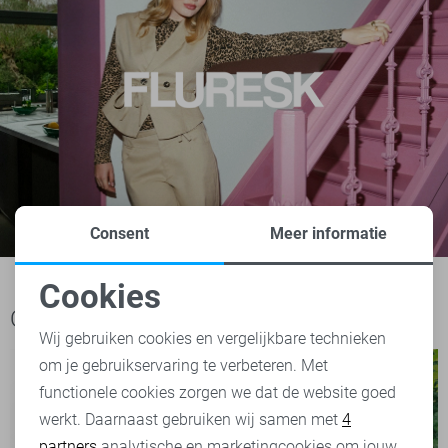
Consent
Meer informatie
Cookies
Noodzakelijke cookies
Ook het bekijken waard
Wij gebruiken cookies en vergelijkbare technieken
om je gebruikservaring te verbeteren. Met
Personalisatie cookies
functionele cookies zorgen we dat de website goed
werkt. Daarnaast gebruiken wij samen met
4
Analytische cookies
partners
analytische en marketingcookies om jouw