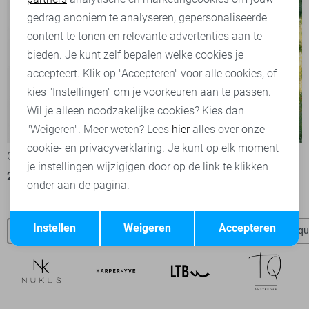
Marketing cookies
gedrag anoniem te analyseren, gepersonaliseerde
content te tonen en relevante advertenties aan te
bieden. Je kunt zelf bepalen welke cookies je
accepteert. Klik op "Accepteren" voor alle cookies, of
kies "Instellingen" om je voorkeuren aan te passen.
Wil je alleen noodzakelijke cookies? Kies dan
-50%
-50%
"Weigeren". Meer weten? Lees
hier
alles over onze
cookie- en privacyverklaring. Je kunt op elk moment
Object Blouse
Fluresk T-shirt
je instellingen wijzigigen door op de link te klikken
25,00
49,99
35,00
69,99
onder aan de pagina.
Opslaan
Terug
Instellen
Weigeren
Accepteren
Fluresk t-shirts
Fluresk broeken
Fluresk blouses
Jacqu