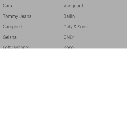
Cars
Vanguard
Tommy Jeans
Ballin
Campbell
Only & Sons
Geisha
ONLY
Lofty Manner
Zoso
Ydence
Vero Moda
Refined Department
Garcia
Sisters Point
Red Button
JDY
Fluresk
Harper & Yve
Object
Meld je aan voor onze nieuwsbrief