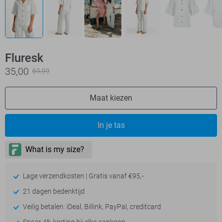
Fluresk
35,00
69,99
Maat kiezen
In je tas
Lage verzendkosten | Gratis vanaf €95,-
21 dagen bedenktijd
Veilig betalen: iDeal, Billink, PayPal, creditcard
Spaar 4% korting bij elke aankoop