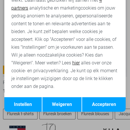
werkt. Daarnaast gebruiken wij samen met
4
Analytische cookies
partners
analytische en marketingcookies om jouw
Marketing cookies
gedrag anoniem te analyseren, gepersonaliseerde
content te tonen en relevante advertenties aan te
bieden. Je kunt zelf bepalen welke cookies je
accepteert. Klik op "Accepteren" voor alle cookies, of
kies "Instellingen" om je voorkeuren aan te passen.
Wil je alleen noodzakelijke cookies? Kies dan
Blush
"Weigeren". Meer weten? Lees
hier
alles over onze
Commander 3.0
Regular waist
cookie- en privacyverklaring. Je kunt op elk moment
-30%
je instellingen wijzigigen door op de link te klikken
PME legend Jeans
Only Jeans
onder aan de pagina.
119,99
35,00
49,99
Opslaan
Terug
Instellen
Weigeren
Accepteren
Fluresk t-shirts
Fluresk broeken
Fluresk blouses
Jacqu