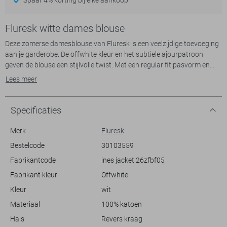
Fluresk witte dames blouse
Deze zomerse damesblouse van Fluresk is een veelzijdige toevoeging
aan je garderobe. De offwhite kleur en het subtiele ajourpatroon
geven de blouse een stijlvolle twist. Met een regular fit pasvorm en
korte mouwen biedt dit kledingstuk comfort en vrijheid, ideaal voor
Lees meer
warme dagen. De revers kraag en knoopsluiting voegen een tijdloze
uitstraling toe die geschikt is voor verschillende gelegenheden, van
een casual stranddag tot een informele brunch.
Specificaties
De 100% katoenen stof zorgt voor een ademend en zacht gevoel op
Merk
Fluresk
de huid. De borstzakken geven de blouse een speelse en praktische
Bestelcode
30103559
touch. Of je nu een zomerse wandeling maakt of gezellig afspreekt
Fabrikantcode
ines jacket 26zfbf05
met vrienden, deze blouse past moeiteloos bij elke outfit. Combineer
hem met een lichte jeans of rok voor een frisse, zomerse look. Met zijn
Fabrikant kleur
Offwhite
luchtige ontwerp blijft je stijlvol en comfortabel in de zomerse hitte.
Kleur
wit
Materiaal
100% katoen
Hals
Revers kraag