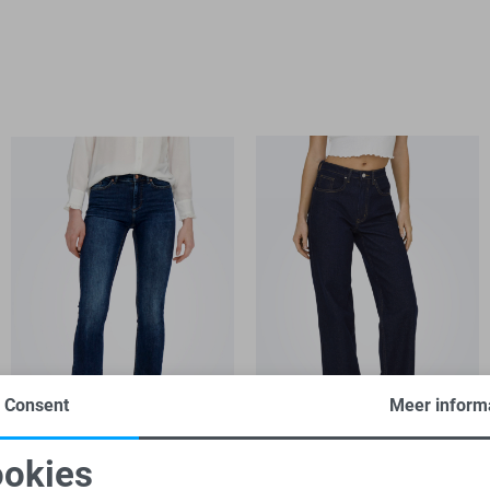
Consent
Meer inform
Blush
Juicy
Regular waist
High waist
-30%
-20%
okies