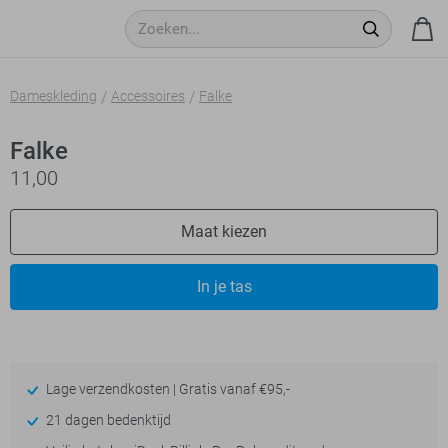
Dameskleding
Accessoires
Falke
Falke
11,00
Maat kiezen
In je tas
Lage verzendkosten | Gratis vanaf €95,-
21 dagen bedenktijd