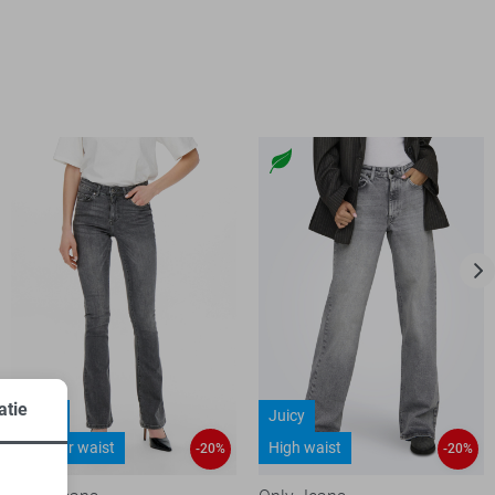
atie
Blush
Juicy
Regular waist
High waist
-20%
-20%