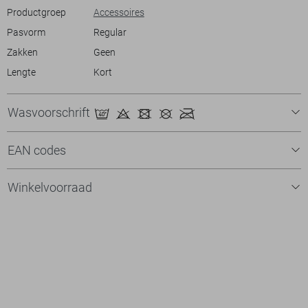
originele verpakking, in ongedragen toestand met alle labels er nog
Productgroep
Accessoires
aan.
Pasvorm
Regular
Zakken
Geen
Lengte
Kort
Wasvoorschrift
EAN codes
Winkelvoorraad