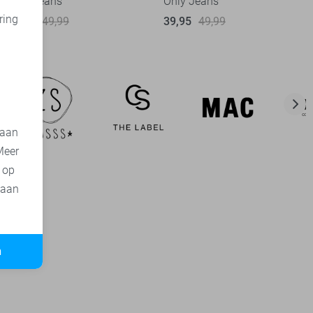
Only Jeans
Only Jeans
ring
39,95
49,99
39,95
49,99
d
 aan
Meer
t op
 aan
n