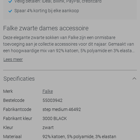
Veilig betalen: iDeal, Billink, PayPal, creditcard
Spaar 4% korting bij elke aankoop
Falke zwarte dames accessoire
Deze elegante zwarte sokken van Falke zijn een onmisbare
toevoeging aan je collectie accessoires voor dit najaar. Gemaakt van
een hoogwaardige mix van 92% katoen, 5% polyamide en 3% elastan,
bieden ze een comfortabele en ademende pasvorm. De sokken
Lees meer
hebben een korte lengte en een regular fit die naadloos onder elke
outfit past. Dankzij het subtiele anti-slip systeem blijven ze goed op
hun plek, zelfs tijdens drukke dagen.
Specificaties
Met hun casual stijl zijn deze Falke sokken perfect voor zowel
dagelijkse situaties als voor een casual weekendlook. Of je nu een
Merk
Falke
lange werkdag voor de boeg hebt of een ontspannen dag thuis, deze
Bestelcode
55003942
sokken bieden het comfort en de ondersteuning die je nodig hebt.
Fabrikantcode
step medium 46492
Combineer ze met je favoriete sneakers of loafers voor een
onzichtbare, nette look. Hun zachte materiaal en fijne afwerking
Fabrikant kleur
3000 BLACK
Kleur
zwart
Meer informatie:
Materiaal
92% katoen, 5% polyamide, 3% elastan
Sokken mogen alleen geretourneerd worden indien ongeopend in de