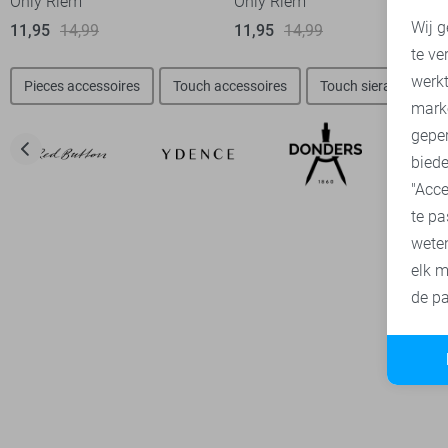
Only Riem
Only Riem
N
Wij g
11,95
14,99
11,95
14,99
te ve
A
werk
Pieces accessoires
Touch accessoires
Touch sieraden
mark
geper
biede
"Acce
te pa
wete
elk m
de pa