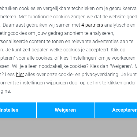
Only Jeans
Only Jeans
oodzakelijke cookies
Personalisatie cookies
ebruiken cookies en vergelijkbare technieken om je gebruikserva
35,00
49,99
39,95
49,99
rbeteren. Met functionele cookies zorgen we dat de website goe
nalytische cookies
Marketing cookies
t. Daarnaast gebruiken wij samen met
4 partners
analytische en
Presly & Sun accessoires
Presly & Sun riemen
etingcookies om jouw gedrag anoniem te analyseren,
sonaliseerde content te tonen en relevante advertenties aan te
n. Je kunt zelf bepalen welke cookies je accepteert. Klik op
pteren" voor alle cookies, of kies "Instellingen" om je voorkeuren
ssen. Wil je alleen noodzakelijke cookies? Kies dan "Weigeren". 
n? Lees
hier
alles over onze cookie- en privacyverklaring. Je kun
oment je instellingen wijzigigen door op de link te klikken onder
gina.
Opslaan
Terug
Instellen
Weigeren
Acceptere