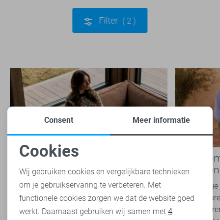
Filter
2
Consent
Meer informatie
Cookies
Nieuwe Lady Day najaarscollectie
Boho Rom
Noodzakelijke cookies
2026 bij Sans: stijl en comfort in
modetrend
Wij gebruiken cookies en vergelijkbare technieken
travelkwaliteit
overal zie
om je gebruikservaring te verbeteren. Met
Personalisatie cookies
Het najaar vraagt om kleding die comfortabel,
Van luchtige 
veelzijdig én stijlvol is. Met de nieuwe Lady
zachte kleure
functionele cookies zorgen we dat de website goed
Day najaarscollectie 2026 ben je helemaal
Romance tren
werkt. Daarnaast gebruiken wij samen met
4
Analytische cookies