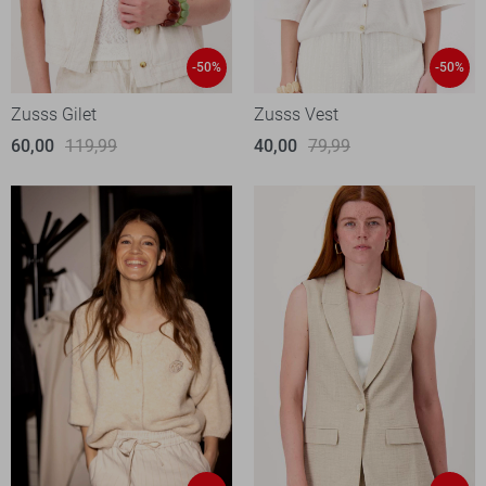
-50%
-50%
Zusss Gilet
Zusss Vest
60,00
119,99
40,00
79,99