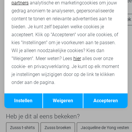
klaar voor...
het modebeel
partners
analytische en marketingcookies om jouw
Marketing cookies
gedrag anoniem te analyseren, gepersonaliseerde
content te tonen en relevante advertenties aan te
Ontdek nu
Ontdek
bieden. Je kunt zelf bepalen welke cookies je
accepteert. Klik op "Accepteren" voor alle cookies, of
kies "Instellingen" om je voorkeuren aan te passen.
Wil je alleen noodzakelijke cookies? Kies dan
De
vesten
van
Zusss
staan vooral bekend om de goede
"Weigeren". Meer weten? Lees
hier
alles over onze
kwaliteit en stijl. Daarnaast zijn de vesten eindeloos te
cookie- en privacyverklaring. Je kunt op elk moment
combineren en zitten erg comfortabel. De langere vesten
je instellingen wijzigigen door op de link te klikken
zijn veelal voorzien van steekzakken wat zorgt voor een
onder aan de pagina.
trendy look. Combineer de korte vesten eens met een
opvallende broek of jeans. Je zult versteld staan van jouw
Opslaan
Terug
eigen gecreëerde outfit bij Sans!
Instellen
Weigeren
Accepteren
Heb je dit al eens bekeken?
Zusss t-shirts
Zusss broeken
Jacqueline de Yong vesten