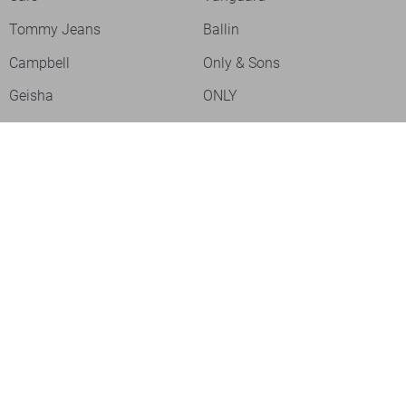
Tommy Jeans
Ballin
Campbell
Only & Sons
Geisha
ONLY
Lofty Manner
Zoso
Ydence
Vero Moda
Refined Department
Garcia
Sisters Point
Red Button
JDY
Fluresk
Harper & Yve
Object
Meld je aan voor onze nieuwsbrief
Meld je aan voor onze nieuwsbrief en profiteer als eerste van