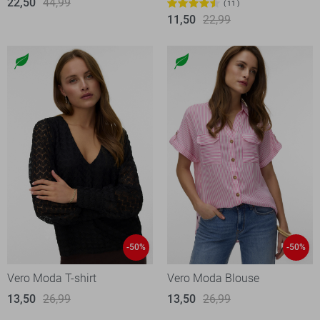
22,50
44,99
11
11,50
22,99
-50%
-50%
Vero Moda T-shirt
Vero Moda Blouse
13,50
26,99
13,50
26,99