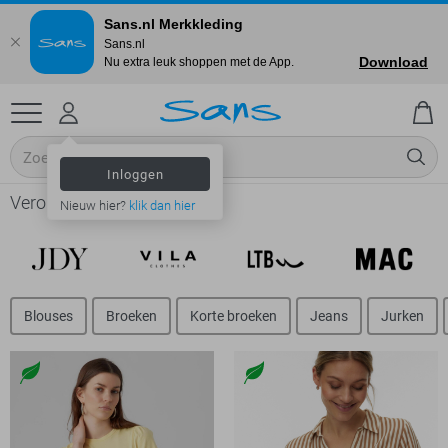
Sans.nl Merkkleding
Sans.nl
Download
Nu extra leuk shoppen met de App.
Inloggen
Vero Moda online shop
Nieuw hier?
klik dan hier
Blouses
Broeken
Korte broeken
Jeans
Jurken