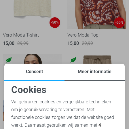
-50%
-50%
Vero Moda T-shirt
Vero Moda Top
15,00
29,99
15,00
29,99
Consent
Meer informatie
Cookies
Noodzakelijke cookies
Wij gebruiken cookies en vergelijkbare technieken
om je gebruikservaring te verbeteren. Met
Personalisatie cookies
functionele cookies zorgen we dat de website goed
werkt. Daarnaast gebruiken wij samen met
4
Analytische cookies