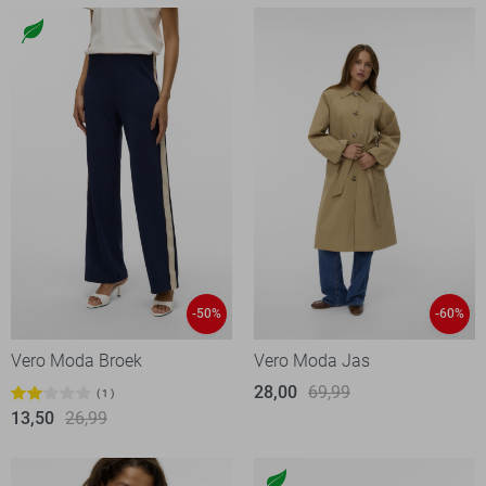
-50%
-60%
Vero Moda Broek
Vero Moda Jas
28,00
69,99
1
13,50
26,99