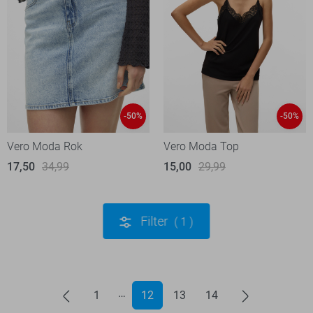
-50%
-50%
Vero Moda Rok
Vero Moda Top
17,50
34,99
15,00
29,99
Filter
1
1
12
13
14