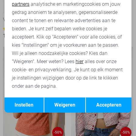
partners
analytische en marketingcookies om jouw
-50%
-50%
Marketing cookies
gedrag anoniem te analyseren, gepersonaliseerde
Vero Moda Vest
Vero Moda Broek
content te tonen en relevante advertenties aan te
20,00
39,99
bieden. Je kunt zelf bepalen welke cookies je
1
17,50
34,99
accepteert. Klik op "Accepteren" voor alle cookies, of
kies "Instellingen" om je voorkeuren aan te passen.
Wil je alleen noodzakelijke cookies? Kies dan
"Weigeren". Meer weten? Lees
hier
alles over onze
cookie- en privacyverklaring. Je kunt op elk moment
je instellingen wijzigigen door op de link te klikken
onder aan de pagina.
Opslaan
Terug
Instellen
Weigeren
Accepteren
-50%
-50%