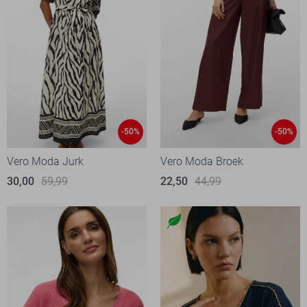
-50%
-50%
Vero Moda Jurk
Vero Moda Broek
30,00
59,99
22,50
44,99