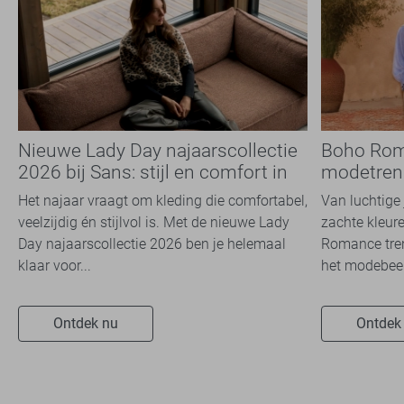
Nieuwe Lady Day najaarscollectie
Boho Rom
2026 bij Sans: stijl en comfort in
modetrend
travelkwaliteit
overal zie
Het najaar vraagt om kleding die comfortabel,
Van luchtige 
veelzijdig én stijlvol is. Met de nieuwe Lady
zachte kleure
Day najaarscollectie 2026 ben je helemaal
Romance tren
klaar voor...
het modebeel
Ontdek nu
Ontdek