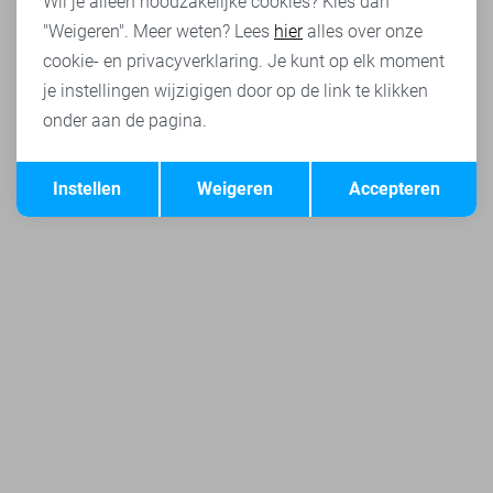
Wil je alleen noodzakelijke cookies? Kies dan
"Weigeren". Meer weten? Lees
hier
alles over onze
cookie- en privacyverklaring. Je kunt op elk moment
je instellingen wijzigigen door op de link te klikken
onder aan de pagina.
Opslaan
Terug
Instellen
Weigeren
Accepteren