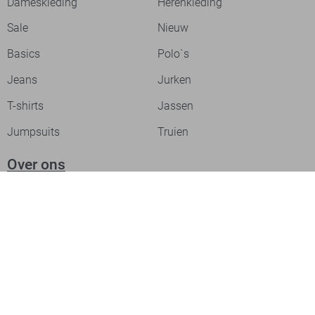
Dameskleding
Herenkleding
Sale
Nieuw
Basics
Polo`s
Jeans
Jurken
T-shirts
Jassen
Jumpsuits
Truien
Over ons
Laat je inspireren
Werken bij
Ontdek onze merken
PME legend
Gabbiano
Cast Iron
NZA
Petrol Industries
Jack & Jones