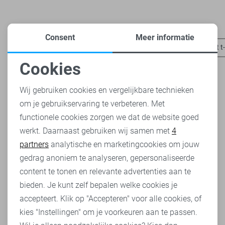
Heb je dit al eens bekeken?
Consent
Meer informatie
Object broeken
Object truien
Object blouses
Object t
Cookies
Noodzakelijke cookies
Wij gebruiken cookies en vergelijkbare technieken
om je gebruikservaring te verbeteren. Met
Personalisatie cookies
functionele cookies zorgen we dat de website goed
werkt. Daarnaast gebruiken wij samen met
4
Analytische cookies
partners
analytische en marketingcookies om jouw
Marketing cookies
gedrag anoniem te analyseren, gepersonaliseerde
content te tonen en relevante advertenties aan te
bieden. Je kunt zelf bepalen welke cookies je
accepteert. Klik op "Accepteren" voor alle cookies, of
kies "Instellingen" om je voorkeuren aan te passen.