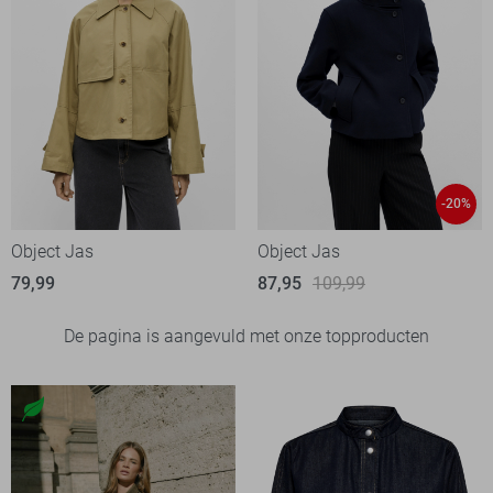
-20%
Object Jas
Object Jas
79,99
87,95
109,99
De pagina is aangevuld met onze topproducten