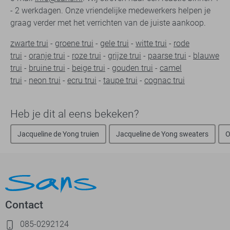
- 2 werkdagen. Onze vriendelijke medewerkers helpen je
graag verder met het verrichten van de juiste aankoop.
zwarte trui
-
groene trui
-
gele trui
-
witte trui
-
rode
trui
-
oranje trui
-
roze trui
-
grijze trui
-
paarse trui
-
blauwe
trui
-
bruine trui
-
beige trui
-
gouden trui
-
camel
trui
-
neon trui
-
ecru trui
-
taupe trui
-
cognac trui
Heb je dit al eens bekeken?
Jacqueline de Yong truien
Jacqueline de Yong sweaters
O
Contact
085-0292124