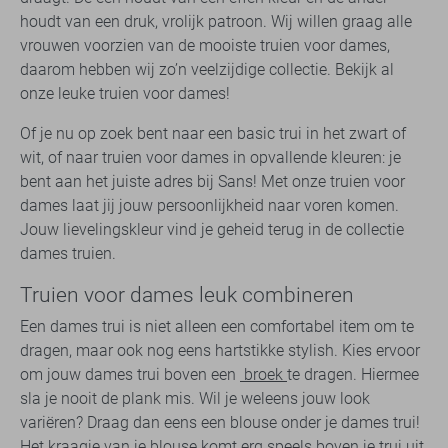
houdt van een druk, vrolijk patroon. Wij willen graag alle
vrouwen voorzien van de mooiste truien voor dames,
daarom hebben wij zo’n veelzijdige collectie. Bekijk al
onze leuke truien voor dames!
Of je nu op zoek bent naar een basic trui in het zwart of
wit, of naar truien voor dames in opvallende kleuren: je
bent aan het juiste adres bij Sans! Met onze truien voor
dames laat jij jouw persoonlijkheid naar voren komen.
Jouw lievelingskleur vind je geheid terug in de collectie
dames truien.
Truien voor dames leuk combineren
Een dames trui is niet alleen een comfortabel item om te
dragen, maar ook nog eens hartstikke stylish. Kies ervoor
om jouw dames trui boven een
broek
te dragen. Hiermee
sla je nooit de plank mis. Wil je weleens jouw look
variëren? Draag dan eens een blouse onder je dames trui!
Het kraagje van je
blouse
komt erg speels boven je trui uit,