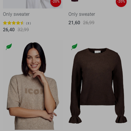
-20%
-20%
Only sweater
Only sweater
21,60
26,99
3
26,40
32,99