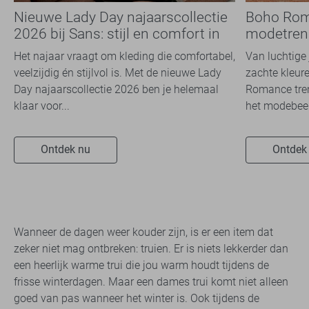
Nieuwe Lady Day najaarscollectie
Boho Rom
2026 bij Sans: stijl en comfort in
modetrend
travelkwaliteit
overal zie
Het najaar vraagt om kleding die comfortabel,
Van luchtige 
veelzijdig én stijlvol is. Met de nieuwe Lady
zachte kleure
Day najaarscollectie 2026 ben je helemaal
Romance tren
klaar voor...
het modebeel
Ontdek nu
Ontdek
Wanneer de dagen weer kouder zijn, is er een item dat
zeker niet mag ontbreken: truien. Er is niets lekkerder dan
een heerlijk warme trui die jou warm houdt tijdens de
frisse winterdagen. Maar een dames trui komt niet alleen
goed van pas wanneer het winter is. Ook tijdens de