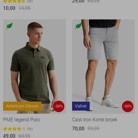
29,00
69,95
3
10,00
19,99
American Classic
Valver
-30%
-30%
PME legend Polo
Cast Iron Korte broek
70,00
99,99
3
49,00
69,99