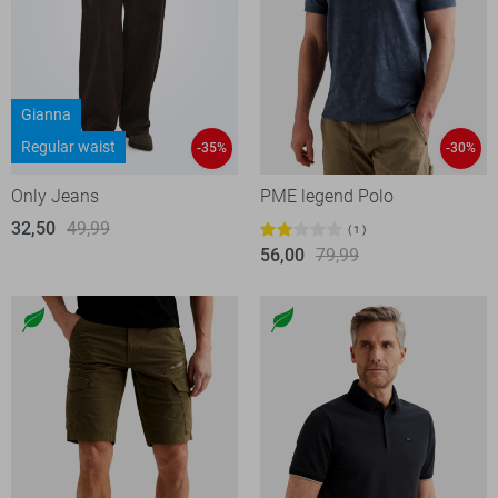
Gianna
Regular waist
-35%
-30%
Only Jeans
PME legend Polo
32,50
49,99
1
56,00
79,99