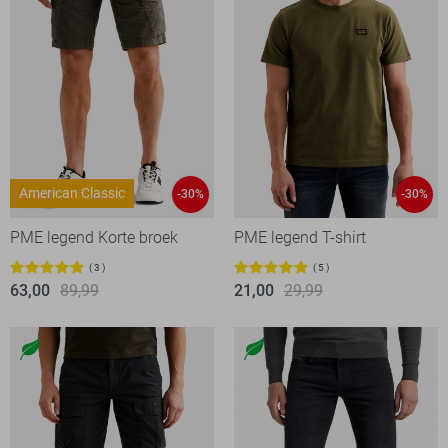
American Classic
-30%
-30%
PME legend Korte broek
PME legend T-shirt
3
5
63,00
89,99
21,00
29,99