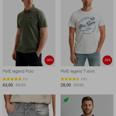
-30%
-30%
PME legend Polo
PME legend T-shirt
1
17
63,00
89,99
28,00
39,99