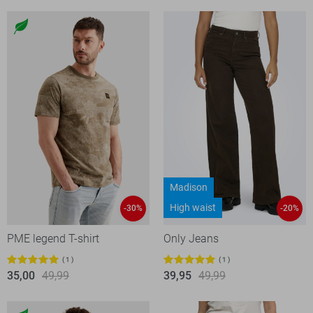
Madison
High waist
-30%
-20%
PME legend T-shirt
Only Jeans
1
1
35,00
49,99
39,95
49,99