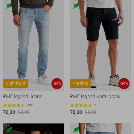
Nightflight
Nordrop
-30%
-30%
PME legend Jeans
PME legend Korte broek
35
1
70,00
99,99
70,00
99,99