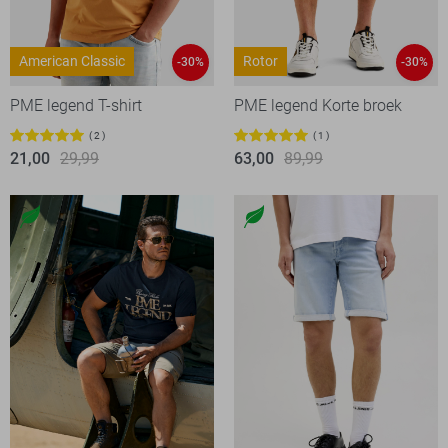
American Classic
Rotor
-30%
-30%
PME legend T-shirt
PME legend Korte broek
2
1
21,00
29,99
63,00
89,99