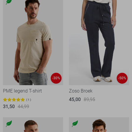
-30%
-50%
PME legend T-shirt
Zoso Broek
45,00
89,95
1
31,50
44,99