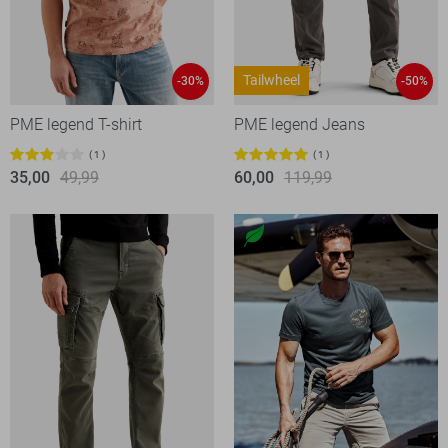
Tailwheel
-30%
-50%
PME legend T-shirt
PME legend Jeans
1
1
35,00
49,99
60,00
119,99