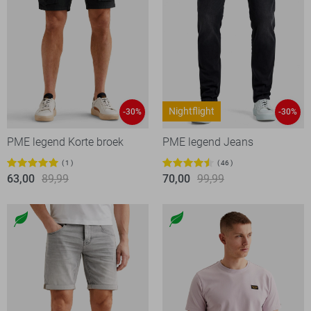
Nightflight
-30%
-30%
PME legend Korte broek
PME legend Jeans
1
46
63,00
89,99
70,00
99,99