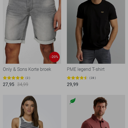
-20%
Only & Sons Korte broek
PME legend T-shirt
2
28
27,95
34,99
29,99