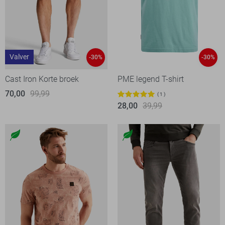
Valver
-30%
-30%
Cast Iron Korte broek
PME legend T-shirt
70,00
99,99
1
28,00
39,99