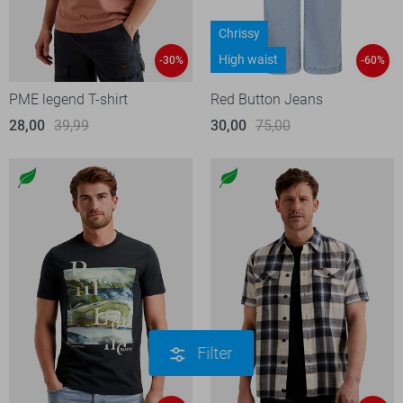
Chrissy
High waist
-30%
-60%
PME legend T-shirt
Red Button Jeans
28,00
39,99
30,00
75,00
Filter