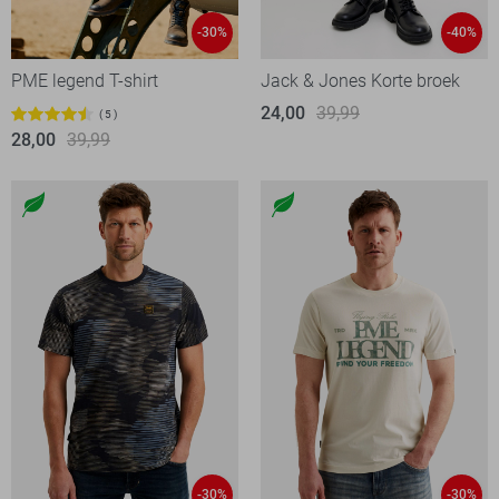
-30%
-40%
PME legend T-shirt
Jack & Jones Korte broek
24,00
39,99
5
28,00
39,99
-30%
-30%