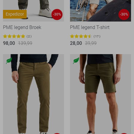
Expedizor
-30%
-30%
PME legend Broek
PME legend T-shirt
2
17
98,00
139,99
28,00
39,99