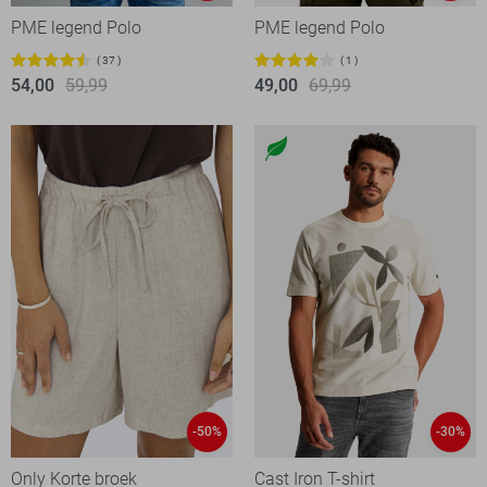
PME legend Polo
PME legend Polo
37
1
54,00
59,99
49,00
69,99
-50%
-30%
Only Korte broek
Cast Iron T-shirt