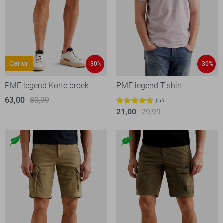
Carior
-30%
-30%
PME legend Korte broek
PME legend T-shirt
63,00
89,99
5
21,00
29,99