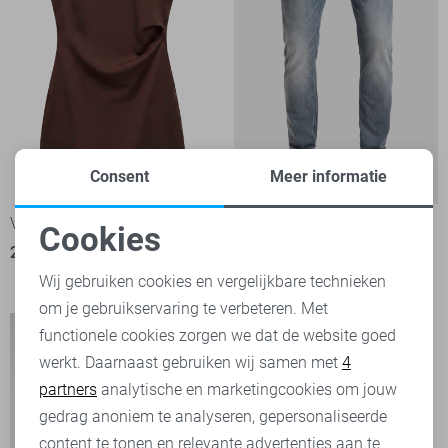
Consent
Meer informatie
Tailwheel
-50%
-30%
Vero Moda Jurk
PME legend Jeans
Cookies
20,00
39,99
Noodzakelijke cookies
40
84,00
119,99
Wij gebruiken cookies en vergelijkbare technieken
om je gebruikservaring te verbeteren. Met
Personalisatie cookies
functionele cookies zorgen we dat de website goed
werkt. Daarnaast gebruiken wij samen met
4
Analytische cookies
partners
analytische en marketingcookies om jouw
Marketing cookies
gedrag anoniem te analyseren, gepersonaliseerde
content te tonen en relevante advertenties aan te