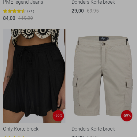
PME legend Jeans
Donders Korte broek
29,00
69,95
21
84,00
119,99
-50%
-59%
Only Korte broek
Donders Korte broek