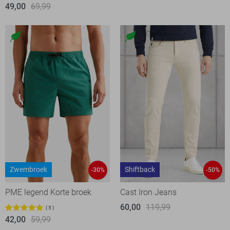
49,00
69,99
Zwembroek
Shiftback
-30%
-50%
PME legend Korte broek
Cast Iron Jeans
60,00
119,99
5
42,00
59,99