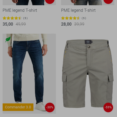
PME legend T-shirt
PME legend T-shirt
5
5
35,00
49,99
28,00
39,99
Commander 3.0
-30%
-59%