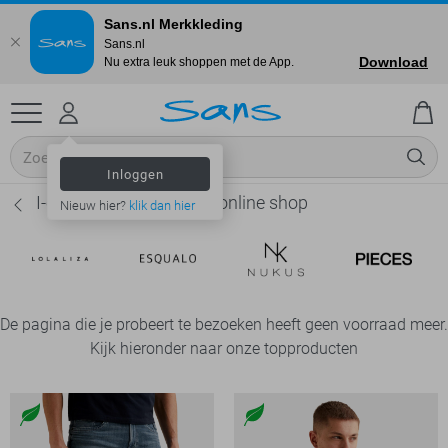
Sans.nl Merkkleding
Sans.nl
Download
Nu extra leuk shoppen met de App.
Inloggen
I-coni-K Lange broeken online shop
Nieuw hier?
klik dan hier
De pagina die je probeert te bezoeken heeft geen voorraad meer.
Kijk hieronder naar onze topproducten