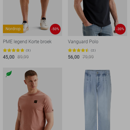
Nordrop
-50%
-30%
PME legend Korte broek
Vanguard Polo
3
2
45,00
89,99
56,00
79,99