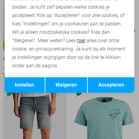
bieden. Je kunt zelf bepalen welke cookies je
accepteert. Klik op "Accepteren" voor alle cookies, of
kies "Instellingen" om je voorkeuren aan te passen.
Wil je alleen noodzakelijke cookies? Kies dan
"Weigeren". Meer weten? Lees
hier
alles over onze
Tailwheel
-30%
-50%
cookie- en privacyverklaring. Je kunt op elk moment
je instellingen wijzigigen door op de link te klikken
PME legend Jeans
Only Korte broek
onder aan de pagina.
40
1
76,30
109,00
15,00
29,99
Opslaan
Terug
Instellen
Weigeren
Accepteren