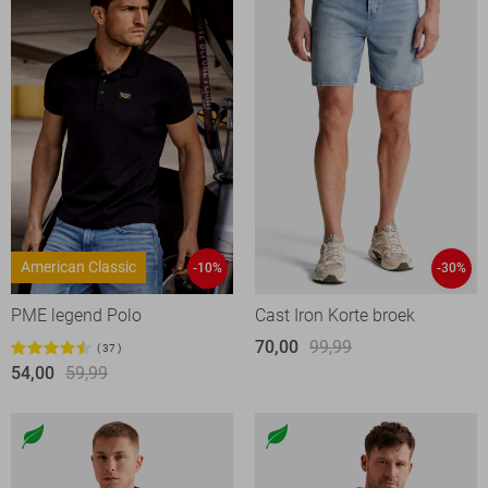
American Classic
-10%
-30%
PME legend Polo
Cast Iron Korte broek
70,00
99,99
37
54,00
59,99