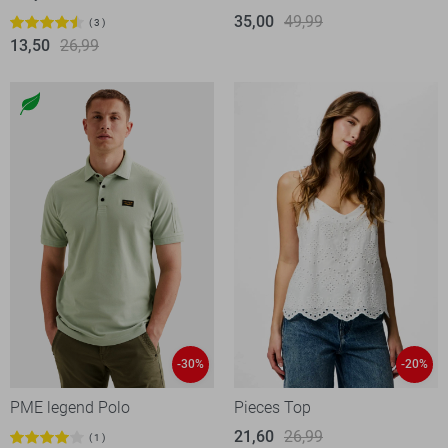
35,00
49,99
3
13,50
26,99
-30%
-20%
PME legend Polo
Pieces Top
21,60
26,99
1