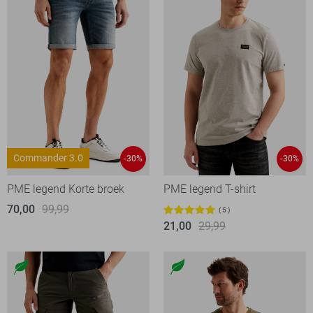
Commander 3.0
-30%
-30%
PME legend Korte broek
PME legend T-shirt
70,00
99,99
5
21,00
29,99