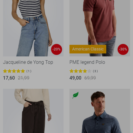
American Classic
-20%
-30%
Jacqueline de Yong Top
PME legend Polo
1
3
17,60
21,99
49,00
69,99