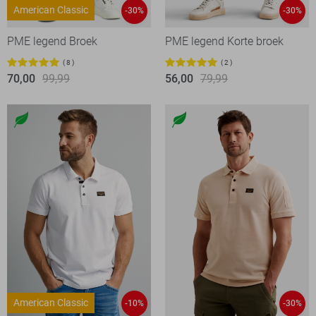
American Classic
-30%
-30%
PME legend Broek
PME legend Korte broek
8
2
70,00
99,99
56,00
79,99
American Classic
-10%
-30%