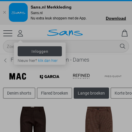
Sans.nl Merkkleding
Sans.nl
Download
Nu extra leuk shoppen met de App.
Inloggen
Freequent Lange broeken - Dames
Nieuw hier?
klik dan hier
Denim shorts
Flared broeken
Lange broeken
Korte br