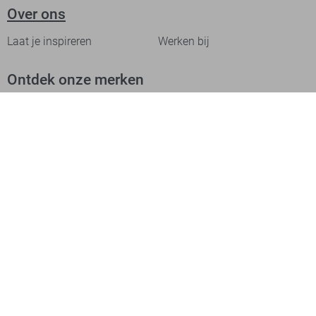
Over ons
Laat je inspireren
Werken bij
Ontdek onze merken
PME legend
Gabbiano
Cast Iron
NZA
Petrol Industries
Jack & Jones
Cars
Vanguard
Tommy Jeans
Ballin
Campbell
Only & Sons
Geisha
ONLY
Lofty Manner
Zoso
Ydence
Vero Moda