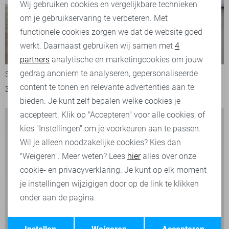
Wij gebruiken cookies en vergelijkbare technieken
om je gebruikservaring te verbeteren. Met
Personalisatie cookies
functionele cookies zorgen we dat de website goed
werkt. Daarnaast gebruiken wij samen met
4
Analytische cookies
-50%
-50%
partners
analytische en marketingcookies om jouw
Marketing cookies
gedrag anoniem te analyseren, gepersonaliseerde
SisterS point Broek
SisterS point Broek
content te tonen en relevante advertenties aan te
35,00
69,95
30,00
59,95
bieden. Je kunt zelf bepalen welke cookies je
accepteert. Klik op "Accepteren" voor alle cookies, of
kies "Instellingen" om je voorkeuren aan te passen.
Wil je alleen noodzakelijke cookies? Kies dan
"Weigeren". Meer weten? Lees
hier
alles over onze
cookie- en privacyverklaring. Je kunt op elk moment
je instellingen wijzigigen door op de link te klikken
onder aan de pagina.
Opslaan
Terug