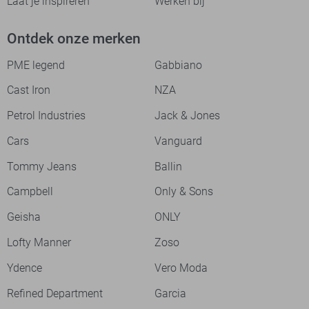
Laat je inspireren
Werken bij
Ontdek onze merken
PME legend
Gabbiano
Cast Iron
NZA
Petrol Industries
Jack & Jones
Cars
Vanguard
Tommy Jeans
Ballin
Campbell
Only & Sons
Geisha
ONLY
Lofty Manner
Zoso
Ydence
Vero Moda
Refined Department
Garcia