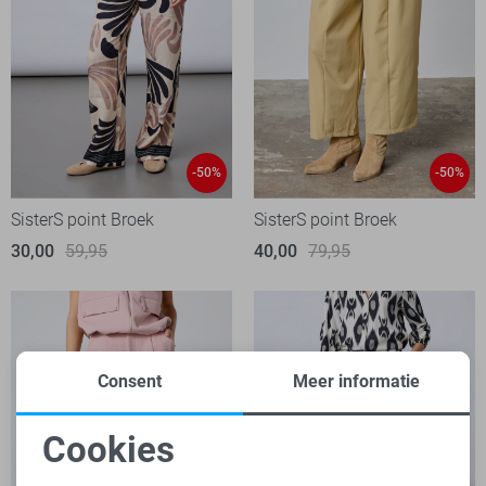
-50%
-50%
SisterS point Broek
SisterS point Broek
30,00
59,95
40,00
79,95
Consent
Meer informatie
Cookies
Noodzakelijke cookies