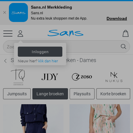
Sans.nl Merkkleding
Sans.nl
Download
Nu extra leuk shoppen met de App.
Inloggen
SisterS point Lange broeken - Dames
Nieuw hier?
klik dan hier
Jumpsuits
Lange broeken
Playsuits
Korte broeken