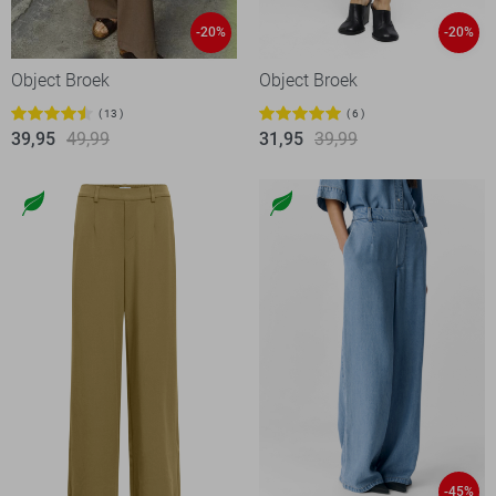
-20%
-20%
Object Broek
Object Broek
13
6
39,95
49,99
31,95
39,99
-45%