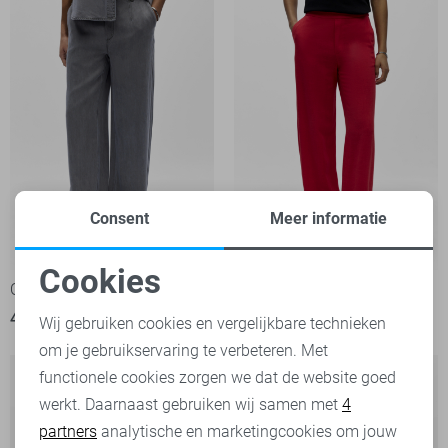
Consent
Meer informatie
-29%
-30%
Cookies
Object Broek
Object Broek
Noodzakelijke cookies
42,48
59,99
38,50
54,99
Wij gebruiken cookies en vergelijkbare technieken
om je gebruikservaring te verbeteren. Met
Personalisatie cookies
functionele cookies zorgen we dat de website goed
werkt. Daarnaast gebruiken wij samen met
4
Analytische cookies
partners
analytische en marketingcookies om jouw