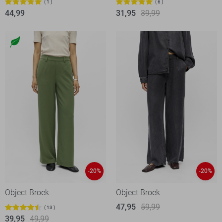
1
6
44,99
31,95
39,99
-20%
-20%
Object Broek
Object Broek
47,95
59,99
13
39,95
49,99