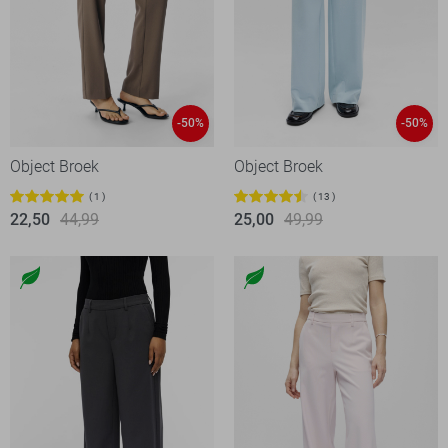
-50%
-50%
Object Broek
Object Broek
1
13
22,50
44,99
25,00
49,99