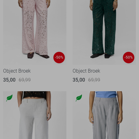
-50%
-50%
Object Broek
Object Broek
35,00
69,99
35,00
69,99