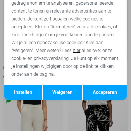
Marketing cookies
gedrag anoniem te analyseren, gepersonaliseerde
content te tonen en relevante advertenties aan te
bieden. Je kunt zelf bepalen welke cookies je
accepteert. Klik op "Accepteren" voor alle cookies, of
kies "Instellingen" om je voorkeuren aan te passen.
Wil je alleen noodzakelijke cookies? Kies dan
"Weigeren". Meer weten? Lees
hier
alles over onze
-30%
-50%
cookie- en privacyverklaring. Je kunt op elk moment
je instellingen wijzigigen door op de link te klikken
Object Broek
Object Broek
onder aan de pagina.
42,00
59,99
1
22,50
44,99
Opslaan
Terug
Instellen
Weigeren
Accepteren