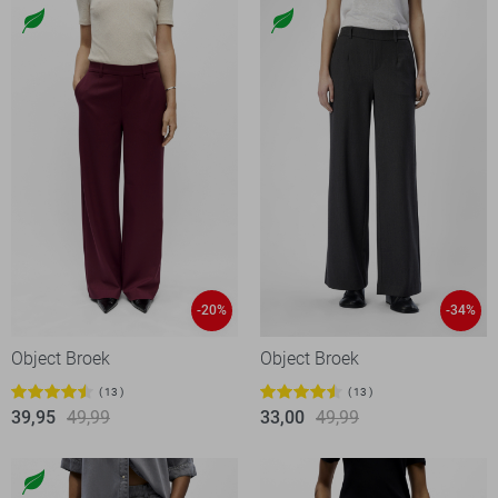
-20%
-34%
Object Broek
Object Broek
13
13
39,95
49,99
33,00
49,99