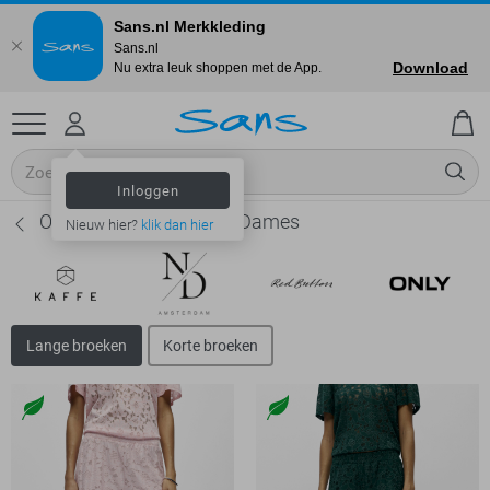
Sans.nl Merkkleding
Sans.nl
Download
Nu extra leuk shoppen met de App.
Inloggen
Object Lange broeken - Dames
Nieuw hier?
klik dan hier
Lange broeken
Korte broeken