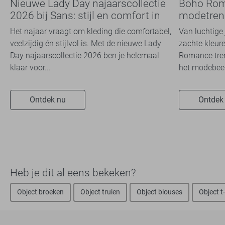
Nieuwe Lady Day najaarscollectie
Boho Rom
2026 bij Sans: stijl en comfort in
modetrend
travelkwaliteit
overal zie
Het najaar vraagt om kleding die comfortabel,
Van luchtige 
veelzijdig én stijlvol is. Met de nieuwe Lady
zachte kleure
Day najaarscollectie 2026 ben je helemaal
Romance tren
klaar voor...
het modebeel
Ontdek nu
Ontdek
Heb je dit al eens bekeken?
Object broeken
Object truien
Object blouses
Object t