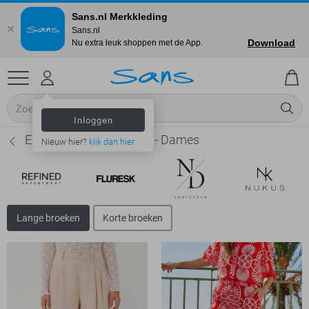
Sans.nl Merkkleding
Sans.nl
Download
Nu extra leuk shoppen met de App.
Inloggen
EsQualo Lange broeken - Dames
Nieuw hier?
klik dan hier
Lange broeken
Korte broeken