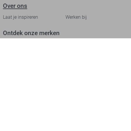
Over ons
Laat je inspireren
Werken bij
Ontdek onze merken
PME legend
Gabbiano
Cast Iron
NZA
Petrol Industries
Jack & Jones
Cars
Vanguard
Tommy Jeans
Ballin
Campbell
Only & Sons
Geisha
ONLY
Lofty Manner
Zoso
Ydence
Vero Moda