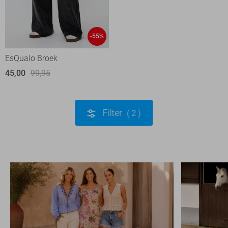
-55%
EsQualo Broek
45,00
99,95
Filter
2