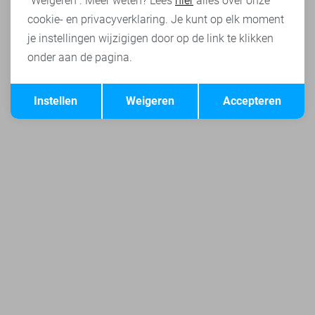
"Weigeren". Meer weten? Lees
hier
alles over onze
cookie- en privacyverklaring. Je kunt op elk moment
je instellingen wijzigigen door op de link te klikken
onder aan de pagina.
Opslaan
Terug
Instellen
Weigeren
Accepteren