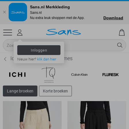
Sans.nl Merkkleding
Sans.nl
Download
Nu extra leuk shoppen met de App.
Inloggen
Ichi Lange broeken - Dames
Nieuw hier?
klik dan hier
Lange broeken
Korte broeken