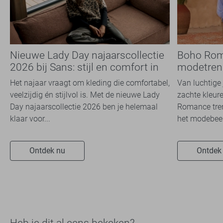
Nieuwe Lady Day najaarscollectie
Boho Rom
2026 bij Sans: stijl en comfort in
modetrend
travelkwaliteit
overal zie
Het najaar vraagt om kleding die comfortabel,
Van luchtige 
veelzijdig én stijlvol is. Met de nieuwe Lady
zachte kleure
Day najaarscollectie 2026 ben je helemaal
Romance tren
klaar voor...
het modebeel
Ontdek nu
Ontdek
Heb je dit al eens bekeken?