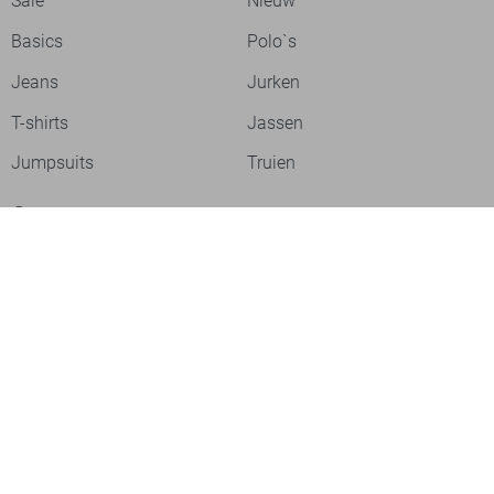
Sale
Nieuw
Basics
Polo`s
Jeans
Jurken
T-shirts
Jassen
Jumpsuits
Truien
Over ons
Laat je inspireren
Werken bij
Ontdek onze merken
PME legend
Gabbiano
Cast Iron
NZA
Petrol Industries
Jack & Jones
Cars
Vanguard