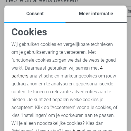
Jacqueline de Yong broeken
Object broeken
Vero Moda b
Consent
Meer informatie
Cookies
Noodzakelijke cookies
Wij gebruiken cookies en vergelijkbare technieken
om je gebruikservaring te verbeteren. Met
Personalisatie cookies
functionele cookies zorgen we dat de website goed
werkt. Daarnaast gebruiken wij samen met
4
Analytische cookies
partners
analytische en marketingcookies om jouw
Marketing cookies
gedrag anoniem te analyseren, gepersonaliseerde
content te tonen en relevante advertenties aan te
bieden. Je kunt zelf bepalen welke cookies je
accepteert. Klik op "Accepteren" voor alle cookies, of
kies "Instellingen" om je voorkeuren aan te passen.
Wil je alleen noodzakelijke cookies? Kies dan