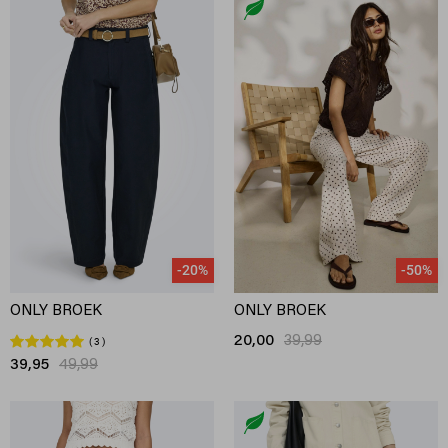
-20%
-50%
ONLY BROEK
ONLY BROEK
20,00
39,99
3
39,95
49,99