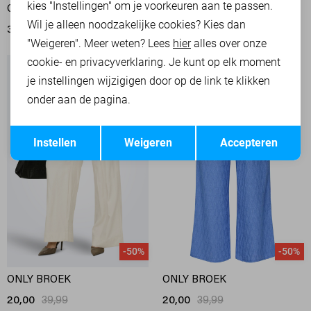
kies "Instellingen" om je voorkeuren aan te passen.
ONLY BROEK
ONLY BROEK
Wil je alleen noodzakelijke cookies? Kies dan
31,95
39,99
35,95
44,99
"Weigeren". Meer weten? Lees
hier
alles over onze
cookie- en privacyverklaring. Je kunt op elk moment
je instellingen wijzigigen door op de link te klikken
onder aan de pagina.
Opslaan
Terug
Instellen
Weigeren
Accepteren
-50%
-50%
ONLY BROEK
ONLY BROEK
20,00
39,99
20,00
39,99