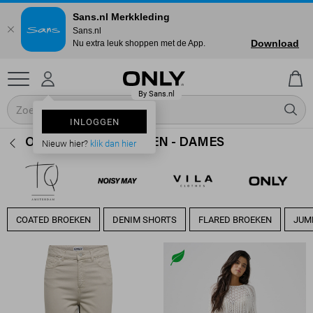
Sans.nl Merkkleding
Sans.nl
Download
Nu extra leuk shoppen met de App.
INLOGGEN
ONLY LANGE BROEKEN - DAMES
Nieuw hier?
klik dan hier
COATED BROEKEN
DENIM SHORTS
FLARED BROEKEN
JUM