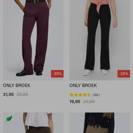
-20%
-20%
ONLY BROEK
ONLY BROEK
31,95
39,99
22
19,95
24,99