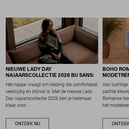
NIEUWE LADY DAY
BOHO ROM
NAJAARSCOLLECTIE 2026 BIJ SANS:
MODETREND
STIJL EN COMFORT IN
OVERAL Z
Het najaar vraagt om kleding die comfortabel,
Van luchtige 
TRAVELKWALITEIT
veelzijdig én stijlvol is. Met de nieuwe Lady
zachte kleure
Day najaarscollectie 2026 ben je helemaal
Romance tren
klaar voor...
het modebeel
ONTDEK NU
ONTDEK