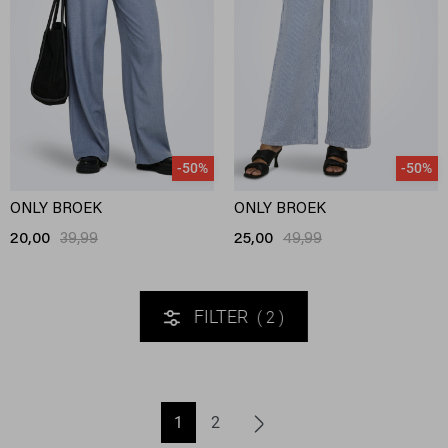
-50%
-50%
ONLY BROEK
ONLY BROEK
20,00
39,99
25,00
49,99
FILTER
2
1
2