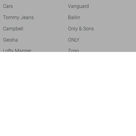
Cars
Vanguard
Tommy Jeans
Ballin
Campbell
Only & Sons
Geisha
ONLY
Lofty Manner
Zoso
Ydence
Vero Moda
Refined Department
Garcia
Sisters Point
Red Button
JDY
Fluresk
Harper & Yve
Object
Meld je aan voor onze nieuwsbrief