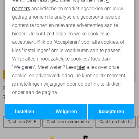
werkt. Daarnaast gebruiken wij samen met
4
Analytische cookies
partners
analytische en marketingcookies om jouw
Marketing cookies
gedrag anoniem te analyseren, gepersonaliseerde
content te tonen en relevante advertenties aan te
bieden. Je kunt zelf bepalen welke cookies je
accepteert. Klik op "Accepteren" voor alle cookies, of
kies "Instellingen" om je voorkeuren aan te passen.
Wil je alleen noodzakelijke cookies? Kies dan
"Weigeren". Meer weten? Lees
hier
alles over onze
Nightflight
Commander 3.0
cookie- en privacyverklaring. Je kunt op elk moment
-30%
-30%
je instellingen wijzigigen door op de link te klikken
PME legend Jeans
PME legend Korte broek
onder aan de pagina.
70,00
99,99
70,00
99,99
Opslaan
Terug
Instellen
Weigeren
Accepteren
Cast Iron SALE
Cast Iron overhemden
Cast Iron t-shirts