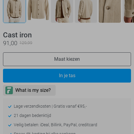
Cast iron
91,00
129,99
Maat kiezen
In je tas
Lage verzendkosten | Gratis vanaf €95,-
21 dagen bedenktijd
Veilig betalen: iDeal, Billink, PayPal, creditcard
Spaar 4% korting bij elke aankoop