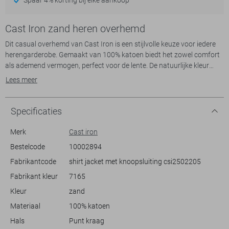
Cast Iron zand heren overhemd
Dit casual overhemd van Cast Iron is een stijlvolle keuze voor iedere
herengarderobe. Gemaakt van 100% katoen biedt het zowel comfort
als ademend vermogen, perfect voor de lente. De natuurlijke kleur
maakt het eenvoudig te combineren met verschillende outfits, van
Lees meer
een nette broek tot een casual jeans. Opvallend is de subtiele
structuur in de stof, die een verfijnde touch toevoegt aan het geheel.
De regular fit zorgt voor een ontspannen pasvorm, terwijl de
Specificaties
puntkraag en knoopsluiting het ontwerp compleet maken.
Merk
Cast iron
Of je nu naar kantoor gaat of een ontspannen weekend doorbrengt,
Bestelcode
10002894
dit overhemd past bij verschillende gelegenheden. De borstzakken
Fabrikantcode
shirt jacket met knoopsluiting csi2502205
bieden een praktische toevoeging, ideaal om kleine essentials bij de
hand te houden. Met zijn lange mouwen en normale lengte is het
Fabrikant kleur
7165
geschikt voor zowel formele als informele settings. Dit overhemd van
Kleur
zand
Cast Iron is een betrouwbare keuze die flexibel genoeg is om je door
elke dag te begeleiden.
Materiaal
100% katoen
Hals
Punt kraag