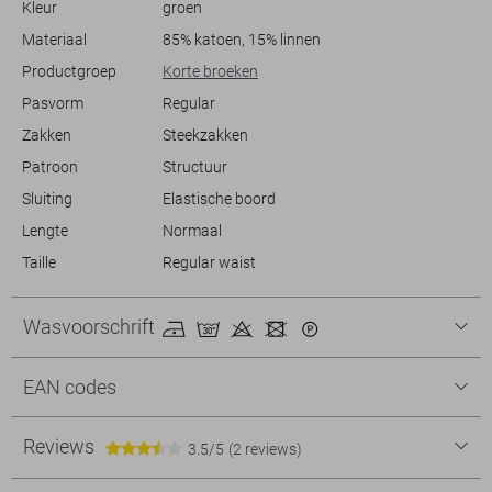
Kleur
groen
nu een strandwandeling maakt of geniet van een middag in de tuin,
deze korte broek past perfect bij de relaxte zomerstijl.
Materiaal
85% katoen, 15% linnen
Productgroep
Korte broeken
Pasvorm
Regular
Zakken
Steekzakken
Patroon
Structuur
Sluiting
Elastische boord
Lengte
Normaal
Taille
Regular waist
Wasvoorschrift
EAN codes
Reviews
3.5/5
(2 reviews)