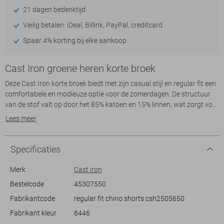
21 dagen bedenktijd
Veilig betalen: iDeal, Billink, PayPal, creditcard
Spaar 4% korting bij elke aankoop
Cast Iron groene heren korte broek
Deze Cast Iron korte broek biedt met zijn casual stijl en regular fit een
comfortabele en modieuze optie voor de zomerdagen. De structuur
van de stof valt op door het 85% katoen en 15% linnen, wat zorgt voor
een ademend en licht gevoel. De broek heeft een normale lengte en
Lees meer
een elastische boord, wat bijdraagt aan het gemak en de flexibiliteit.
De steekzakken geven een praktische touch, ideaal voor het opbergen
van kleine benodigdheden.
Specificaties
Met zijn veelzijdige design kun jij deze Cast Iron korte broek eenvoudig
Merk
Cast iron
combineren met een T-shirt of een luchtige blouse voor een
Bestelcode
45307550
ontspannen dagje in de stad of een zomerse barbecue. Het subtiele
Fabrikantcode
regular fit chino shorts csh2505650
patroon voegt een speels element toe aan jouw outfit, zonder te
overheersen. Deze broek is een uitstekende keuze voor iedere
Fabrikant kleur
6446
gelegenheid waar je casual, maar stijlvol voor de dag wilt komen. Of je