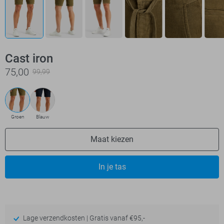
Cast iron
75,00
99,99
Groen
Blauw
Maat kiezen
In je tas
Lage verzendkosten | Gratis vanaf €95,-