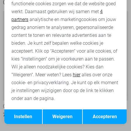
Ook het bekijken waard
functionele cookies zorgen we dat de website goed
werkt. Daarnaast gebruiken wij samen met
4
Analytische cookies
partners
analytische en marketingcookies om jouw
Marketing cookies
gedrag anoniem te analyseren, gepersonaliseerde
content te tonen en relevante advertenties aan te
bieden. Je kunt zelf bepalen welke cookies je
accepteert. Klik op "Accepteren" voor alle cookies, of
kies "Instellingen" om je voorkeuren aan te passen.
Wil je alleen noodzakelijke cookies? Kies dan
"Weigeren". Meer weten? Lees
hier
alles over onze
cookie- en privacyverklaring. Je kunt op elk moment
je instellingen wijzigigen door op de link te klikken
Valver
-25%
-30%
onder aan de pagina.
Cast Iron Korte broek
Cast Iron Korte broek
Opslaan
Terug
75,00
99,99
70,00
99,99
Instellen
Weigeren
Accepteren