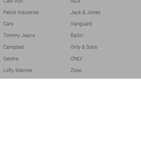
Cast Iron
NZA
Petrol Industries
Jack & Jones
Cars
Vanguard
Tommy Jeans
Ballin
Campbell
Only & Sons
Geisha
ONLY
Lofty Manner
Zoso
Ydence
Vero Moda
Refined Department
Garcia
Sisters Point
Red Button
JDY
Fluresk
Harper & Yve
Object