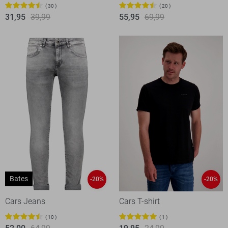
30
20
31,95
39,99
55,95
69,99
Bates
-20%
-20%
Cars Jeans
Cars T-shirt
10
1