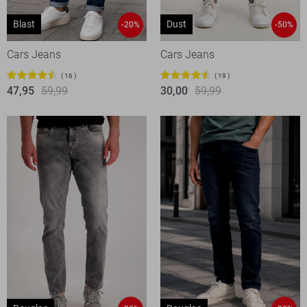
Blast
Dust
-20%
-50%
Cars Jeans
Cars Jeans
16
19
47,95
59,99
30,00
59,99