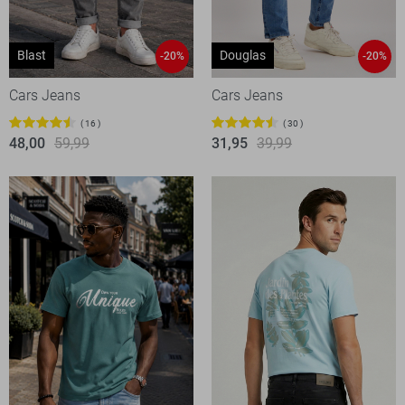
Blast
Douglas
-20%
-20%
Cars Jeans
Cars Jeans
16
30
48,00
59,99
31,95
39,99