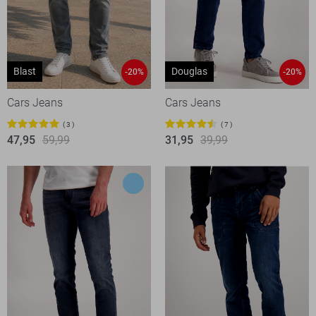
Blast
Douglas
-20%
-20%
Cars Jeans
Cars Jeans
3
7
47,95
59,99
31,95
39,99