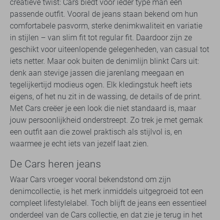
creatieve twist: Cars biedt voor ieder type man een
passende outfit. Vooral de jeans staan bekend om hun
comfortabele pasvorm, sterke denimkwaliteit en variatie
in stijlen – van slim fit tot regular fit. Daardoor zijn ze
geschikt voor uiteenlopende gelegenheden, van casual tot
iets netter. Maar ook buiten de denimlijn blinkt Cars uit:
denk aan stevige jassen die jarenlang meegaan en
tegelijkertijd modieus ogen. Elk kledingstuk heeft iets
eigens, of het nu zit in de wassing, de details of de print.
Met Cars creëer je een look die niet standaard is, maar
jouw persoonlijkheid onderstreept. Zo trek je met gemak
een outfit aan die zowel praktisch als stijlvol is, en
waarmee je echt iets van jezelf laat zien.
De Cars heren jeans
Waar Cars vroeger vooral bekendstond om zijn
denimcollectie, is het merk inmiddels uitgegroeid tot een
compleet lifestylelabel. Toch blijft de jeans een essentieel
onderdeel van de Cars collectie, en dat zie je terug in het