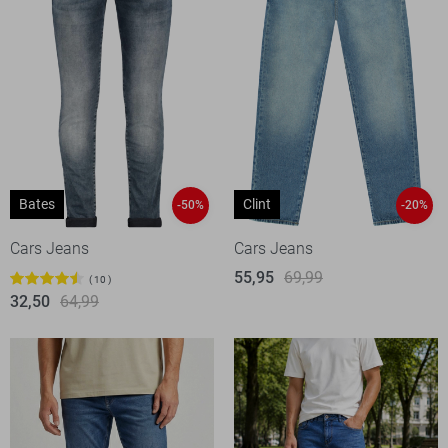
Bates
Clint
-50%
-20%
Cars Jeans
Cars Jeans
55,95
69,99
10
32,50
64,99