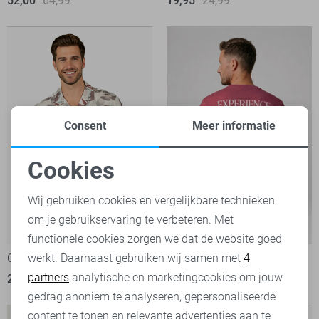
52,00
64,99
19,95
24,99
Consent
Meer informatie
Cookies
Noodzakelijke cookies
Wij gebruiken cookies en vergelijkbare technieken
om je gebruikservaring te verbeteren. Met
Personalisatie cookies
-50%
-20%
functionele cookies zorgen we dat de website goed
werkt. Daarnaast gebruiken wij samen met
4
Cars Overhemd
Cars T-shirt
Analytische cookies
partners
analytische en marketingcookies om jouw
22,50
44,99
23,95
29,99
Marketing cookies
gedrag anoniem te analyseren, gepersonaliseerde
content te tonen en relevante advertenties aan te