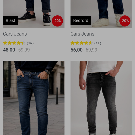
Blast
Bedford
-20%
-20%
Cars Jeans
Cars Jeans
16
17
48,00
59,99
56,00
69,99