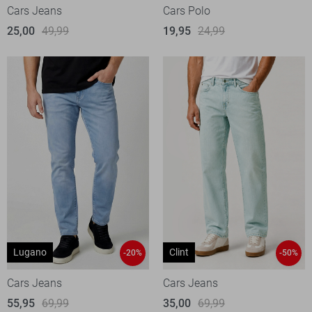
Cars Jeans
Cars Polo
25,00
49,99
19,95
24,99
Lugano
Clint
-20%
-50%
Cars Jeans
Cars Jeans
55,95
69,99
35,00
69,99