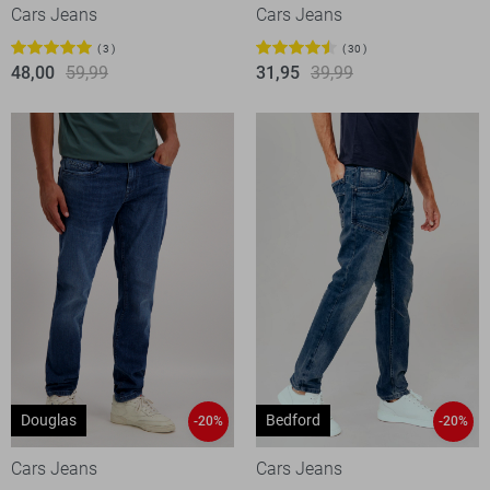
Cars Jeans
Cars Jeans
3
30
48,00
59,99
31,95
39,99
Douglas
Bedford
-20%
-20%
Cars Jeans
Cars Jeans