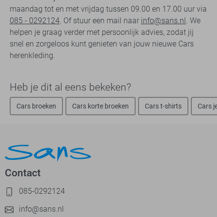
maandag tot en met vrijdag tussen 09.00 en 17.00 uur via
085 - 0292124
. Of stuur een mail naar
info@sans.nl
. We
helpen je graag verder met persoonlijk advies, zodat jij
snel en zorgeloos kunt genieten van jouw nieuwe Cars
herenkleding.
Heb je dit al eens bekeken?
Cars broeken
Cars korte broeken
Cars t-shirts
Cars j
Contact
085-0292124
info@sans.nl