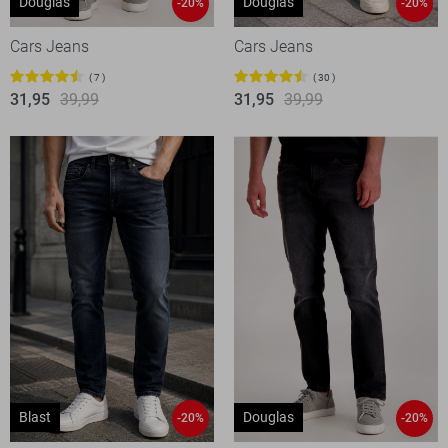
Douglas
Douglas
-20%
-20%
Cars Jeans
Cars Jeans
7
30
31,95
39,99
31,95
39,99
Blast
Douglas
-20%
-20%