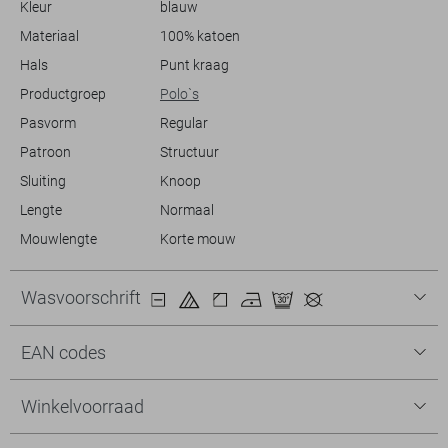
Kleur
blauw
SAPPHIRE kleurstelling maakt het makkelijk om te combineren met
diverse tinten en stijlen. Laat je persoonlijkheid naar voren komen met
Materiaal
100% katoen
een polo die stijl en comfort moeiteloos combineert.
Hals
Punt kraag
Productgroep
Polo`s
Pasvorm
Regular
Patroon
Structuur
Sluiting
Knoop
Lengte
Normaal
Mouwlengte
Korte mouw
Wasvoorschrift
EAN codes
Winkelvoorraad