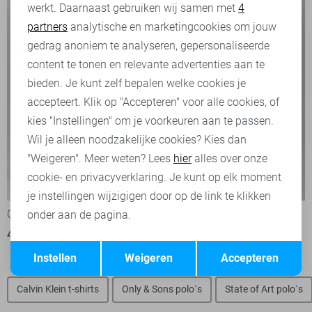
werkt. Daarnaast gebruiken wij samen met
4
Analytische cookies
partners
analytische en marketingcookies om jouw
Marketing cookies
gedrag anoniem te analyseren, gepersonaliseerde
content te tonen en relevante advertenties aan te
bieden. Je kunt zelf bepalen welke cookies je
accepteert. Klik op "Accepteren" voor alle cookies, of
kies "Instellingen" om je voorkeuren aan te passen.
Wil je alleen noodzakelijke cookies? Kies dan
"Weigeren". Meer weten? Lees
hier
alles over onze
cookie- en privacyverklaring. Je kunt op elk moment
-50%
-50%
je instellingen wijzigigen door op de link te klikken
Calvin Klein Polo
Calvin Klein Polo
onder aan de pagina.
49,95
99,90
49,95
99,90
Opslaan
Terug
Instellen
Weigeren
Accepteren
Calvin Klein t-shirts
Only & Sons polo`s
State of Art polo`s