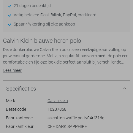
21 dagen bedenktijd
Veilig betalen: iDeal, Billink, PayPal, creditcard
Spaar 4% korting bij elke aankoop
Calvin Klein blauwe heren polo
Deze donkerblauwe Calvin Klein polo is een veelzijdige aanvulling op
jouw casual garderobe. Met zijn regular fit pasvorm biedt de polo een
comfortabele en tijdloze look die perfect aansluit bij verschillende
gelegenheden. De subtiele structuur in de stof geeft een extra
Lees meer
dimensie aan het ontwerp, terwijl de karakteristieke puntkraag en
knoopsluiting een klassieke touch toevoegen. Gemaakt van 100%
katoen, voelt de stof zacht aan op de huid en is het ideaal voor
Specificaties
lenteavonden of informele bijeenkomsten.
Merk
Calvin klein
Of je nu gaat voor een ontspannen dagje uit of een informele
Bestelcode
10207868
bijeenkomst, deze polo past altijd. Combineer hem met een jeans voor
Fabrikantcode
ss cotton waffle pol lv04rf316g
een moeiteloze, stijlvolle uitstraling. De korte mouwen en normale
lengte zorgen ervoor dat je bewegingsvrijheid hebt en overal goed
Fabrikant kleur
CEF DARK SAPPHIRE
voor de dag komt. Het diepe donkerblauw van de CEF DARK