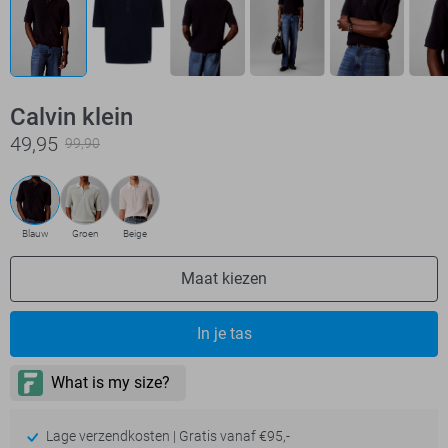
Calvin klein
49,95
99,90
Blauw
Groen
Beige
Maat kiezen
In je tas
Lage verzendkosten | Gratis vanaf €95,-