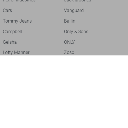
Cars
Vanguard
Tommy Jeans
Ballin
Campbell
Only & Sons
Geisha
ONLY
Lofty Manner
Zoso
Ydence
Vero Moda
Refined Department
Garcia
Sisters Point
Red Button
JDY
Fluresk
Harper & Yve
Object
Meld je aan voor onze nieuwsbrief