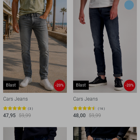
Blast
Blast
-20%
-20%
Cars Jeans
Cars Jeans
3
16
47,95
59,99
48,00
59,99