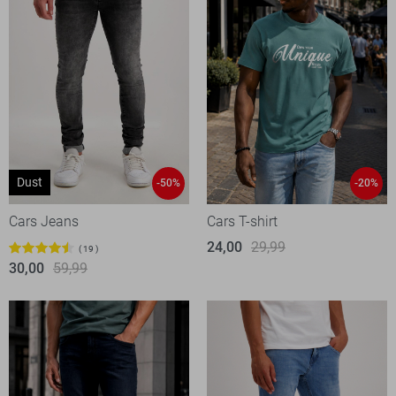
Dust
-50%
-20%
Cars Jeans
Cars T-shirt
24,00
29,99
19
30,00
59,99