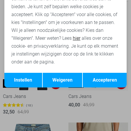
bieden. Je kunt zelf bepalen welke cookies je
accepteert. Klik op "Accepteren" voor alle cookies, of
kies "Instellingen" om je voorkeuren aan te passen.
Wil je alleen noodzakelijke cookies? Kies dan
"Weigeren". Meer weten? Lees
hier
alles over onze
cookie- en privacyverklaring. Je kunt op elk moment
je instellingen wijzigigen door op de link te klikken
onder aan de pagina.
Opslaan
Terug
Instellen
Weigeren
Accepteren
Bates
Blaze
-50%
-20%
Cars Jeans
Cars Jeans
40,00
49,99
10
32,50
64,99