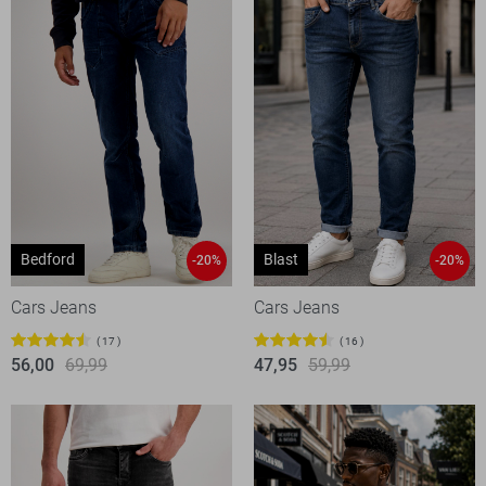
Bedford
Blast
-20%
-20%
Cars Jeans
Cars Jeans
17
16
56,00
69,99
47,95
59,99