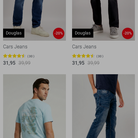
Douglas
Douglas
-20%
-20%
Cars Jeans
Cars Jeans
30
30
31,95
39,99
31,95
39,99