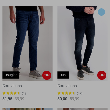
Douglas
Dust
-20%
-50%
Cars Jeans
Cars Jeans
7
19
31,95
39,99
30,00
59,99