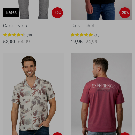
Bates
-20%
-20%
Cars Jeans
Cars T-shirt
10
1
52,00
64,99
19,95
24,99