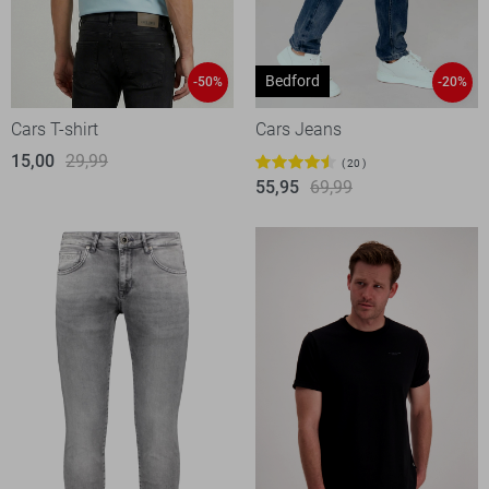
Bedford
-50%
-20%
Cars T-shirt
Cars Jeans
15,00
29,99
20
55,95
69,99