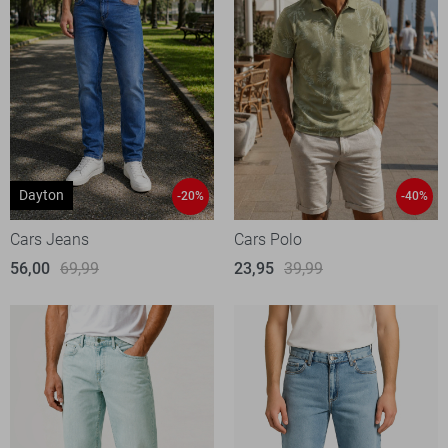
Dayton
-20%
-40%
Cars Jeans
Cars Polo
56,00
69,99
23,95
39,99