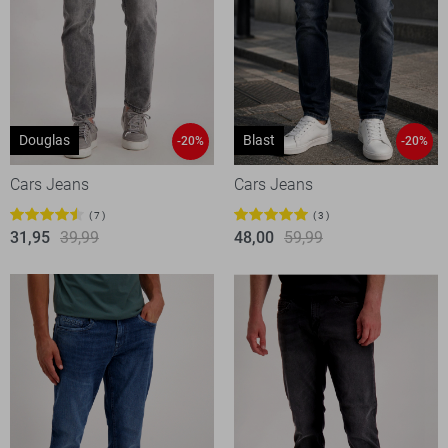
Douglas
Blast
-20%
-20%
Cars Jeans
Cars Jeans
7
3
31,95
39,99
48,00
59,99