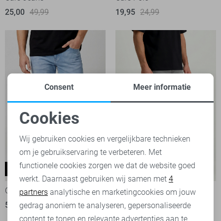
25,00
49,99
19,95
24,99
Consent
Meer informatie
Cookies
Noodzakelijke cookies
Wij gebruiken cookies en vergelijkbare technieken
om je gebruikservaring te verbeteren. Met
Personalisatie cookies
functionele cookies zorgen we dat de website goed
Lugano
Dayton
-20%
-20%
werkt. Daarnaast gebruiken wij samen met
4
Analytische cookies
Cars Jeans
Cars Jeans
partners
analytische en marketingcookies om jouw
55,95
69,99
56,00
69,99
Marketing cookies
gedrag anoniem te analyseren, gepersonaliseerde
content te tonen en relevante advertenties aan te