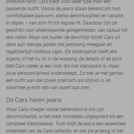
creatieve twist: Cars biedt voor ieder type man een
passende outfit. Vooral de jeans staan bekend om hun
comfortabele pasvorm, sterke denimkwaliteit en variatie
in stijlen – van slim fit tot regular fit. Daardoor zijn ze
geschikt voor uiteenlopende gelegenheden, van casual tot
iets netter. Maar ook buiten de denimlijn blinkt Cars uit:
denk aan stevige jassen die jarenlang meegaan en
tegelijkertijd modieus ogen. Elk kledingstuk heeft iets
eigens, of het nu zit in de wassing, de details of de print.
Met Cars creëer je een look die niet standaard is, maar
jouw persoonlijkheid onderstreept. Zo trek je met gemak
een outfit aan die zowel praktisch als stijlvol is, en
waarmee je echt iets van jezelf laat zien.
De Cars heren jeans
Waar Cars vroeger vooral bekendstond om zijn
denimcollectie, is het merk inmiddels uitgegroeid tot een
compleet lifestylelabel. Toch blijft de jeans een essentieel
onderdeel van de Cars collectie, en dat zie je terug in het