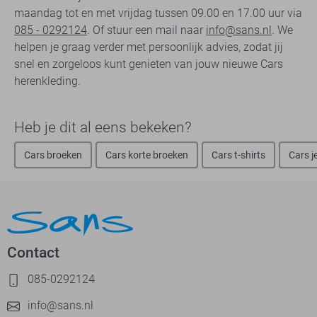
maandag tot en met vrijdag tussen 09.00 en 17.00 uur via
085 - 0292124
. Of stuur een mail naar
info@sans.nl
. We
helpen je graag verder met persoonlijk advies, zodat jij
snel en zorgeloos kunt genieten van jouw nieuwe Cars
herenkleding.
Heb je dit al eens bekeken?
Cars broeken
Cars korte broeken
Cars t-shirts
Cars j
Contact
085-0292124
info@sans.nl