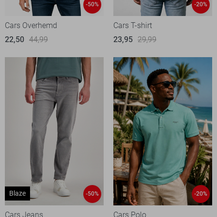
-50%
-20%
Cars Overhemd
Cars T-shirt
22,50
44,99
23,95
29,99
Blaze
-50%
-20%
Cars Jeans
Cars Polo