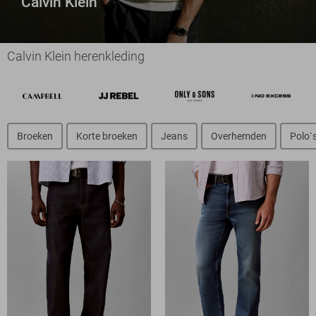
Calvin Klein
Calvin Klein herenkleding
Broeken
Korte broeken
Jeans
Overhemden
Polo`