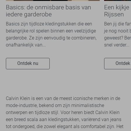
Basics: de onmisbare basis van
Een kijkje
iedere garderobe
Rijssen
Basics zijn tijdloze kledingstukken die een
Ben jij die f
belangrijke rol spelen binnen een veelzijdige
je nog nooit 
garderobe. Ze zijn eenvoudig te combineren,
geweest? Ben
onafhankelijk van...
snel verder...
Ontdek nu
Ontdek
Calvin Klein is een van de meest iconische merken in de
mode-industrie, bekend om zijn minimalistische
ontwerpen en tijdloze stijl. Voor heren biedt Calvin Klein
een breed scala aan kledingstukken, variërend van jeans
tot ondergoed, die zowel elegant als comfortabel zijn. Het