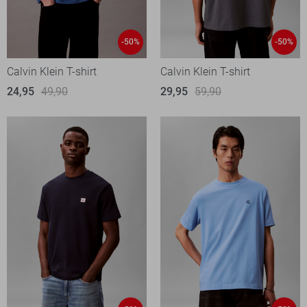
-50%
-50%
Calvin Klein T-shirt
Calvin Klein T-shirt
24,95
49,90
29,95
59,90