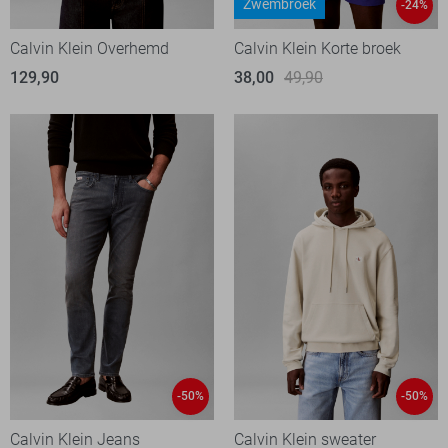
Zwembroek
-24%
Calvin Klein Overhemd
Calvin Klein Korte broek
129,90
38,00
49,90
-50%
-50%
Calvin Klein Jeans
Calvin Klein sweater