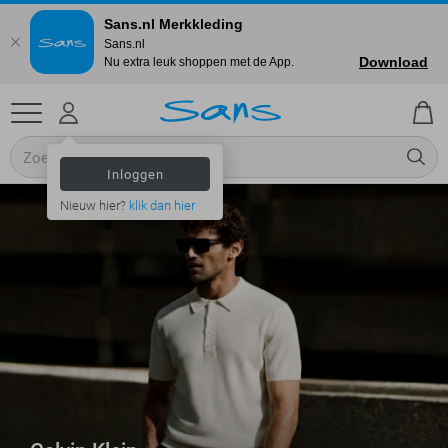
Sans.nl Merkkleding
Sans.nl
Download
Nu extra leuk shoppen met de App.
Inloggen
Nieuw hier?
klik dan hier