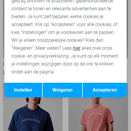
Marketing cookies
gedrag anoniem te analyseren, gepersonaliseerde
content te tonen en relevante advertenties aan te
bieden. Je kunt zelf bepalen welke cookies je
accepteert. Klik op "Accepteren" voor alle cookies, of
kies "Instellingen" om je voorkeuren aan te passen.
Wil je alleen noodzakelijke cookies? Kies dan
"Weigeren". Meer weten? Lees
hier
alles over onze
Zwembroek
-50%
-50%
cookie- en privacyverklaring. Je kunt op elk moment
je instellingen wijzigigen door op de link te klikken
Calvin Klein Ondergoed
Calvin Klein Korte broek
onder aan de pagina.
22,45
44,90
34,95
69,90
Opslaan
Terug
Instellen
Weigeren
Accepteren