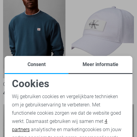
Consent
Meer informatie
-50%
-50%
Cookies
Calvin Klein sweater
Calvin Klein Accessoire
Noodzakelijke cookies
44,95
89,90
24,95
49,90
Wij gebruiken cookies en vergelijkbare technieken
om je gebruikservaring te verbeteren. Met
Personalisatie cookies
functionele cookies zorgen we dat de website goed
werkt. Daarnaast gebruiken wij samen met
4
Analytische cookies
partners
analytische en marketingcookies om jouw