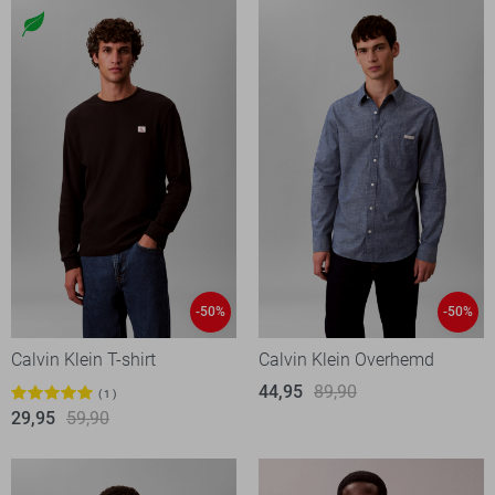
-50%
-50%
Calvin Klein T-shirt
Calvin Klein Overhemd
44,95
89,90
1
29,95
59,90