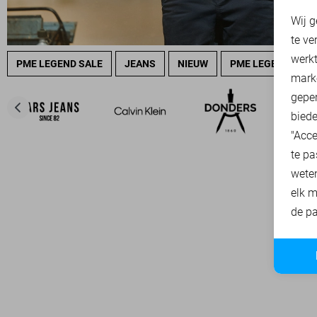
N
Wij g
te ve
A
werk
PME LEGEND SALE
JEANS
NIEUW
PME LEGEND OVE
mark
geper
biede
"Acce
te pa
wete
elk m
de pa