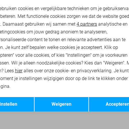
oodzakelijke cookies
Personalisatie cookies
22,50
29,99
ebruiken cookies en vergelijkbare technieken om je gebruikserva
rbeteren. Met functionele cookies zorgen we dat de website goe
nalytische cookies
Marketing cookies
t. Daarnaast gebruiken wij samen met
4 partners
analytische en
RHEMDEN
PME LEGEND T-SHIRTS
PME LEGEND POLO`S
etingcookies om jouw gedrag anoniem te analyseren,
sonaliseerde content te tonen en relevante advertenties aan te
n. Je kunt zelf bepalen welke cookies je accepteert. Klik op
pteren" voor alle cookies, of kies "Instellingen" om je voorkeuren
ssen. Wil je alleen noodzakelijke cookies? Kies dan "Weigeren". 
n? Lees
hier
alles over onze cookie- en privacyverklaring. Je kun
oment je instellingen wijzigigen door op de link te klikken onder
gina.
Opslaan
Terug
Instellen
Weigeren
Acceptere