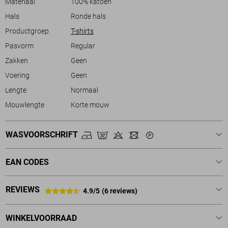
Materiaal
100% katoen
Hals
Ronde hals
Productgroep
T-shirts
Pasvorm
Regular
Zakken
Geen
Voering
Geen
Lengte
Normaal
Mouwlengte
Korte mouw
WASVOORSCHRIFT
EAN CODES
REVIEWS
4.9/5
(6 reviews)
WINKELVOORRAAD