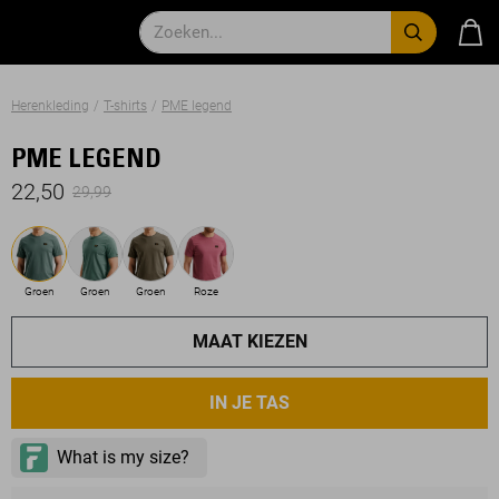
Herenkleding
T-shirts
PME legend
PME LEGEND
22,50
29,99
Groen
Groen
Groen
Roze
MAAT KIEZEN
IN JE TAS