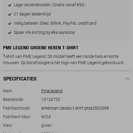
Lage verzendkosten | Gratis vanaf €95,-
21 dagen bedenktijd
Veilig betalen: iDeal, Billink, PayPal, creditcard
Spaar 4% korting bij elke aankoop
PME LEGEND GROENE HEREN T-SHIRT
T-shirt van PME Legend. Dit model heeft een ronde hals en korte
mouwen. Op borsthoogte is het logo van PME Legend geborduurd.
SPECIFICATIES
Merk
Pme legend
Bestelcode
10126720
Fabrikantcode
american classic t shirt ptss2502599
Fabrikant kleur
6024
Kleur
groen