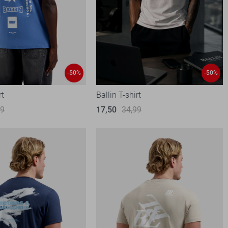
-50%
-50%
rt
Ballin T-shirt
99
17,50
34,99