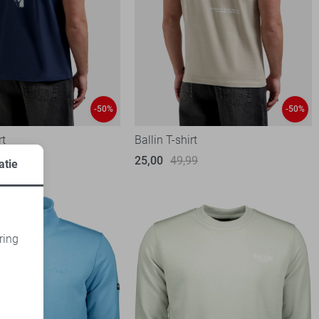
-50%
-50%
rt
Ballin T-shirt
99
25,00
49,99
atie
ring
d