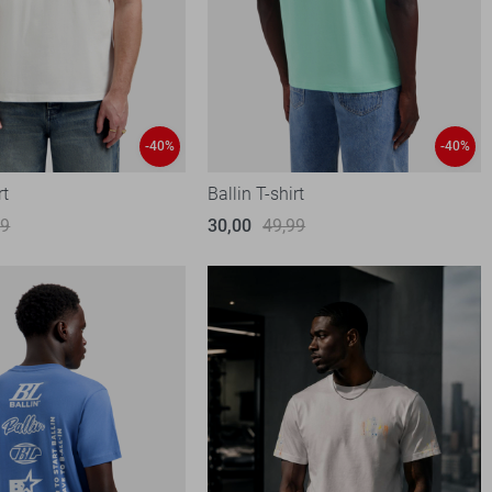
-40%
-40%
rt
Ballin T-shirt
99
30,00
49,99