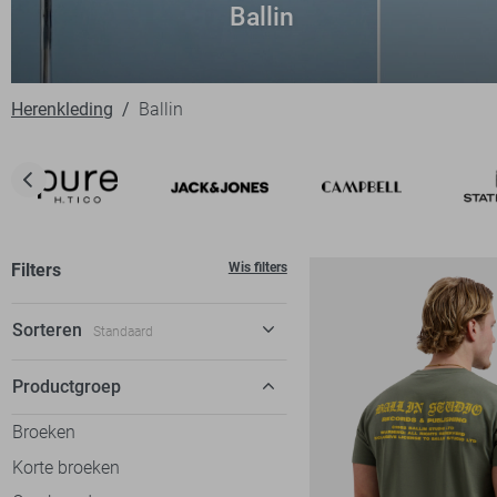
Ballin
Herenkleding
Ballin
Filters
Wis filters
Sorteren
Standaard
Standaard
Productgroep
€ laag-hoog
Broeken
€ hoog-laag
Korte broeken