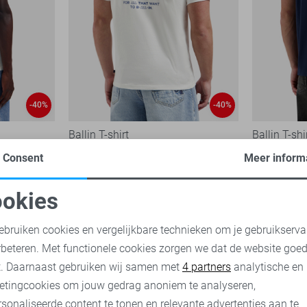
-40%
-40%
Ballin T-shirt
Ballin T-shi
30,00
49,99
25,00
49,
Consent
Meer inform
okies
oodzakelijke cookies
Personalisatie cookies
ebruiken cookies en vergelijkbare technieken om je gebruikserva
rbeteren. Met functionele cookies zorgen we dat de website goe
nalytische cookies
Marketing cookies
t. Daarnaast gebruiken wij samen met
4 partners
analytische en
etingcookies om jouw gedrag anoniem te analyseren,
sonaliseerde content te tonen en relevante advertenties aan te