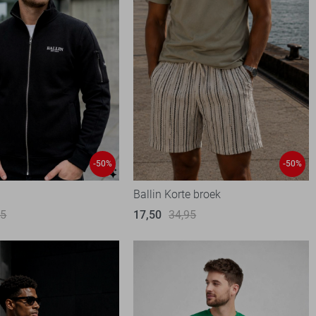
-50%
-50%
Ballin Korte broek
95
17,50
34,95