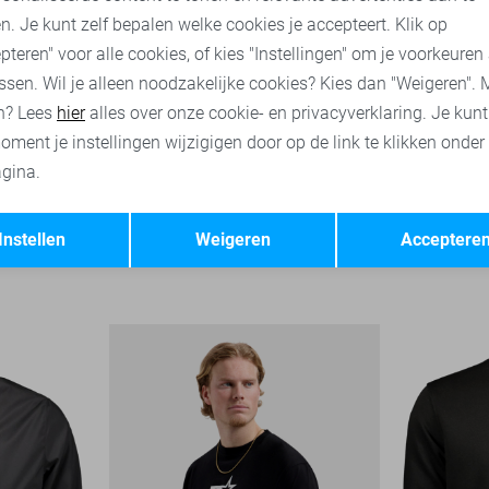
n. Je kunt zelf bepalen welke cookies je accepteert. Klik op
pteren" voor alle cookies, of kies "Instellingen" om je voorkeuren
ssen. Wil je alleen noodzakelijke cookies? Kies dan "Weigeren". 
n? Lees
hier
alles over onze cookie- en privacyverklaring. Je kun
oment je instellingen wijzigigen door op de link te klikken onder
gina.
-50%
-50%
Opslaan
Terug
Ballin T-shirt
Ballin swea
Instellen
Weigeren
Acceptere
25,00
49,99
30,00
59,