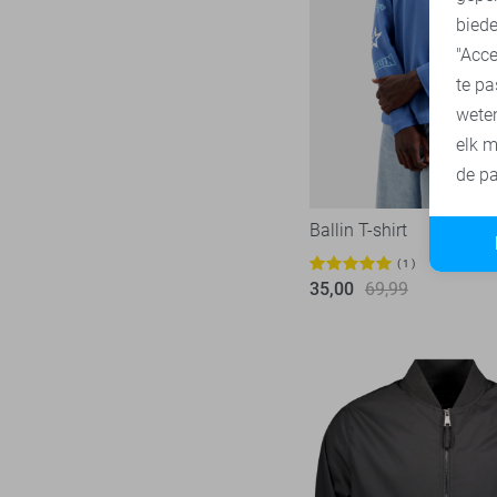
Vanguard
218
biede
"Acce
te pa
wete
elk m
de pa
Ballin T-shirt
1
35,00
69,99