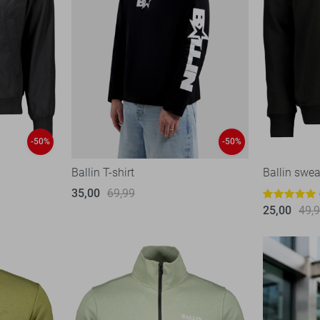
-50%
-50%
Ballin T-shirt
Ballin swea
35,00
69,99
25,00
49,