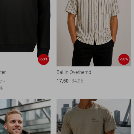
-50%
-50%
ter
Ballin Overhemd
17,50
34,95
1
95