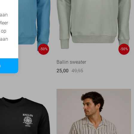
 aan
Meer
t op
 aan
-50%
-50%
ter
Ballin sweater
n
95
25,00
49,95