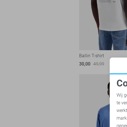
Only & Sons
222
Petrol Industries
113
Pierre Cardin
28
PME legend
839
Presly & Sun
6
Pure H. Tico
37
Ballin T-shirt
Pure Path
44
30,00
49,99
Red Temple
11
Replay
3
Co
RJ Bodywear
N
17
Wij g
Sans
30
te ve
State of Art
182
A
werk
Superdry
111
mark
Tommy Jeans
71
geper