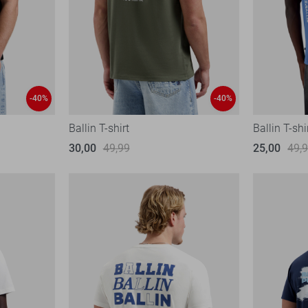
-40%
-40%
Ballin T-shirt
Ballin T-shi
30,00
49,99
25,00
49,