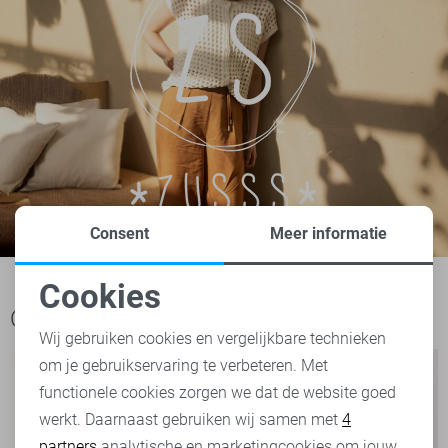
Consent
Meer informatie
Cookies
Noodzakelijke cookies
Ook het bekijken waard
Wij gebruiken cookies en vergelijkbare technieken
om je gebruikservaring te verbeteren. Met
Personalisatie cookies
functionele cookies zorgen we dat de website goed
werkt. Daarnaast gebruiken wij samen met
4
Analytische cookies
partners
analytische en marketingcookies om jouw