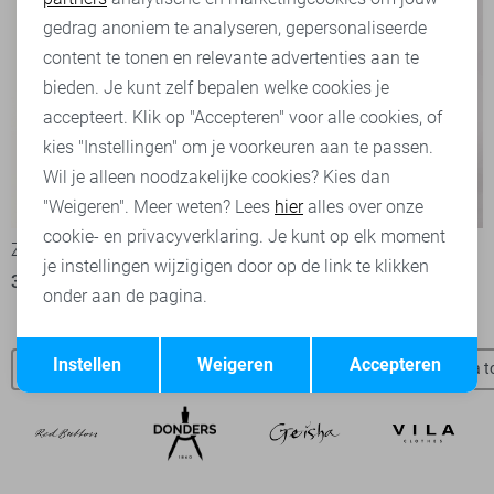
Marketing cookies
gedrag anoniem te analyseren, gepersonaliseerde
content te tonen en relevante advertenties aan te
bieden. Je kunt zelf bepalen welke cookies je
accepteert. Klik op "Accepteren" voor alle cookies, of
kies "Instellingen" om je voorkeuren aan te passen.
Wil je alleen noodzakelijke cookies? Kies dan
-50%
-20%
"Weigeren". Meer weten? Lees
hier
alles over onze
cookie- en privacyverklaring. Je kunt op elk moment
Zusss T-shirt
Zusss Broek
je instellingen wijzigigen door op de link te klikken
30,00
59,99
56,00
69,99
onder aan de pagina.
Opslaan
Terug
Instellen
Weigeren
Accepteren
Zusss t-shirts
Zusss broeken
Pieces tops
Vero Moda t