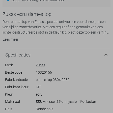
Zusss ecru dames top
Deze casual top van Zusss, speciaal ontworpen voor dames, is een
veelzijdige zomerfavoriet. Met een regular fit en gemaakt van een
lichte, gestructureerde stof in de kleur 'kit', biedt deze top een verfijnde
uitstraling. De ronde halslijn en mouwloze stijl maken het ideaal voor
Lees meer
warme dagen. De subtiele structuur in de stof voegt diepte toe, terwijl
de lichte kleur eenvoudig te combineren is met verschillende outfits.
Specificaties
Deze Zusss top is ideaal voor diverse gelegenheden, van een
ontspannen dagje in het park tot een casual diner met vrienden.
Merk
Zusss
Dankzij de normale lengte sluit het mooi aan op verschillende
Bestelcode
10320156
lichaamstypes, en de verfijnde afwerking bij de hals maakt het zowel
Fabrikantcode
crincle top 0304 0080
casual als elegant. Combineer deze top met een lichte jeans of een
losse rok voor een moeiteloos moderne look die de zomer viert.
Fabrikant kleur
KIT
Kleur
ecru
Materiaal
55% viscose, 44% polyester, 1% elastan
Hals
Ronde hals