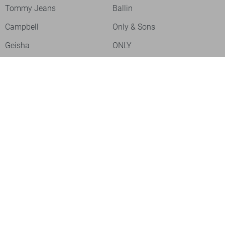
Tommy Jeans
Ballin
Campbell
Only & Sons
Geisha
ONLY
Lofty Manner
Zoso
Ydence
Vero Moda
Refined Department
Garcia
Sisters Point
Red Button
JDY
Fluresk
Harper & Yve
Object
Meld je aan voor onze nieuwsbrief
Meld je aan voor onze nieuwsbrief en profiteer als eerste van
acties!