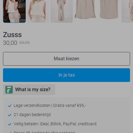
Zusss
30,00
59,99
Maat kiezen
In je tas
Lage verzendkosten | Gratis vanaf €95,-
21 dagen bedenktijd
Veilig betalen: iDeal, Billink, PayPal, creditcard
Spaar 4% korting bij elke aankoop