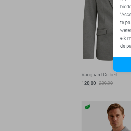
36/36
biede
Vanguard
216
38
"Acce
te pa
38/32
wete
38/34
elk m
38/36
de pa
40/34
42/34
48
Vanguard Colbert
50
120,00
239,99
52
54
56
58
S