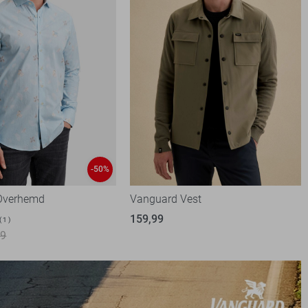
-50%
Overhemd
Vanguard Vest
159,99
1
99