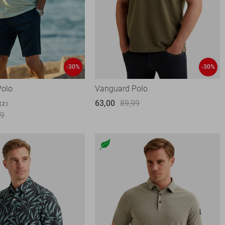
-30%
-30%
Polo
Vanguard Polo
63,00
89,99
2
99