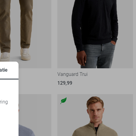
atie
Broek
Vanguard Trui
129,99
ring
d