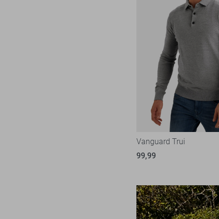
M
L
XL
XXL
XXXL
Vanguard Trui
99,99