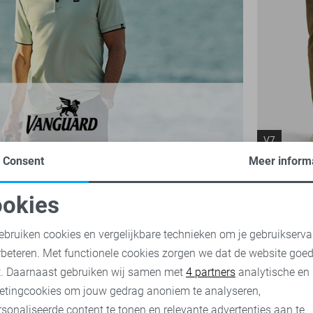
V7
Consent
Meer inform
Vanguard 
129,99
okies
oodzakelijke cookies
Personalisatie cookies
ebruiken cookies en vergelijkbare technieken om je gebruikserva
rbeteren. Met functionele cookies zorgen we dat de website goe
nalytische cookies
Marketing cookies
t. Daarnaast gebruiken wij samen met
4 partners
analytische en
etingcookies om jouw gedrag anoniem te analyseren,
sonaliseerde content te tonen en relevante advertenties aan te