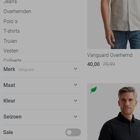
Jeans
Overhemden
Polo`s
T-shirts
Truien
Vesten
Vanguard Overhemd
Colberts
40,00
79,99
Merk
Vanguard
Jassen
Alan Red
12
Maat
Antony Morato
72
29
Kleur
Ballin
55
29/32
Bjorn Borg
13
Beige
Seizoen
30
Calvin Klein
51
Blauw
30/32
Basics
Sale
Campbell
38
Bordeaux
30/34