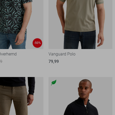
-50%
Overhemd
Vanguard Polo
99
79,99