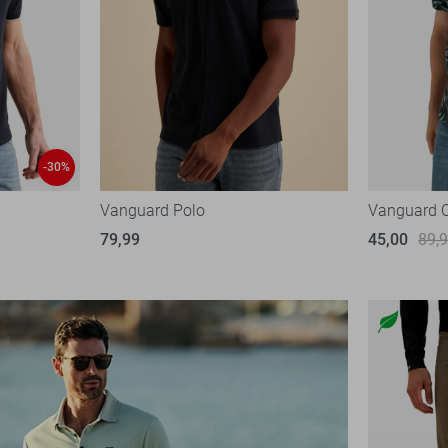
-30%
Vanguard Polo
Vanguard 
79,99
45,00
89,