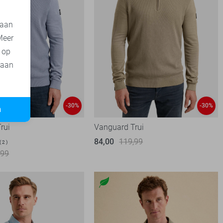
 aan
Meer
t op
 aan
-30%
-30%
n
rui
Vanguard Trui
84,00
119,99
2
,99