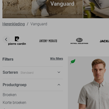
Vanguard
Herenkleding
Vanguard
Filters
Wis filters
Sorteren
Standaard
Standaard
Productgroep
€ laag-hoog
Broeken
€ hoog-laag
Korte broeken