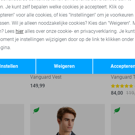
n. Je kunt zelf bepalen welke cookies je accepteert. Klik op
pteren" voor alle cookies, of kies "Instellingen" om je voorkeuren
ssen. Wil je alleen noodzakelijke cookies? Kies dan "Weigeren". 
n? Lees
hier
alles over onze cookie- en privacyverklaring. Je kun
oment je instellingen wijzigigen door op de link te klikken onder
gina.
Opslaan
Terug
-50%
Instellen
Weigeren
Acceptere
Vanguard Vest
Vanguard T
149,99
84,00
119