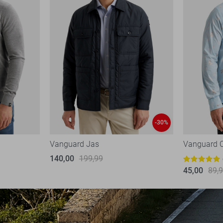
-30%
Vanguard Jas
Vanguard 
140,00
199,99
45,00
89,