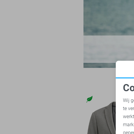
NZA
28
33/36
Only & Sons
212
34
Petrol Industries
113
34/30
Pierre Cardin
28
34/32
PME legend
836
34/34
Presly & Sun
6
34/36
Pure H. Tico
37
35
Pure Path
44
35/30
Red Temple
11
35/32
Co
Replay
3
35/34
N
RJ Bodywear
17
Wij g
35/36
Sans
30
te ve
36
A
State of Art
179
werk
36/32
Superdry
mark
108
36/34
geper
Tommy Jeans
69