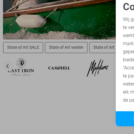
Co
N
Wij g
te ve
A
werk
mark
State of Art SALE
State of Art vesten
State of Art polo`s
geper
biede
"Acce
te pa
wete
elk m
de pa