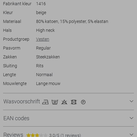
bijeenkomsten. Draag het met een lichte chino of je favoriete jeans
Fabrikant kleur
1416
voor een complete look. Met de State of Art kwaliteit ben je verzekerd
Kleur
beige
van een vest dat niet alleen stijlvol, maar ook duurzaam is. Of je nu
een wandeling maakt in het park of geniet van een diner met vrienden,
Materiaal
80% katoen, 15% polyester, 5% elastan
dit vest biedt altijd comfort en stijl.
Hals
High neck
Productgroep
Vesten
Pasvorm
Regular
Zakken
Steekzakken
Sluiting
Rits
Lengte
Normaal
Mouwlengte
Lange mouw
Wasvoorschrift
EAN codes
Reviews
3.0/5
(1 reviews)