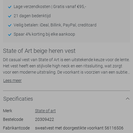
Lage verzendkosten | Gratis vanaf €95,-
21 dagen bedenktijd
Veilig betalen: iDeal, Billink, PayPal, creditcard
Spaar 4% korting bij elke aankoop
State of Art beige heren vest
Dit casual vest van State of Art is een uitstekende keuze voor de lente.
Het vest heeft een stijlvolle high neck en een ritssluiting, wat zorgt
voor een moderne uitstraling. De voorkant is voorzien van een subtiel
doorgestikt patroon in een neutrale kleur, waardoor het vest een
Lees meer
tijdloze look heeft. Gemaakt van een hoogwaardige mix van 80%
katoen, 15% polyester en 5% elastaan, biedt het vest zowel comfort
als een goede pasvorm. De steekzakken zijn een praktische
Specificaties
toevoeging, ideaal voor dagelijks gebruik.
Merk
State of art
Het vest heeft een regular pasvorm en lange mouwen, waardoor je
Bestelcode
20309422
het gemakkelijk kunt combineren met je dagelijkse garderobe. Het is
Fabrikantcode
sweatvest met doorgestikte voorkant 56116506
perfect voor zowel een ontspannen weekend als casual