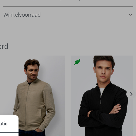
Winkelvoorraad
ard
atie