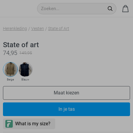
Herenkleding
Vesten
State of Art
State of art
74,95
149,95
Beige
Blauw
Maat kiezen
In je tas