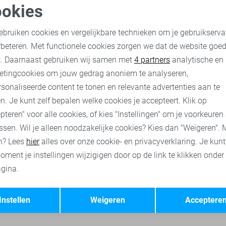
okies
-50%
oodzakelijke cookies
Personalisatie cookies
State of Art Vest
ebruiken cookies en vergelijkbare technieken om je gebruikserva
74,95
149,95
rbeteren. Met functionele cookies zorgen we dat de website goe
nalytische cookies
Marketing cookies
t. Daarnaast gebruiken wij samen met
4 partners
analytische en
etingcookies om jouw gedrag anoniem te analyseren,
State of Art broeken
State of Art korte broeken
State of Art 
sonaliseerde content te tonen en relevante advertenties aan te
n. Je kunt zelf bepalen welke cookies je accepteert. Klik op
pteren" voor alle cookies, of kies "Instellingen" om je voorkeuren
ssen. Wil je alleen noodzakelijke cookies? Kies dan "Weigeren". 
n? Lees
hier
alles over onze cookie- en privacyverklaring. Je kun
oment je instellingen wijzigigen door op de link te klikken onder
gina.
Opslaan
Terug
Instellen
Weigeren
Acceptere