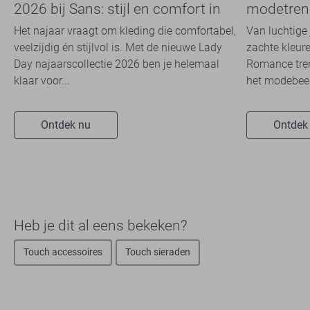
2026 bij Sans: stijl en comfort in
modetrend
travelkwaliteit
overal zie
Het najaar vraagt om kleding die comfortabel,
Van luchtige 
veelzijdig én stijlvol is. Met de nieuwe Lady
zachte kleure
Day najaarscollectie 2026 ben je helemaal
Romance tren
klaar voor...
het modebeel
Ontdek nu
Ontdek
Heb je dit al eens bekeken?
Touch accessoires
Touch sieraden