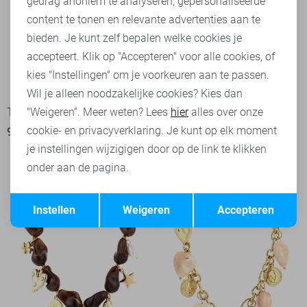
Marketing cookies
gedrag anoniem te analyseren, gepersonaliseerde
content te tonen en relevante advertenties aan te
bieden. Je kunt zelf bepalen welke cookies je
accepteert. Klik op "Accepteren" voor alle cookies, of
kies "Instellingen" om je voorkeuren aan te passen.
Wil je alleen noodzakelijke cookies? Kies dan
"Weigeren". Meer weten? Lees
hier
alles over onze
Touch Sieraad
Touch Sieraad
cookie- en privacyverklaring. Je kunt op elk moment
9,99
14,99
je instellingen wijzigigen door op de link te klikken
onder aan de pagina.
Opslaan
Terug
Instellen
Weigeren
Accepteren