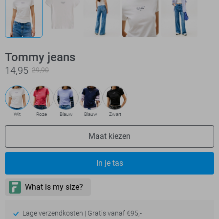
Tommy jeans
14,95
29,90
Wit
Roze
Blauw
Blauw
Zwart
Maat kiezen
In je tas
Lage verzendkosten | Gratis vanaf €95,-