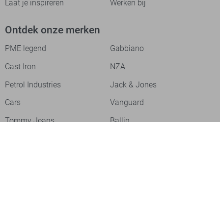
Laat je inspireren
Werken bij
Ontdek onze merken
PME legend
Gabbiano
Cast Iron
NZA
Petrol Industries
Jack & Jones
Cars
Vanguard
Tommy Jeans
Ballin
Campbell
Only & Sons
Geisha
ONLY
Lofty Manner
Zoso
Ydence
Vero Moda
Refined Department
Garcia