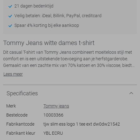
21 dagen bedenktijd
Veilig betalen: iDeal, Billink, PayPal, creditcard
Spaar 4% korting bij elke aankoop
Tommy Jeans witte dames t-shirt
Dit casual T-shirt van Tommy Jeans combineert moeiteloos stijl met
comfort en is een uitstekende toevoeging aan je herfstgarderobe.
Gemaakt van een zachte mix van 70% katoen en 30% viscose, biedt
het een prettig draaggevoel. Met zijn regular fit pasvorm en ronde
Lees meer
hals trekt het de aandacht door eenvoud en subtiele details, zoals het
emblematische Tommy Jeans-logo op de borst. De ecru kleur geeft
een veelzijdige uitstraling, ideaal voor diverse gelegenheden.
Specificaties
De korte mouwen en normale lengte maken dit T-shirt praktisch voor
dagelijks gebruik, of je nu gaat voor een relaxte dag thuis of een
Merk
Tommy jeans
casual uitstapje. Dit T-shirt laat zich perfect combineren met een
Bestelcode
10003366
spijkerbroek of een meer formele pantalon voor een stijlvolle, maar
Fabrikantcode
tjw slim ess logo 1 tee ext dw0dw21542
ontspannen look. Dankzij de duurzame kwaliteit blijft deze klassieker
meerdere seizoenen in topvorm. Of je nu een dagje in de stad bent of
Fabrikant kleur
YBL ECRU
op weg naar een informele bijeenkomst, dit Tommy Jeans T-shirt biedt