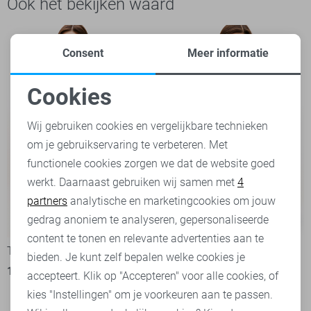
Ook het bekijken waard
Consent
Meer informatie
Cookies
Noodzakelijke cookies
Wij gebruiken cookies en vergelijkbare technieken
om je gebruikservaring te verbeteren. Met
Personalisatie cookies
functionele cookies zorgen we dat de website goed
werkt. Daarnaast gebruiken wij samen met
4
Analytische cookies
partners
analytische en marketingcookies om jouw
Marketing cookies
gedrag anoniem te analyseren, gepersonaliseerde
-50%
-50%
content te tonen en relevante advertenties aan te
Tommy Jeans T-shirt
Tommy Jeans T-shirt
bieden. Je kunt zelf bepalen welke cookies je
14,95
29,90
14,95
29,90
accepteert. Klik op "Accepteren" voor alle cookies, of
kies "Instellingen" om je voorkeuren aan te passen.