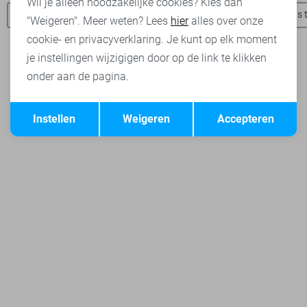
Wil je alleen noodzakelijke cookies? Kies dan
Tommy Jeans jassen
Tommy Jeans t-shirts
Tommy Jeans t
"Weigeren". Meer weten? Lees
hier
alles over onze
cookie- en privacyverklaring. Je kunt op elk moment
je instellingen wijzigigen door op de link te klikken
onder aan de pagina.
Opslaan
Terug
Instellen
Weigeren
Accepteren