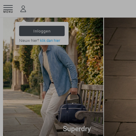
MENU
Inloggen
Nieuw hier?
klik dan hier
Superdry