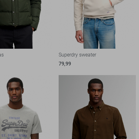
as
Superdry sweater
79,99