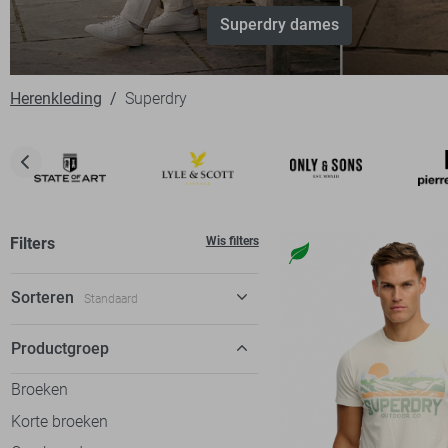
Superdry dames
Herenkleding
Superdry
Filters
Wis filters
Sorteren
Standaard
Standaard
Productgroep
€ laag-hoog
Broeken
€ hoog-laag
Korte broeken