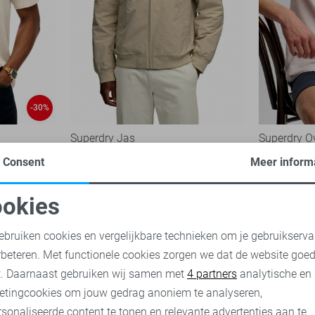
-30%
Superdry Jas
Superdry 
99,99
45,50
64,
Consent
Meer inform
okies
oodzakelijke cookies
Personalisatie cookies
ebruiken cookies en vergelijkbare technieken om je gebruikserva
rbeteren. Met functionele cookies zorgen we dat de website goe
nalytische cookies
Marketing cookies
t. Daarnaast gebruiken wij samen met
4 partners
analytische en
etingcookies om jouw gedrag anoniem te analyseren,
sonaliseerde content te tonen en relevante advertenties aan te