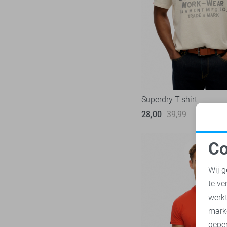
NZA
28
Only & Sons
222
Petrol Industries
113
Pierre Cardin
28
PME legend
839
Presly & Sun
6
Superdry T-shirt
Pure H. Tico
37
28,00
39,99
Pure Path
44
Red Temple
11
Co
Replay
N
3
Wij g
RJ Bodywear
17
te ve
Sans
30
A
werk
State of Art
182
mark
Superdry
111
geper