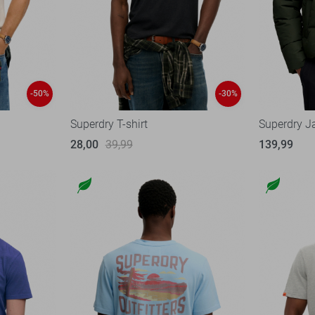
-50%
-30%
Superdry T-shirt
Superdry J
28,00
39,99
139,99