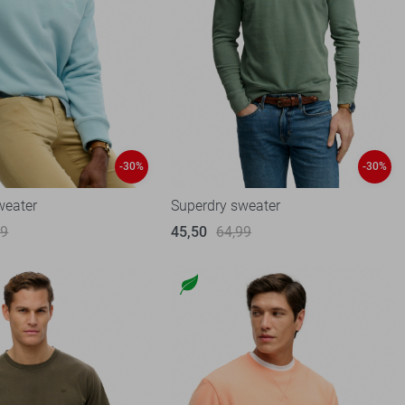
-30%
-30%
weater
Superdry sweater
99
45,50
64,99