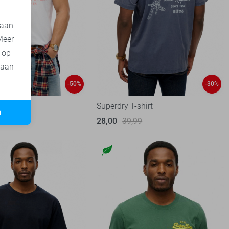
 aan
Meer
t op
 aan
-50%
-30%
shirt
Superdry T-shirt
n
99
28,00
39,99