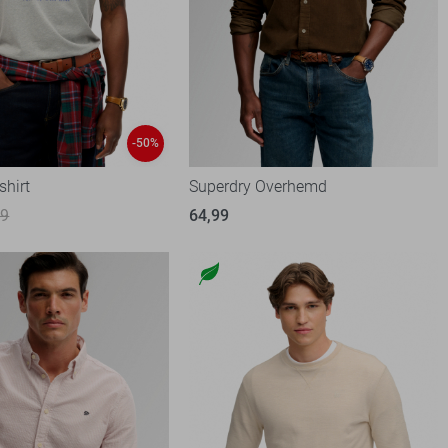
-50%
shirt
Superdry Overhemd
99
64,99