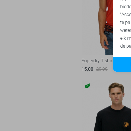
Tommy Jeans
71
biede
"Acce
Vanguard
218
te pa
wete
elk m
de pa
Superdry T-shirt
15,00
29,99