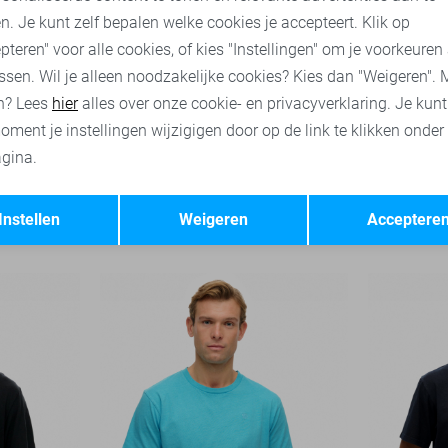
n. Je kunt zelf bepalen welke cookies je accepteert. Klik op
pteren" voor alle cookies, of kies "Instellingen" om je voorkeuren
ssen. Wil je alleen noodzakelijke cookies? Kies dan "Weigeren". 
n? Lees
hier
alles over onze cookie- en privacyverklaring. Je kun
oment je instellingen wijzigigen door op de link te klikken onder
gina.
-50%
-30%
Opslaan
Terug
Superdry T-shirt
Superdry T-
Instellen
Weigeren
Acceptere
28,00
39,99
20,00
39,