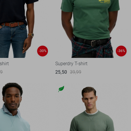
-30%
-36%
shirt
Superdry T-shirt
99
25,50
39,99