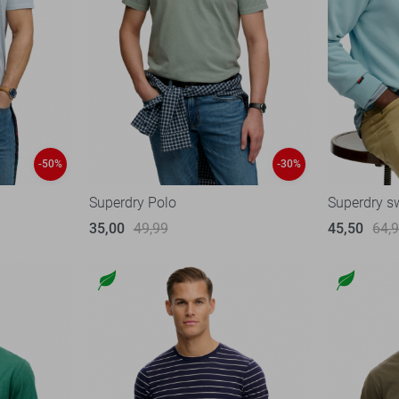
-50%
-30%
Superdry Polo
Superdry s
35,00
49,99
45,50
64,