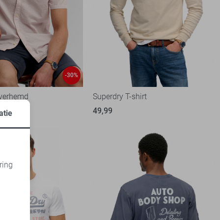
-30%
Overhemd
Superdry T-shirt
99
49,99
atie
ring
d