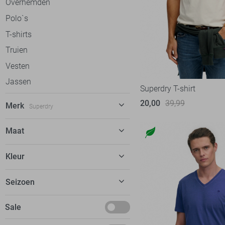
Overhemden
Polo`s
T-shirts
Truien
Vesten
Jassen
Superdry T-shirt
20,00
39,99
Merk
Superdry
Alan Red
12
Maat
Antony Morato
72
28
Kleur
Ballin
58
30
Bjorn Borg
13
Beige
Seizoen
34
Calvin Klein
52
Blauw
S
Basics
Sale
Campbell
38
Ecru
M
Deals
Cars
78