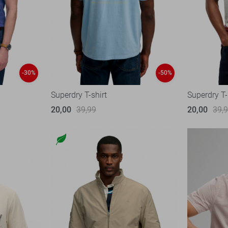
-30%
-50%
Superdry T-shirt
Superdry T-
20,00
39,99
20,00
39,