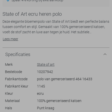
State of Art ecru heren polo
Deze elegante bloemenpolo van State of Art biedt een perfecte balans
tussen comfort en stijl. Gemaakt van 100% gemerceriseerd katoen,
voelt de stof zacht en luxe aan tegen je huid. Het subtiele
bloemenpatroon op een crèmekleurige achtergrond geeft een
Lees meer
verfijnde touch die je gemakkelijk kunt combineren voor verschillende
gelegenheden. Met een regular fit en korte mouwen is deze polo een
ideale keuze voor warmere lentedagen.
Specificaties
Of je nu een casual dag op kantoor hebt of een lunchafspraak met
Merk
State of art
vrienden, deze polo past bij elke situatie. De puntkraag en de
Bestelcode
10207942
knoopsluiting voegen een klassiek accent toe, waardoor je een nette
Fabrikantcode
polo van gemerceriseerd 464 16433
en veelzijdige uitstraling behoudt. Combineer de polo moeiteloos met
een lichte pantalon of draag hem lekker casual met een jeans. Met
Fabrikant kleur
1145
deze State of Art polo kies je voor een stijlvol, veelzijdig kledingstuk
Kleur
ecru
dat altijd goed van pas komt.
Materiaal
100% gemerceriseerd katoen
Hals
Punt kraag