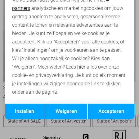
partners
analytische en marketingcookies om jouw
Marketing cookies
gedrag anoniem te analyseren, gepersonaliseerde
content te tonen en relevante advertenties aan te
bieden. Je kunt zelf bepalen welke cookies je
accepteert. Klik op "Accepteren" voor alle cookies, of
kies "Instellingen" om je voorkeuren aan te passen.
Wil je alleen noodzakelijke cookies? Kies dan
"Weigeren". Meer weten? Lees
hier
alles over onze
-50%
-50%
cookie- en privacyverklaring. Je kunt op elk moment
je instellingen wijzigigen door op de link te klikken
State of Art Polo
State of Art Polo
onder aan de pagina.
40,00
79,95
40,00
79,95
Opslaan
Terug
Instellen
Weigeren
Accepteren
State of Art SALE
State of Art vesten
State of Art polo`s