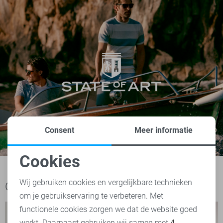
Consent
Meer informatie
Cookies
Noodzakelijke cookies
Wij gebruiken cookies en vergelijkbare technieken
Ook het bekijken waard
om je gebruikservaring te verbeteren. Met
Personalisatie cookies
functionele cookies zorgen we dat de website goed
werkt. Daarnaast gebruiken wij samen met
4
Analytische cookies