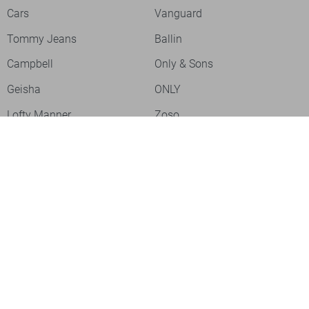
Cars
Vanguard
Tommy Jeans
Ballin
Campbell
Only & Sons
Geisha
ONLY
Lofty Manner
Zoso
Ydence
Vero Moda
Refined Department
Garcia
- levertijd 2-5 dagen
Sisters Point
Red Button
- levertijd 2-5 dagen
JDY
Fluresk
Harper & Yve
Object
Meld je aan voor onze nieuwsbrief
Meld je aan voor onze nieuwsbrief en profiteer als eerste van