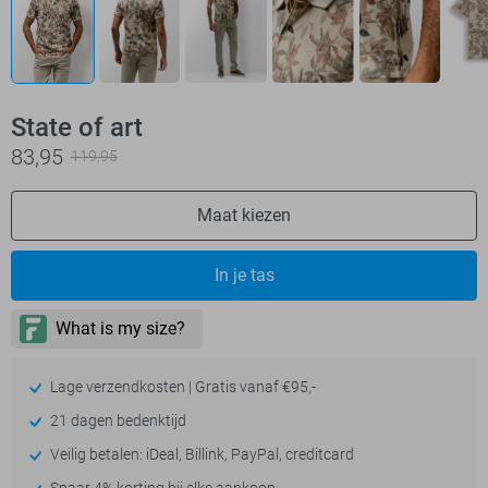
State of art
83,95
119,95
Maat kiezen
In je tas
Lage verzendkosten | Gratis vanaf €95,-
21 dagen bedenktijd
Veilig betalen: iDeal, Billink, PayPal, creditcard
Spaar 4% korting bij elke aankoop