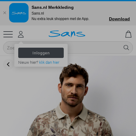
Sans.nl Merkkleding
Sans.nl
Download
Nu extra leuk shoppen met de App.
Inloggen
Nieuw hier?
klik dan hier