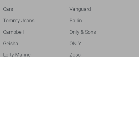
Cars
Vanguard
Tommy Jeans
Ballin
Campbell
Only & Sons
Geisha
ONLY
Lofty Manner
Zoso
Ydence
Vero Moda
Refined Department
Garcia
Sisters Point
Red Button
JDY
Fluresk
Harper & Yve
Object
Meld je aan voor onze nieuwsbrief