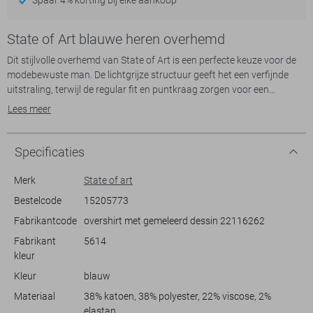
State of Art blauwe heren overhemd
Dit stijlvolle overhemd van State of Art is een perfecte keuze voor de
modebewuste man. De lichtgrijze structuur geeft het een verfijnde
uitstraling, terwijl de regular fit en puntkraag zorgen voor een
klassieke en comfortabele pasvorm. Met de knoopsluiting en de twee
Lees meer
borstzakken ben jij verzekerd van een casual, maar toch geklede look.
Ideaal voor de lente, biedt dit overhemd een veelzijdige stijl die past bij
verschillende gelegenheden, van een informele werkdag tot een
Specificaties
ontspannen weekenduitje.
Merk
State of art
De lange mouwen en normale lengte maken dit kledingstuk praktisch
Bestelcode
15205773
en veelzijdig. Dankzij het tijdloze ontwerp kun je het overhemd zowel
Fabrikantcode
overshirt met gemeleerd dessin 22116262
met een nette broek als een casual jeans combineren. Of je nu een dag
op kantoor doorbrengt of een avondje uit gaat, dit State of Art
Fabrikant
5614
overhemd biedt je stijl en comfort in één. Laat je persoonlijke stijl
kleur
spreken met dit essentiële stuk in je garderobe.
Kleur
blauw
Materiaal
38% katoen, 38% polyester, 22% viscose, 2%
elastan