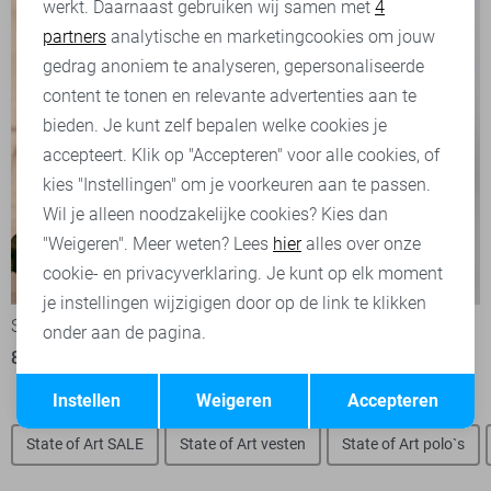
werkt. Daarnaast gebruiken wij samen met
4
Analytische cookies
partners
analytische en marketingcookies om jouw
Marketing cookies
gedrag anoniem te analyseren, gepersonaliseerde
content te tonen en relevante advertenties aan te
bieden. Je kunt zelf bepalen welke cookies je
accepteert. Klik op "Accepteren" voor alle cookies, of
kies "Instellingen" om je voorkeuren aan te passen.
Wil je alleen noodzakelijke cookies? Kies dan
"Weigeren". Meer weten? Lees
hier
alles over onze
cookie- en privacyverklaring. Je kunt op elk moment
-50%
-30%
je instellingen wijzigigen door op de link te klikken
State of Art Overhemd
State of Art Overhemd
onder aan de pagina.
89,95
179,95
104,95
149,95
Opslaan
Terug
Instellen
Weigeren
Accepteren
State of Art SALE
State of Art vesten
State of Art polo`s