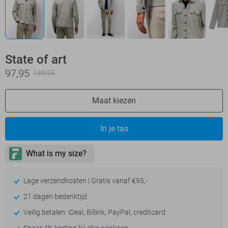
State of art
97,95
139,95
Maat kiezen
In je tas
Lage verzendkosten | Gratis vanaf €95,-
21 dagen bedenktijd
Veilig betalen: iDeal, Billink, PayPal, creditcard
Spaar 4% korting bij elke aankoop