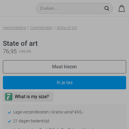
Herenkleding
Overhemden
State of Art
State of art
76,95
109,95
Maat kiezen
In je tas
- levertijd 2-5 dagen
Lage verzendkosten | Gratis vanaf €95,-
21 dagen bedenktijd