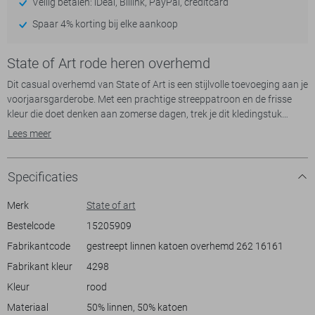
Veilig betalen: iDeal, Billink, PayPal, creditcard
Spaar 4% korting bij elke aankoop
State of Art rode heren overhemd
Dit casual overhemd van State of Art is een stijlvolle toevoeging aan je
voorjaarsgarderobe. Met een prachtige streeppatroon en de frisse
kleur die doet denken aan zomerse dagen, trek je dit kledingstuk
moeiteloos uit de kast. Het gebruik van 50% linnen en 50% katoen
Lees meer
garandeert een aangenaam luchtige stof, ideaal voor de warmere
dagen. De regular fit en de button-down kraag geven het overhemd
een klassieke uitstraling die nooit uit de mode raakt. En met de
Specificaties
handige borstzak kun je gemakkelijk kleine items kwijt.
Merk
State of art
Het State of Art overhemd past perfect bij allerlei gelegenheden. Of je
Bestelcode
15205909
nu op een ontspannen weekendbrunch bent, een dag op kantoor
Fabrikantcode
gestreept linnen katoen overhemd 262 16161
doorbrengt of een avondje uit plant, dit overhemd biedt de juiste
combinatie van comfort en stijl. Met zijn normale lengte en korte
Fabrikant kleur
4298
mouwen is het ontworpen voor een veelzijdige en moeiteloze look.
Kleur
rood
Combineer het met een lichte jeans voor een casual outfit of met een
chino voor een iets gekledere stijl. Dit overhemd maakt in elk geval
Materiaal
50% linnen, 50% katoen