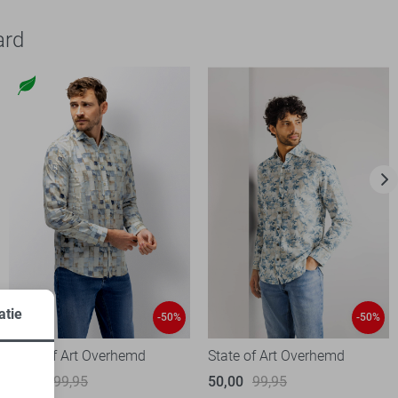
ard
atie
-50%
-50%
State of Art Overhemd
State of Art Overhemd
50,00
99,95
50,00
99,95