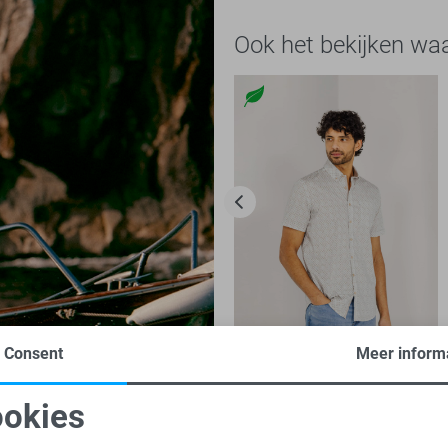
Ook het bekijken wa
Consent
Meer inform
-50%
State of Art Overhemd
okies
40,00
79,95
oodzakelijke cookies
Personalisatie cookies