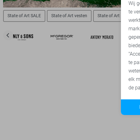
Wij g
te ve
State of Art SALE
State of Art vesten
State of Art polo`s
A
werk
mark
geper
biede
"Acce
te pa
wete
elk m
de pa