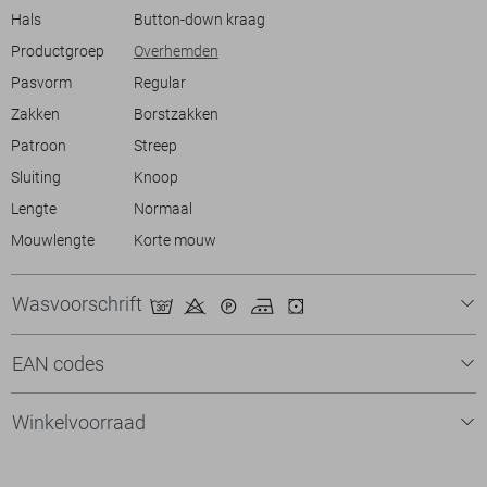
belangrijk deel uit van je garderobe dit seizoen.
Hals
Button-down kraag
Productgroep
Overhemden
Pasvorm
Regular
Zakken
Borstzakken
Patroon
Streep
Sluiting
Knoop
Lengte
Normaal
Mouwlengte
Korte mouw
Wasvoorschrift
EAN codes
Winkelvoorraad