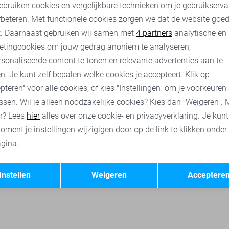
ebruiken cookies en vergelijkbare technieken om je gebruikserva
rbeteren. Met functionele cookies zorgen we dat de website goe
State of Art broeken
State of Art korte broeken
State of Art 
nalytische cookies
Marketing cookies
t. Daarnaast gebruiken wij samen met
4 partners
analytische en
etingcookies om jouw gedrag anoniem te analyseren,
sonaliseerde content te tonen en relevante advertenties aan te
n. Je kunt zelf bepalen welke cookies je accepteert. Klik op
pteren" voor alle cookies, of kies "Instellingen" om je voorkeuren
ssen. Wil je alleen noodzakelijke cookies? Kies dan "Weigeren". 
n? Lees
hier
alles over onze cookie- en privacyverklaring. Je kun
oment je instellingen wijzigigen door op de link te klikken onder
gina.
Opslaan
Terug
Instellen
Weigeren
Acceptere