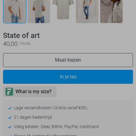
State of art
40,00
79,95
Maat kiezen
In je tas
Lage verzendkosten | Gratis vanaf €95,-
21 dagen bedenktijd
Veilig betalen: iDeal, Billink, PayPal, creditcard
Spaar 4% korting bij elke aankoop