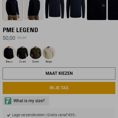
PME LEGEND
50,00
99,99
Blauw
Zwart
Groen
Beige
MAAT KIEZEN
IN JE TAS
Lage verzendkosten | Gratis vanaf €95,-