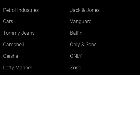
Petrol Industries
Jack & Jones
Cars
Vanguard
Tommy Jeans
Ballin
Campbell
Only & Sons
Geisha
ONLY
Lofty Manner
Zoso
Ydence
Vero Moda
Refined Department
Garcia
Sisters Point
Red Button
JDY
Fluresk
Harper & Yve
Object