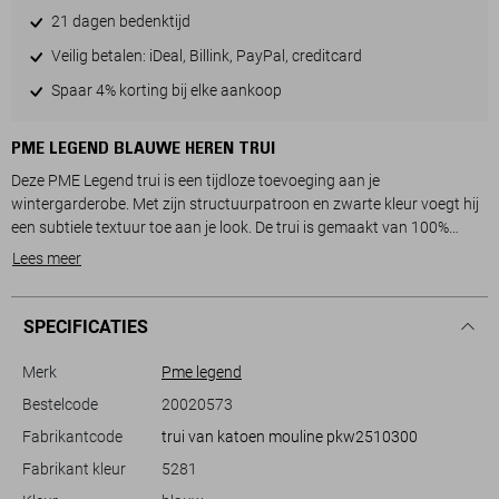
21 dagen bedenktijd
Veilig betalen: iDeal, Billink, PayPal, creditcard
Spaar 4% korting bij elke aankoop
PME LEGEND BLAUWE HEREN TRUI
Deze PME Legend trui is een tijdloze toevoeging aan je
wintergarderobe. Met zijn structuurpatroon en zwarte kleur voegt hij
een subtiele textuur toe aan je look. De trui is gemaakt van 100%
organisch katoen en biedt zo de hele dag door een comfortabel en
Lees meer
duurzaam draagcomfort. De regular fit pasvorm en ronde hals maken
de trui veelzijdig combineerbaar, terwijl de lange mouwen extra
warmte bieden op koudere dagen.
SPECIFICATIES
Of je nu een dag op kantoor hebt of een weekendje weg plant, deze
Merk
Pme legend
trui is een ideale match. Hij combineert moeiteloos met zowel jeans
Bestelcode
20020573
als een nette broek, waardoor hij geschikt is voor zowel casual als iets
Fabrikantcode
trui van katoen mouline pkw2510300
meer formele gelegenheden. Dankzij de normale lengte blijft de trui
mooi in model, ongeacht hoe je hem draagt. Een subtiele PME Legend
Fabrikant kleur
5281
logopatch op de borst geeft de trui een stoer en kenmerkend detail.