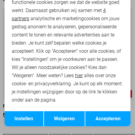
OOK HET BEKIJKEN WAARD
functionele cookies zorgen we dat de website goed
werkt. Daarnaast gebruiken wij samen met
4
Analytische cookies
partners
analytische en marketingcookies om jouw
Marketing cookies
gedrag anoniem te analyseren, gepersonaliseerde
content te tonen en relevante advertenties aan te
bieden. Je kunt zelf bepalen welke cookies je
accepteert. Klik op "Accepteren" voor alle cookies, of
kies "Instellingen" om je voorkeuren aan te passen.
Wil je alleen noodzakelijke cookies? Kies dan
"Weigeren". Meer weten? Lees
hier
alles over onze
cookie- en privacyverklaring. Je kunt op elk moment
je instellingen wijzigigen door op de link te klikken
-50%
-50%
onder aan de pagina.
PME LEGEND TRUI
PME LEGEND TRUI
Opslaan
Terug
50,00
99,99
50,00
99,99
Instellen
Weigeren
Accepteren